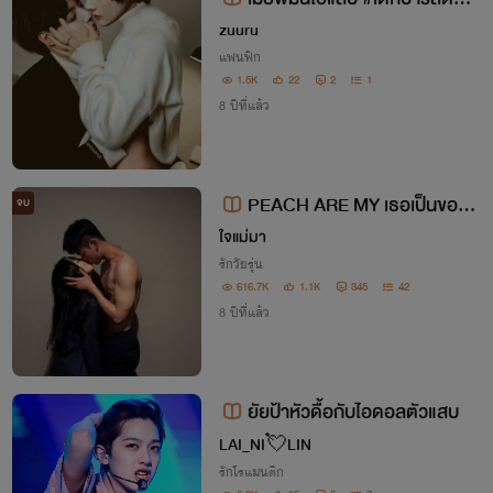
#VKOOK
zuuru
แฟนฟิก
1.5K
22
2
1
8 ปีที่แล้ว
PEACH ARE MY เธอเป็นของ
จบ
ฉัน
ใจแม่มา
รักวัยรุ่น
616.7K
1.1K
345
42
8 ปีที่แล้ว
ยัยป้าหัวดื้อกับไอดอลตัวแสบ
LAI_NI💘LIN
รักโรแมนติก