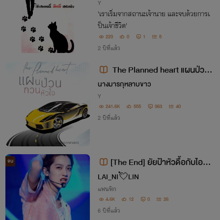
Y
'เราเริ่มจากสถานะเจ้านาย และจบด้วยการเ
ป็นเจ้าชีวิต'
223
0
1
5
2 ปีที่แล้ว
The Planned heart แผนป่วน
กวนหัวใจ (แอล X เดล)
นางมารกุหลาบขาว
Y
241.6K
555
363
40
2 ปีที่แล้ว
[The End] ยัยป้าหัวดื้อกับไอด
จบ
อลตัวแสบ #ป้าดื้อกับไอ้แสบ
LAI_NI💘LIN
แฟนฟิก
4.6K
12
0
26
6 ปีที่แล้ว