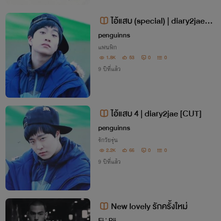
ไอ้แสบ (special) | diary2jae
[CUT]
penguinns
แฟนฟิก
1.8K
53
0
0
9 ปีที่แล้ว
ไอ้แสบ 4 | diary2jae [CUT]
penguinns
รักวัยรุ่น
2.2K
66
0
0
9 ปีที่แล้ว
New lovely รักครั้งใหม่
Ei ' Pii