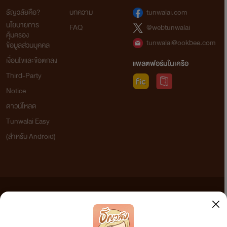
ธัญวลัยคือ?
บทความ
tunwalai.com
นโยบายการ
FAQ
@webtunwalai
คุ้มครอง
tunwalai@ookbee.com
ข้อมูลส่วนบุคคล
เงื่อนไขและข้อตกลง
แพลตฟอร์มในเครือ
Third-Party
Notice
ดาวน์โหลด
Tunwalai Easy
(สำหรับ Android)
ข้อความที่ท่านได้อ่านจากเว็บไซต์นี้เกิดจากการเขียนโดยสาธารณชนและเผยแพร่โดยอัตโนมัติ ผู้ดูแล
เว็บไซต์แห่งนี้ไม่ได้เห็นด้วยและไม่ขอรับผิดชอบต่อข้อความใดๆ ทั้งสิ้น ดังนั้นผู้อ่านทุกท่านโปรดใช้
วิจารณญาณในการกลั่นกรองด้วยตนเอง และหากท่านพบข้อความใดๆ ที่ขัดต่อกฎหมายและศีลธรรม