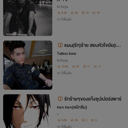
รักวัยรุ่น
9.3K
53
12
19
10 ปีที่แล้ว
แผน(รัก)ร้าย สยบหัวใจยัย(เพื่อ
น)ตัวแสบ
Tattoo love
รักวัยรุ่น
13.9K
97
11
11
10 ปีที่แล้ว
รักร้ายๆของแก๊งซุปเปอร์สตาร์
fern fern{หมึกซึม}
Y
3.0K
55
3
3
10 ปีที่แล้ว