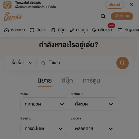
Tunwalai ธัญวลัย
เปิดแอป
เพื่อประสบการณ์ที่ดีกว่าบนมือถือ
เข้าสู่ระบบ
มาใหม่
หน้าแรก
นิยาย
อีบุ๊ก
การ์ตูน
ดรีมแชท
ธัญลิสต์
กำลังหาอะไรอยู่เอ่ย?
นิยาย
อีบุ๊ก
การ์ตูน
หมวด
สถานะจบ
ทุกหมวด
ทั้งหมด
เรียงตาม
ช่วงเวลา
การอัปเดต
ตลอดกาล