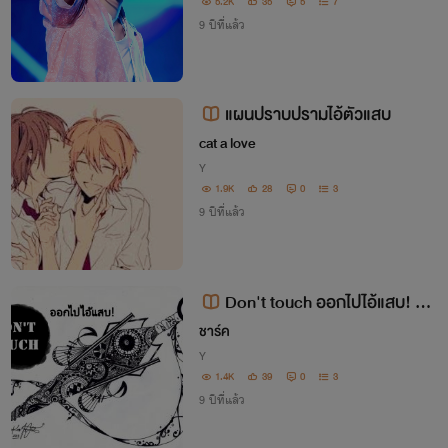
5.2K
35
5
7
9 ปีที่แล้ว
แผนปราบปรามไอ้ตัวแสบ
cat a love
Y
1.9K
28
0
3
9 ปีที่แล้ว
Don't touch ออกไปไอ้แสบ! [Y
AOI]
ชาร์ค
Y
1.4K
39
0
3
9 ปีที่แล้ว