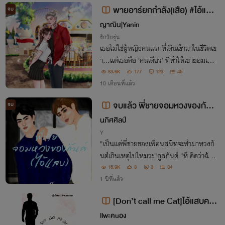
พายอาร์ยกกำลัง(เสือ) #ไอ้แสบ
จบ
ของพี่เสือ
ญาณิน|Yanin
รักวัยรุ่น
เธอไม่ใช่ผู้หญิงคนแรกที่เดินเข้ามาในชีวิตเข
า...แต่เธอคือ ‘คนเดียว’ ที่ทำให้เขายอมเปลี่
ยนตัวเองจากเสือ...กลายเป็นแมว... “ตั้งแ
83.6K
177
123
45
ต่เจอเธอ... ชีวิตผมก็ไม่ต้องการอะไร ไอ้แส
10 เดือนที่แล้ว
บ...ของพี่เสือ”
จบแล้ว พี่ชายจอมหวงของกันต์
จบ
(ไอ้แสบ) มีebook
นภิศศิลป์
Y
"เป็นแค่พี่ชายของเพื่อนสนิทจะทำมาหวงกั
นต์เกินเหตุไปไหมวะ"กูลกันต์ "หึ คิดว่าฉันอ
ยากสนใจไอ้ตัวแสบหน้าดื้ออย่างเธอมากรึไ
15.9K
3
3
34
งกันต์"เจ้าทัพ “พี่ทัพ!น้องชายแท้ ๆพี่ชื่่อเจ้า
1 ปีที่แล้ว
ขุนต่างหากนะอย่าลืมน้องสิ”เจ้าขุน
[Don’t call me Cat]ไอ้แสบคน
นี้ เมียพี่เองครับ
llwะคuอง