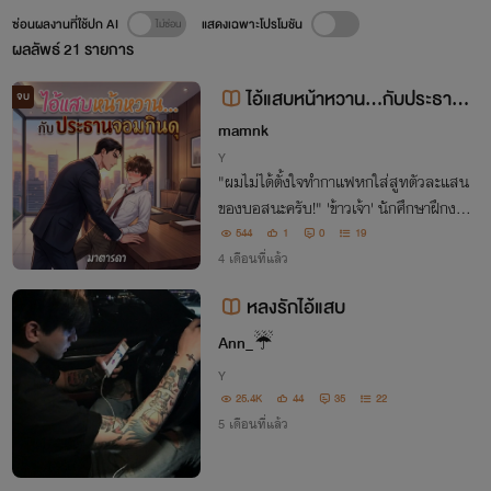
ซ่อนผลงานที่ใช้ปก AI
แสดงเฉพาะโปรโมชัน
ผลลัพธ์
21
รายการ
ไอ้แสบหน้าหวาน...กับประธานจ
จบ
อมกินดุ
mamnk
Y
"ผมไม่ได้ตั้งใจทำกาแฟหกใส่สูทตัวละแสน
ของบอสนะครับ!" 'ข้าวเจ้า' นักศึกษาฝึกงาน
ปากแจ๋วที่ซวยซ้ำซ้อน ดันไปกระตุกหนวดเสื
544
1
0
19
ออย่าง 'คาร์เตอร์' ท่านประธานจอมเฮี้ยบตั้
4 เดือนที่แล้ว
งแต่วันแรกที่เจอหน้า"
หลงรักไอ้แสบ
Ann_☔
Y
25.4K
44
35
22
5 เดือนที่แล้ว