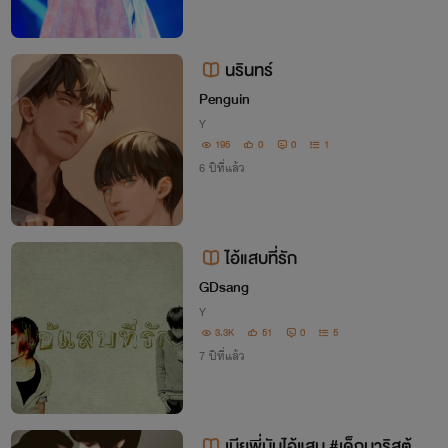
นรินทร์​
Penguin
Y
195
0
0
1
6 ปีที่แล้ว
ไอ้แสบที่รัก
GDsang
Y
3.3K
51
0
5
7 ปีที่แล้ว
เมียพี่มันไอ้แสบ #เด็กบาริสต้า