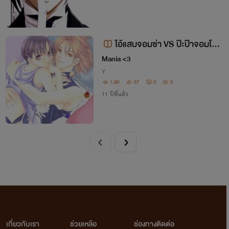
ไอ้แสบจอมซ่า VS ป๊ะป๊าจอมโห
ด
Mania <3
Y
1.9K
57
0
0
11 ปีที่แล้ว
เกี่ยวกับเรา
ช่วยเหลือ
ช่องทางติดต่อ