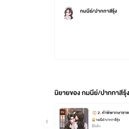
กมนีย์/ปากกาสีรุ้ง
นิยายของ กมนีย์/ปากกาสีรุ้
2. คำพิพากษาซาต
จบ
กมนีย์/ปากกาสีรุ้ง
อีโรติก