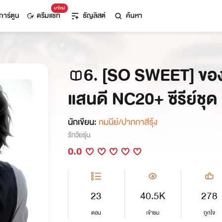
มาใหม่
การ์ตูน
ดรีมแชท
ธัญลิสต์
ค้นหา
6. [SO SWEET] ขอ
แสนดี NC20+ ซีรีย์ชุด
นักเขียน:
กมนีย์/ปากกาสีรุ้ง
รักวัยรุ่น
0.0
23
40.5K
278
ตอน
เข้าชม
ถูกใจ