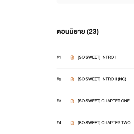
ตอนนิยาย (
23
)
#1
[SO SWEET] INTRO I
#2
[SO SWEET] INTRO II (NC)
#3
[SO SWEET] CHAPTER ONE
#4
[SO SWEET] CHAPTER TWO