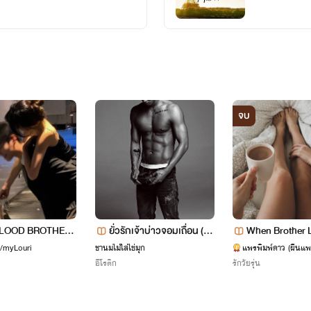
จบ
เรื่องที่ 0.1
'ตราบชั่วนิจนิรันดร์'
สถานะ :
Loading...
BLOOD BROTHER
ยั่วรักเจ้าบ่าวจอมเถื่อน (N
When Brother L
 (เพทาย x ทิชา)
C25+ รักหื่นๆแบบเถื่อนๆ)
r
แนว:
รักโรแมนติก
a/myLouri
ชานมไม่ใส่ไข่มุก
แพรพิมพ์ดาว (ผืนแพ
อีโรติก
รักวัยรุ่น