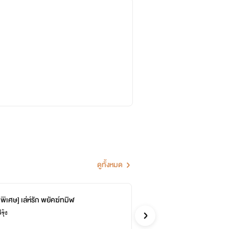
ดูทั้งหมด
อนพิเศษ] เล่ห์รัก พยัคฆ์ทมิฬ
3.
จบ
รุ้ง
กมนี
รักวัยรุ่