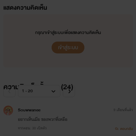
แสดงความคิดเห็น
กรุณาเข้าสู่ระบบเพื่อแสดงความคิดเห็น
เรื่องที่ 0.1
เข้าสู่ระบบ
'ตราบชั่วนิจนิรันดร์'
สถานะ :
Loading...
ความคิดเห็นทั้งหมด (
24
)
แนว:
รักโรแมนติก
Souwwanee
9 เดือนที่แล้ว
อยากเห็นเมีย ของพวกที่เหลือ
จากตอน: 30 เปิดตัว
ตอบกลับ