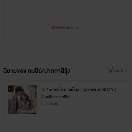
แสดงเพิ่มเติม
นิยายของ กมนีย์/ปากกาสีรุ้ง
ดูทั้งหมด
โปรดเรียกดิฉันว่า
1.ยั่วหัวใจ นายเย็นชา [นิยายฟินๆ NC20+]
จบ
"คุณกม"
กมนีย์/ปากกาสีรุ้ง
รักโรแมนติก
ก็แล้วกัน