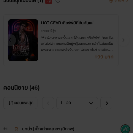
ฉบับอีบุ๊กในปิ่นโต (1)
ดูทั้งหมด
HOT GEAR เกียร์พี่มีกี่อันกันแน่
ปากกาสีรุ้ง
"พี่สนใจเราขนาดนั้นเลย นี่จีบเหรอ หรือยังไง" "หลงตัวเ
องไปเปล่า คนอย่างฉันผู้หญิงเยอะแยะ กลัวก็แต่เธอนั่น
แหละจะเผลอมาสนใจฉัน บอกไว้ก่อนว่าไม่ง่ายเหมือนได้
นอนกับฉันหรอกนะ"
199 บาท
ตอนนิยาย (
46
)
ตอนแรกสุด
#1
บทนำ | เล็กเท่าแตงกวา (มีภาพ)