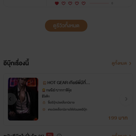
0
ดูรีวิวทั้งหมด
อีบุ๊กเรื่องนี้
ดูทั้งหมด
HOT GEAR เกียร์พี่มีกี่อัน
กันแน่
กมนีย์/ปากกาสีรุ้ง
อีโรติก
ซื้ออีบุ๊กปลดล็อกนิยาย
เคยปลดล็อกนิยายได้ส่วนลดอีบุ๊ก
199 บาท