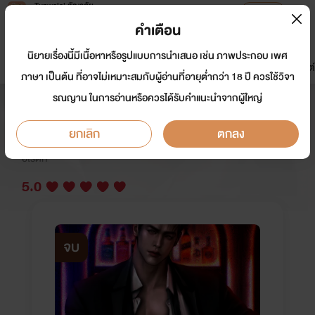
Tunwalai ธัญวลัย
เปิดแอป
เพื่อประสบการณ์ที่ดีกว่าบนมือถือ
คำเตือน
เข้าสู่ระบบ
นิยายเรื่องนี้มีเนื้อหาหรือรูปแบบการนำเสนอ เช่น ภาพประกอบ เพศ
มาใหม่
หน้าแรก
นิยาย
อีบุ๊ก
การ์ตูน
ดรีมแชท
ธัญลิสต์
ภาษา เป็นต้น ที่อาจไม่เหมาะสมกับผู้อ่านที่อายุต่ำกว่า 18 ปี ควรใช้วิจา
รณญาน ในการอ่านหรือควรได้รับคำแนะนำจากผู้ใหญ่
HOT GEAR เกียร์พี่มีกี่อันกันแน่
ยกเลิก
ตกลง
นักเขียน:
กมนีย์/ปากกาสีรุ้ง
อีโรติก
5.0
จบ