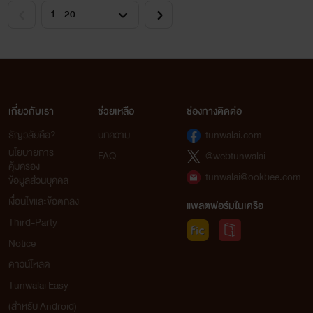
สถานะ:
จบแล้ว!
แนว:
รักวัยรุ่น อีโรติก 20+
เกี่ยวกับเรา
ช่วยเหลือ
ช่องทางติดต่อ
ธัญวลัยคือ?
บทความ
tunwalai.com
นโยบายการ
FAQ
@webtunwalai
คุ้มครอง
tunwalai@ookbee.com
ข้อมูลส่วนบุคคล
เงื่อนไขและข้อตกลง
แพลตฟอร์มในเครือ
Third-Party
Notice
ดาวน์โหลด
Tunwalai Easy
(สำหรับ Android)