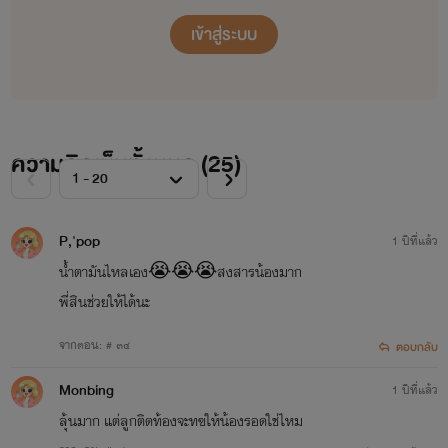
เรื่องที่ 0.1
เข้าสู่ระบบ
'ตราบชั่วนิจนิรันดร์'
สถานะ :
Loading...
ความคิดเห็นทั้งหมด (
25
)
แนว:
รักโรแมนติก
P,'pop
1 ปีที่แล้ว
น้ำตามันไหลเอง😭😭😭สงสารน้องมาก
พี่สินช่วยให้ได้นะ
จากตอน: # ๓๔
ตอบกลับ
Monbing
1 ปีที่แล้ว
ลุ้นมาก แต่ลูกติดท้องจะทฃให้น้องรอดใช่ไหม