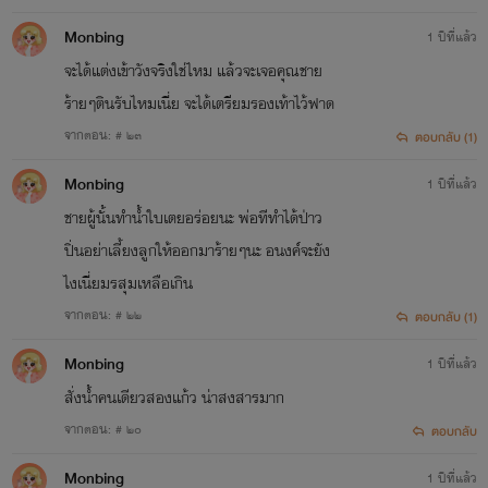
Monbing
1 ปีที่แล้ว
จะได้แต่งเข้าวังจริงใช่ไหม แล้วจะเจอคุณชาย
ร้ายๆตินรับไหมเนี่ย จะได้เตรียมรองเท้าไว้ฟาด
จากตอน: # ๒๓
ตอบกลับ (1)
Monbing
1 ปีที่แล้ว
ชายผู้นั้นทำน้ำใบเตยอร่อยนะ พ่อทีทำได้ป่าว
ปิ่นอย่าเลี้ยงลูกให้ออกมาร้ายๆนะ อนงค์จะยัง
ไงเนี่ยมรสุมเหลือเกิน
จากตอน: # ๒๒
ตอบกลับ (1)
เรื่องที่ 2
Monbing
1 ปีที่แล้ว
'คำพิพากษาซาตาน'
สั่งน้ำคนเดียวสองแก้ว น่าสงสารมาก
สถานะ:
จบแล้ว!
จากตอน: # ๒๐
ตอบกลับ
แนว:
อีโรติก+ดราม่า 25+
Monbing
1 ปีที่แล้ว