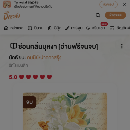
Tunwalai ธัญวลัย
เปิดแอป
เพื่อประสบการณ์ที่ดีกว่าบนมือถือ
เข้าสู่ระบบ
มาใหม่
หน้าแรก
นิยาย
อีบุ๊ก
การ์ตูน
ดรีมแชท
ธัญลิสต์
ซ่อนกลิ่นบุหงา [อ่านฟรีจนจบ]
นักเขียน:
กมนีย์/ปากกาสีรุ้ง
รักโรแมนติก
5.0
จบ