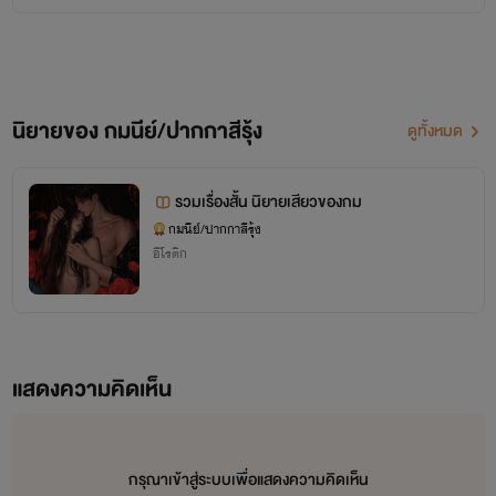
นิยายของ กมนีย์/ปากกาสีรุ้ง
ดูทั้งหมด
โปรดเรียกดิฉันว่า
รวมเรื่องสั้น นิยายเสียวของกม
"คุณกม"
กมนีย์/ปากกาสีรุ้ง
อีโรติก
ก็แล้วกัน
แสดงความคิดเห็น
กรุณาเข้าสู่ระบบเพื่อแสดงความคิดเห็น