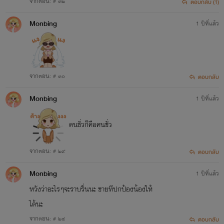
จากตอน: # ๓๒
ตอบกลับ (1)
Monbing
1 ปีที่แล้ว
จากตอน: # ๓๐
ตอบกลับ
Monbing
1 ปีที่แล้ว
เรื่องที่ 1
'ยั่วหัวใจ นายเย็นชา'
คนชั่วก็คือคนชั่ว
สถานะ:
จบแล้ว
จากตอน: # ๒๙
ตอบกลับ
แนว:
รักโรแมนติก อีโรติก 20+
Monbing
1 ปีที่แล้ว
หวังว่าอะไรๆจะราบรื่นนะ ชายทีปกป้องน้องให้
ได้นะ
จากตอน: # ๒๔
ตอบกลับ