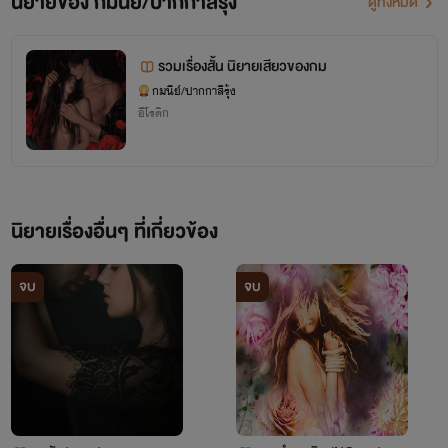
นิยายของ กมนีย์/ปากกาสีรุ้ง
ดูทั้งหมด
โปรดเรียกดิฉันว่า
รวมเรื่องสั้น นิยายเสียวของกม
"คุณกม"
กมนีย์/ปากกาสีรุ้ง
อีโรติก
ก็แล้วกัน
นิยายเรื่องอื่นๆ ที่เกี่ยวข้อง
จบ
จบ
เรื่องที่ 0.1
- กมนีย์ -
'ตราบชั่วนิจนิรันดร์'