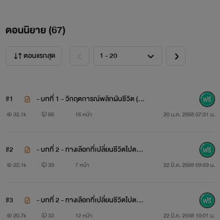
ตอนนิยาย (
67
)
ตอนแรกสุด
#1
- บทที่ 1 - วิกฤตการณ์พลิกผันชีวิต (ฉ
ลิลลี่...
สาวน้อยที่เดินทางท่องเที่ยวตามความฝัน
บับ REWRITE)
32.1k
66
16 หน้า
20 ม.ค. 2568 07:31 น.
เธอ...
สดใส ร่าเริง
และ
มองโลกในแง่ดี
#2
- บทที่ 2 - ทางเลือกที่เปลี่ยนชีวิตไปตลอ
เธอ...มี
หัวใจ
ที่
แข็งแกร่งดุจหินผา
ดกาล | 50% (ฉบับ REWRITE )
22.1k
39
7 หน้า
22 มี.ค. 2568 09:59 น.
เธอ...เป็นผู้ที่
มีความปรารถนาดี
ให้แก่ทุกคน
#3
- บทที่ 2 - ทางเลือกที่เปลี่ยนชีวิตไปตลอ
แต่!!!!
ดกาล | 100% (ฉบับ REWRITE )
20.7k
33
12 หน้า
22 มี.ค. 2568 10:01 น.