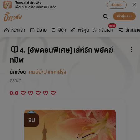
Tunwalai ธัญวลัย
เปิดแอป
เพื่อประสบการณ์ที่ดีกว่าบนมือถือ
เข้าสู่ระบบ
มาใหม่
หน้าแรก
นิยาย
อีบุ๊ก
การ์ตูน
ดรีมแชท
ธัญลิสต์
4. [อัพตอนพิเศษ] เล่ห์รัก พยัคฆ์
ทมิฬ
นักเขียน:
กมนีย์/ปากกาสีรุ้ง
ดราม่า
0.0
จบ