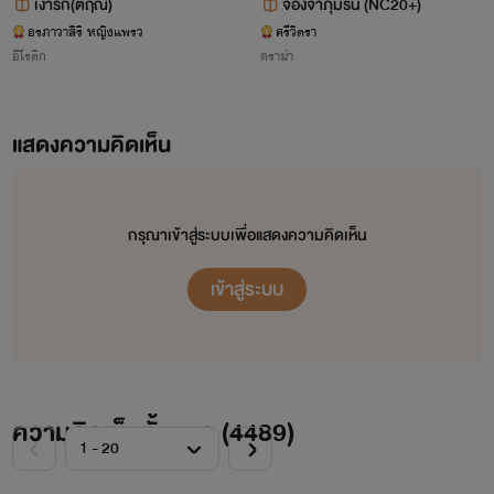
สถานะ :
Loading...
เงารัก(ตฤณ)
จองจำภุมริน (NC20+)
อรภาวาสิริ หญิงแพรว
ศรีวิตรา
แนว:
รักโรแมนติก
อีโรติก
ดราม่า
แสดงความคิดเห็น
กรุณาเข้าสู่ระบบเพื่อแสดงความคิดเห็น
เข้าสู่ระบบ
ความคิดเห็นทั้งหมด (
4489
)