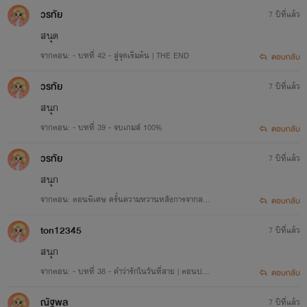
วรทัย
7 ปีที่แล้ว
สนุด
จากตอน: - บทที่ 42 - สู่จุดเริ่มต้น | THE END
เรื่องที่ 1
ตอบกลับ
วรทัย
'ยั่วหัวใจ นายเย็นชา'
7 ปีที่แล้ว
สนุก
สถานะ:
จบแล้ว
จากตอน: - บทที่ 39 - จบเกมส์ 100%
ตอบกลับ
แนว:
รักโรแมนติก อีโรติก 20+
วรทัย
7 ปีที่แล้ว
สนุก
จากตอน: ตอนพิเศษ ครั้นความหวานหลังการจากลา |
ตอบกลับ
NC+++ หวานๆ
ton12345
7 ปีที่แล้ว
สนุก
จากตอน: - บทที่ 38 - คำว่ารักในวันที่สาย | ตอนปลา
ตอบกลับ
ย
ณัฐพล
7 ปีที่แล้ว