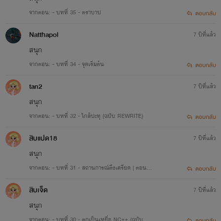
จากตอน: - บทที่ 35 - ตราบาป
ตอบกลับ
Natthapol
7 ปีที่แล้ว
สนุก
จากตอน: - บทที่ 34 - จุดเริ่มต้น
ตอบกลับ
tan2
7 ปีที่แล้ว
สนุก
จากตอน: - บทที่ 32 - ใกล้ปะทุ (ฉบับ REWRITE)
ตอบกลับ
สิบแปด18
7 ปีที่แล้ว
เรื่องที่ 3
สนุก
'เล่ห์รัก พยัคฆ์ทมิฬ'
จากตอน: - บทที่ 31 - สถานการณ์ตึงเครียด | ตอนป
ตอบกลับ
ลาย
สถานะ:
Loading
สิบเจ็ด
7 ปีที่แล้ว
สนุก
แนว:
แอคชั่นดราม่า โรมานซ์ 20+
จากตอน: - บทที่ 30 - ตกเป็นเหยื่อ NC++ (ฉบับ R
ตอบกลับ