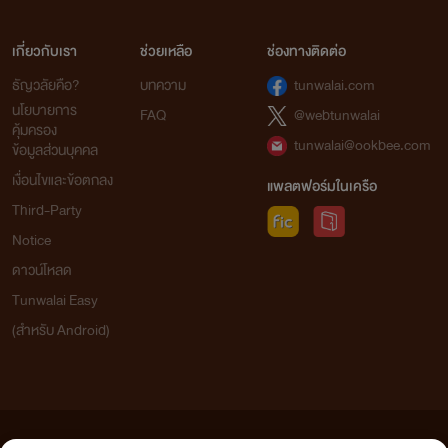
เกี่ยวกับเรา
ช่วยเหลือ
ช่องทางติดต่อ
ธัญวลัยคือ?
บทความ
tunwalai.com
นโยบายการ
FAQ
@webtunwalai
คุ้มครอง
tunwalai@ookbee.com
ข้อมูลส่วนบุคคล
เรื่องที่ 5
เงื่อนไขและข้อตกลง
แพลตฟอร์มในเครือ
'ของตายคุณชายสารเลว'
Third-Party
Notice
สถานะ:
จบแล้ว!
ดาวน์โหลด
แนว:
รักวัยรุ่น อีโรติก 20+
Tunwalai Easy
(สำหรับ Android)