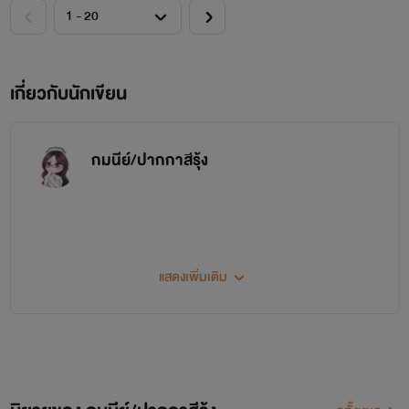
เกี่ยวกับนักเขียน
กมนีย์/ปากกาสีรุ้ง
แสดงเพิ่มเติม
"นังขยะชั้นต่ำ...
แกเข้ามาเพื่อที่จะ
เป็นศัตรูกับฉัน
โดยเฉพาะสินะ!
ผู้หญิงหน้าไหนที่
กล้ามายุ่ง
กับผู้ชายของฉัน
มันไม่ตายดีแน่!!!!"