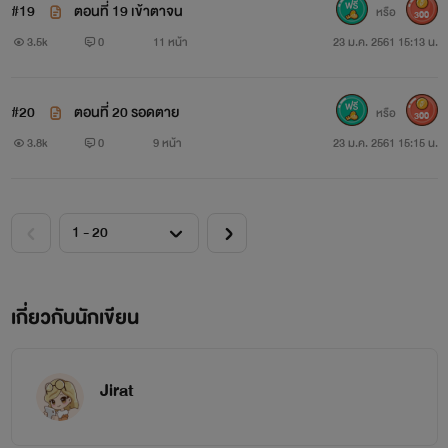
#19
ตอนที่ 19 เข้าตาจน
หรือ
300
ระดับเทพวิญญาณ
3.5k
0
11 หน้า
23 ม.ค. 2561 15:13 น.
#20
ตอนที่ 20 รอดตาย
หรือ
300
ทักษะต่างๆ มี 5 ขั้น
3.8k
0
9 หน้า
23 ม.ค. 2561 15:15 น.
ขั้นพื่นฐาน
ขั้นต่ำ
ขั้นกลาง
เกี่ยวกับนักเขียน
ขั้นสูง
ขั้นสูงสุด
Jirat