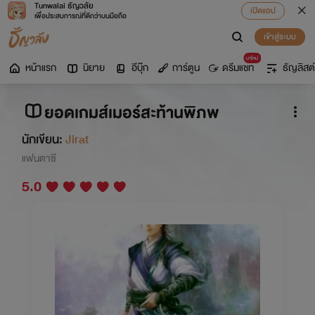
Tunwalai ธัญวลัย
เปิดแอป
เพื่อประสบการณ์ที่ดีกว่าบนมือถือ
เข้าสู่ระบบ
มาใหม่
หน้าแรก
นิยาย
อีบุ๊ก
การ์ตูน
ดรีมแชท
ธัญลิสต์
ยอดเกมส์เมอร์สะท้านพิภพ
นักเขียน:
Jirat
แฟนตาซี
5.0