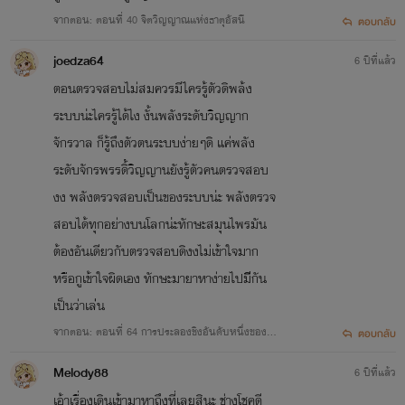
จากตอน: ตอนที่ 40 จิตวิญญาณแห่งธาตุอัสนี
ตอบกลับ
joedza64
6 ปีที่แล้ว
ตอนตรวจสอบไม่สมควรมีไครรู้ตัวดิพล้ง
ระบบน่ะไครรู้ได้ไง งั้นพลังระดับวิญญาก
จักรวาล ก็รู้ถึงตัวตนระบบง่ายๆดิ แค่พลัง
ระดับจักรพรรดิ้วิญญานยังรู้ตัวคนตรวจสอบ
งง พลังตรวจสอบเป็นของระบบน่ะ พลังตรวจ
สอบได้ทุกอย่างบนโลกน่ะทักษะสมุนไพรมัน
ต้องอันเดียวกับตรวจสอบดิงงไม่เข้าใจมาก
หรือกูเข้าใจผิดเอง ทักษะมายาหาง่ายไปมีีกัน
เป็นว่าเล่่น
จากตอน: ตอนที่ 64 การประลองชิงอันดับหนึ่งของสำ
ตอบกลับ
นัก
Melody88
6 ปีที่แล้ว
เอ้าเรื่องเดินเข้ามาหาถึงที่เลยสินะ ช่างโชคดี