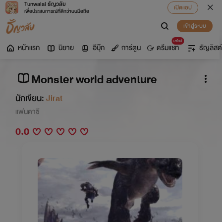
Tunwalai ธัญวลัย
เปิดแอป
เพื่อประสบการณ์ที่ดีกว่าบนมือถือ
เข้าสู่ระบบ
มาใหม่
หน้าแรก
นิยาย
อีบุ๊ก
การ์ตูน
ดรีมแชท
ธัญลิสต์
Monster world adventure
นักเขียน:
Jirat
แฟนตาซี
0.0