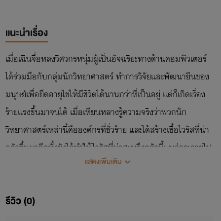
แนะนำเรื่อง
เมื่อเฉินจื่อหลงวิศวกรหนุ่มผู้เป็นอัจฉริยะทางด้านคอมพิวเตอร์
ได้ร่วมมือกับกลุ่มนักวิทยาศาสตร์ ทำการวิจัยและพัฒนายีนของ
มนุษย์เพื่อยืดอายุไขให้มีชีวิตได้นานกว่าที่เป็นอยู่ แต่ก็เกิดเรื่อง
ร้ายแรงขึ้นมาจนได้ เมื่อเทียนหลางรู้ความจริงว่าพวกนัก
วิทยาศาสตร์เหล่านี้คือองค์กรที่ชั่วร้าย และได้สร้างเชื้อไวรัสที่น่า
กลัวขึ้นมาอีกทั้งยังได้ทำให้ไวรัสที่น่าสะพรึงกลัวนี้แพร่กระจายไป
แสดงเพิ่มเติม
ทั่วโลก ทำให้สิ่งมีชีวิตจำนวนมากได้กลายพันธุ์และมนุษย์ส่วน
ใหญ่ได้กลายเป็นเดม่อนทั่วทั้งโลกตกอยู่ในความวุ่นวาย เวลา
รีวิว (0)
ผ่านไป 10 ปีเฉินจื่อหลงก็พบว่าโลกได้เปลี่ยนไปแล้วอย่างสิ้น
เชิง