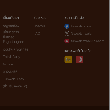
เกี่ยวกับเรา
ช่วยเหลือ
ช่องทางติดต่อ
ธัญวลัยคือ?
บทความ
tunwalai.com
นโยบายการ
FAQ
@webtunwalai
คุ้มครอง
tunwalai@ookbee.com
ข้อมูลส่วนบุคคล
เงื่อนไขและข้อตกลง
แพลตฟอร์มในเครือ
Third-Party
Notice
ดาวน์โหลด
Tunwalai Easy
(สำหรับ Android)