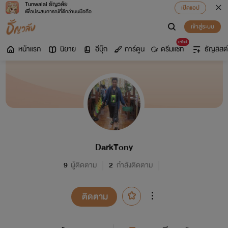
Tunwalai ธัญวลัย
เปิดแอป
เพื่อประสบการณ์ที่ดีกว่าบนมือถือ
เข้าสู่ระบบ
มาใหม่
หน้าแรก
นิยาย
อีบุ๊ก
การ์ตูน
ดรีมแชท
ธัญลิสต์
DarkTony
9
ผู้ติดตาม
2
กำลังติดตาม
ติดตาม