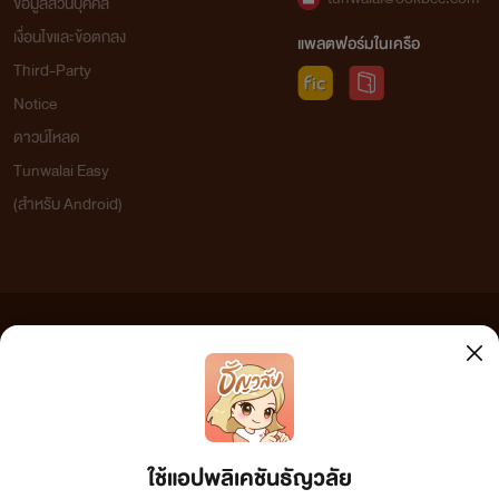
ข้อมูลส่วนบุคคล
เงื่อนไขและข้อตกลง
แพลตฟอร์มในเครือ
Third-Party
Notice
ดาวน์โหลด
Tunwalai Easy
(สำหรับ Android)
ข้อความที่ท่านได้อ่านจากเว็บไซต์นี้เกิดจากการเขียนโดยสาธารณชนและเผยแพร่โดยอัตโนมัติ ผู้ดูแล
เว็บไซต์แห่งนี้ไม่ได้เห็นด้วยและไม่ขอรับผิดชอบต่อข้อความใดๆ ทั้งสิ้น ดังนั้นผู้อ่านทุกท่านโปรดใช้
วิจารณญาณในการกลั่นกรองด้วยตนเอง และหากท่านพบข้อความใดๆ ที่ขัดต่อกฎหมายและศีลธรรม
กรุณาแจ้งมาที่ tunwalai@ookbee.com เพื่อทีมงานจะได้ดำเนินการในทันที ทั้งนี้ ทางเว็บไซต์ขอสงวน
ลิขสิทธิ์ตามพระราชบัญญัติลิขสิทธิ์ (ฉบับเพิ่มเติม) พ.ศ.2558
ใช้แอปพลิเคชันธัญวลัย