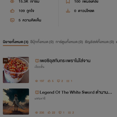
15.3K
เข้าชม
100
เพิ่มลงคลัง
109
ถูกใจ
0
ดาวน์โหลด
5
ความคิดเห็น
นิยายทั้งหมด (
3
)
อีบุ๊กทั้งหมด (
0
)
การ์ตูนทั้งหมด (
0
)
ธัญลิสต์ทั้งหมด (
0
)
เพอซิอุสกับกระเพราไม่ใส่จาน
จบ
เรื่องสั้น
197
5
2
1
Legend Of The White Sword ตำนานดา
แฟนตาซี
บสีขาว
235
22
1
2