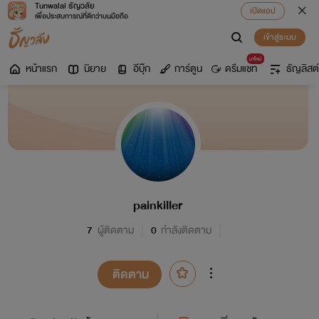
Tunwalai ธัญวลัย
เปิดแอป
เพื่อประสบการณ์ที่ดีกว่าบนมือถือ
เข้าสู่ระบบ
มาใหม่
หน้าแรก
นิยาย
อีบุ๊ก
การ์ตูน
ดรีมแชท
ธัญลิสต์
painkiller
7
ผู้ติดตาม
0
กำลังติดตาม
ติดตาม