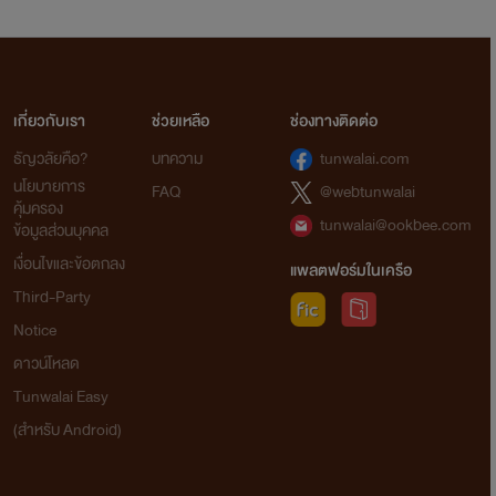
เกี่ยวกับเรา
ช่วยเหลือ
ช่องทางติดต่อ
ธัญวลัยคือ?
บทความ
tunwalai.com
นโยบายการ
FAQ
@webtunwalai
คุ้มครอง
tunwalai@ookbee.com
ข้อมูลส่วนบุคคล
เงื่อนไขและข้อตกลง
แพลตฟอร์มในเครือ
Third-Party
Notice
ดาวน์โหลด
Tunwalai Easy
(สำหรับ Android)