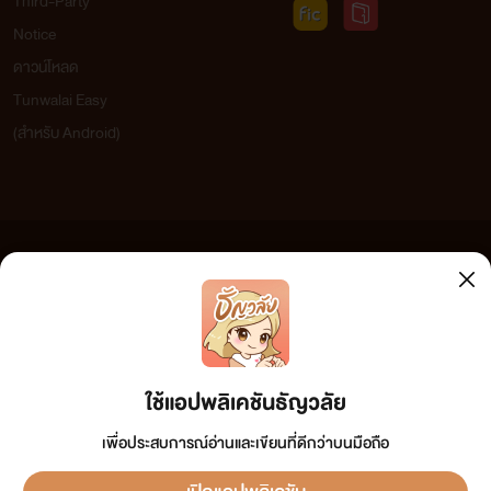
สวรรค์(กาม) (ลำดับที่ 1 ในซีรี่ส์ตระกูล 3 ห.)
Third-Party
Notice
ยักษ์
ดาวน์โหลด
Tunwalai Easy
www.mebmarket.com
(สำหรับ Android)
“เธอยังไม่เคย? ทำไมโง่แบบนี้ ทำไมไม่บอกฉันเนตร!” ตวาด
เสียงกร้าวกัดฟันแน่นด้วยความโกรธตัวเอง แต่ถ้าหล่อนบอกทำ
อย่างกับเขาจะหยุดอย่างนั้นแหละ ไม่มีทางเสียหรอก ของดีแบบนี้
ข้อความที่ท่านได้อ่านจากเว็บไซต์นี้เกิดจากการเขียนโดยสาธารณชนและเผยแพร่โดยอัตโนมัติ ผู้ดูแล
ปล่อยไปก็หม_แล้ว ตอนนี้เขาเองก็เจ็บไม่แพ้เธอหรอก ก็ในเมื่อ
เว็บไซต์แห่งนี้ไม่ได้เห็นด้วยและไม่ขอรับผิดชอบต่อข้อความใดๆ ทั้งสิ้น ดังนั้นผู้อ่านทุกท่านโปรดใช้
วิจารณญาณในการกลั่นกรองด้วยตนเอง และหากท่านพบข้อความใดๆ ที่ขัดต่อกฎหมายและศีลธรรม
ภายในหล่อนกำลังตอดรัดเขาจนต้องกระตุกเกร็งร่างด้วยความ
กรุณาแจ้งมาที่ tunwalai@ookbee.com เพื่อทีมงานจะได้ดำเนินการในทันที ทั้งนี้ ทางเว็บไซต์ขอสงวน
อดทนอดกลั้น “อึก! ฉันเจ็บ! ได้โปรด...ได้โปรดปล่อยฉันไปเถอะ
ลิขสิทธิ์ตามพระราชบัญญัติลิขสิทธิ์ (ฉบับเพิ่มเติม) พ.ศ.2558
ใช้แอปพลิเคชันธัญวลัย
นะคุณเหรียญชัย อึก! อะ! ฮือ!”
เพื่อประสบการณ์อ่านและเขียนที่ดีกว่าบนมือถือ