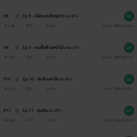
โปรย.....
#8
Ep.8 - เผือกงวงใหญ่ยาว nc 27+
5.4k
0
6 หน้า
13 ก.ย. 2560 11:25 น.
“อา! จิ๋มสวยแล้วต้องขอบคุณหมอยังไงครับ ไหนแยกจิ๋มก
ว้าง ๆ ให้พี่เผือกอีกทีหน่อยครับ”
#9
Ep.9 - คนดื้อด้านหน้ามึน nc 27+
3.6k
0
4 หน้า
16 ก.ย. 2560 06:17 น.
......เขาหมอสูตินรีเวช นามว่า "นภสินธุ์" เป็นหมอที่ขยันทำงาน
และขยันทำรักในเวลาเดียวกัน......
#10
Ep.10 - ลิบล้านตาโต nc 27+
3.1k
0
4 หน้า
17 ก.ย. 2560 05:25 น.
.......ส่วนเธอคือคนป่วยที่ไม่ได้ตั้งใจป่วยนามว่า "ต้องตา" มา
ตรวจภายในเพื่อดูเชื้อมะเร็งปากมดลูก แต่สิ่งที่ได้กลับไปคือ "เชื้อ
#11
Ep.11 - ดุนดัน nc 27+
ราในช่องคลอด" ความบันเทิงจึงเกิดขึ้นระหว่างหมอสูตินรีเวช
5.6k
0
4 หน้า
18 ก.ย. 2560 05:43 น.
จอมหื่นกับคนป่วยแบบไม่ได้ตั้งใจให้ป่วยจึงเกิดขึ้น.......