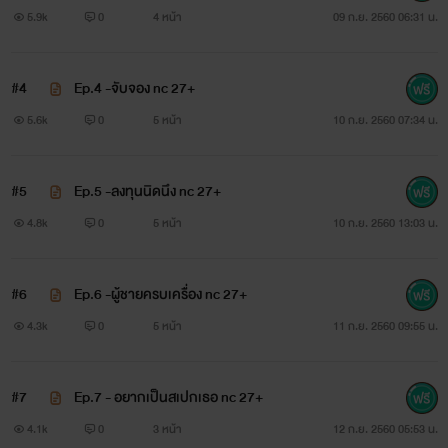
“อา! จิ๋มสวยแล้วต้องขอบคุณหมอยังไงครับ ไหนแยกจิ๋มก
5.9k
0
4 หน้า
09 ก.ย. 2560 06:31 น.
ว้าง ๆ ให้พี่เผือกอีกทีหน่อยครับ”เขาหมอสูตินรีเวช นามว่า นภ
สินธุ์ เป็นหมอที่ขยันทำงานและขยันทำรักในเวลาเดียวกันส่วนเธอ
#4
Ep.4 -จับจอง nc 27+
คือคนป่วยที่ไม่ได้ตั้งใจป่วยนามว่าต้องตา มาตรวจภายในเพื่อดู
5.6k
0
5 หน้า
10 ก.ย. 2560 07:34 น.
เชื้อมะเร็งปากมดลูก แต่สิ่งที่ได้กลับไปคือ "เชื้อราในช่องคลอด"
#5
Ep.5 -ลงทุนนิดนึง nc 27+
ความบันเทิงจึงเกิดขึ้นระหว่างหมอสูตินรีเวชจอมหื่นกับคนป่วย
4.8k
0
5 หน้า
10 ก.ย. 2560 13:03 น.
แบบไม่ได้ตั้งใจให้ป่วยจึงเกิดขึ้นปล.นิยายเรื่องนี้อาจมีคำหยาบ
คลายไม่เหมาะสม แต่เพื่อความสนุกและรสชาติของความเป็น
#6
Ep.6 -ผู้ชายครบเครื่อง nc 27+
นิยายเราจึงใส่ลงไปเพื่อความสมบูรณ์แบบค่ะ
4.3k
0
5 หน้า
11 ก.ย. 2560 09:55 น.
#7
Ep.7 - อยากเป็นสเปกเธอ nc 27+
4.1k
0
3 หน้า
12 ก.ย. 2560 05:53 น.