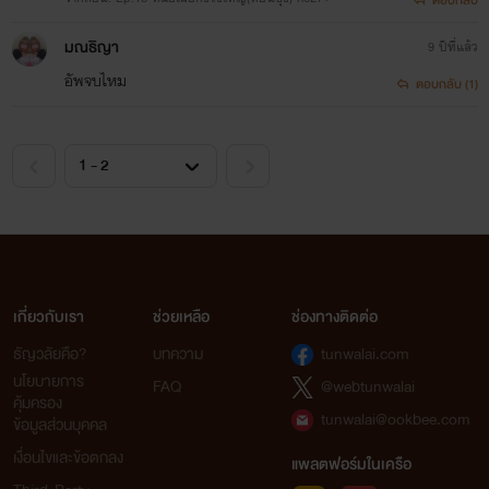
มณธิญา
9 ปีที่แล้ว
อัพจบไหม
ตอบกลับ (1)
อีบุ๊ค ไอ้ห่า&น้องเนตร
เกี่ยวกับเรา
ช่วยเหลือ
ช่องทางติดต่อ
ธัญวลัยคือ?
บทความ
tunwalai.com
นโยบายการ
FAQ
@webtunwalai
คุ้มครอง
tunwalai@ookbee.com
ข้อมูลส่วนบุคคล
เงื่อนไขและข้อตกลง
แพลตฟอร์มในเครือ