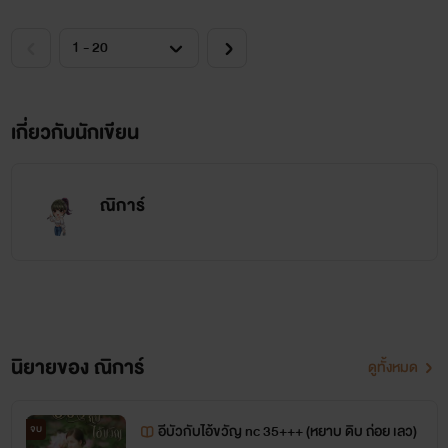
ยักษ์
www.mebmarket.com
“คุณมันบ้า! ไปเลยนะ ไปให้พ้นหน้าฉัน ฉันเกลียดคุณ!”เหรียญ
เกี่ยวกับนักเขียน
ทองสะฮึกกับคำว่า ‘เกลียด’ ของแม่ยอดดวงใจของตน ทำไม
หล่อนมองไม่เห็นค่าความรักของเขาบ้าง ที่เขาทำลงไปทุกอย่าง
ณิการ์
เพราะรักถึงได้ทำแบบนั้น เขารู้ว่ามันผิดแต่ก็ทำลงไปแล้ว แถมยัง
ทำหลายครั้งเสียด้วยสิ ไม่แปลกที่เธอจะเกลียดเขา
นิยายของ ณิการ์
ดูทั้งหมด
อีบุ๊ค ป๋าเหว&หนูดอก
อีบัวกับไอ้ขวัญ nc 35+++ (หยาบ ดิบ ถ่อย เลว)
จบ