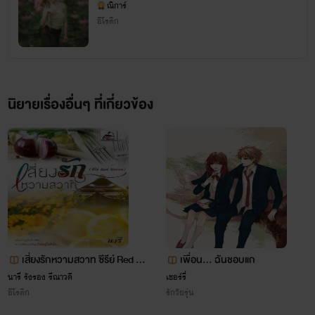
ณิการ์
อีโรติก
นิยายเรื่องอื่นๆ ที่เกี่ยวข้อง
เหว(กาม) (ลำดับที่ 2 ในซีรี่ส์ตระกูล 3 ห.)
ยักษ์
www.mebmarket.com
เสี่ยงรักหวามสวาท ซีรีย์ Red Ro
เพื่อน... ฉันชอบแก
ses
นารี รังรอง รีณาวดี
เชอร์รี่
เผียะ!“อย่ามาตบหน้าฉัน หล่อนมันก็แค่ของเล่น” พร้อมผลักร่าง
อีโรติก
รักวัยรุ่น
เล็กให้ล้มลงกับพื้น เดินมาเหยียบมือเล็กข้างที่ตบหน้าตนพร้อม