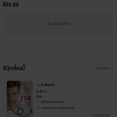
รีวิว (0)
เรื่องนี้ยังไม่มีรีวิว
รักติดเรท
อีบุ๊กเรื่องนี้
ดูทั้งหมด
ณิการ์
www.mebmarket.com
รักติดเรท
ณิการ์
“อา! จิ๋มสวยแล้วต้องขอบคุณหมอยังไงครับ ไหนแยกจิ๋มก
อีโรติก
ซื้ออีบุ๊กปลดล็อกนิยาย
ว้าง ๆ ให้พี่เผือกอีกทีหน่อยครับ”เขาหมอสูตินรีเวช นามว่า นภ
เคยปลดล็อกนิยายได้ส่วนลดอีบุ๊ก
149 บาท
สินธุ์ เป็นหมอที่ขยันทำงานและขยันทำรักในเวลาเดียวกันส่วนเธอ