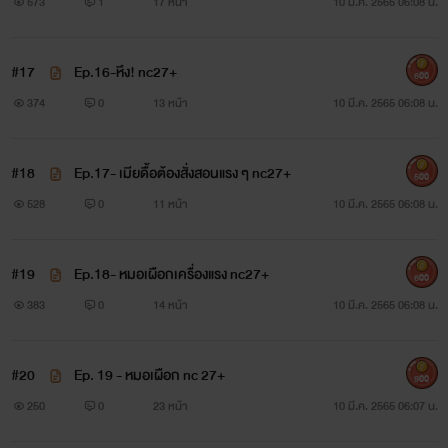
7+
573
1
17 หน้า
10 มี.ค. 2565 06:08 น.
นรก(กาม) (ลำดับที่ 3 ในซีรี่ส์ตระกูล 3 ห.)
ยักษ์
#17
Ep.16-หึง! nc27+
600
374
0
13 หน้า
10 มี.ค. 2565 06:08 น.
www.mebmarket.com
“คุณมันบ้า! ไปเลยนะ ไปให้พ้นหน้าฉัน ฉันเกลียดคุณ!”เหรียญ
#18
Ep.17- เมียดื้อต้องสั่งสอนแรง ๆ nc27+
500
ทองสะฮึกกับคำว่า ‘เกลียด’ ของแม่ยอดดวงใจของตน ทำไม
528
0
11 หน้า
10 มี.ค. 2565 06:08 น.
หล่อนมองไม่เห็นค่าความรักของเขาบ้าง ที่เขาทำลงไปทุกอย่าง
#19
Ep.18- หมอเผือกเครื่องแรง nc27+
เพราะรักถึงได้ทำแบบนั้น เขารู้ว่ามันผิดแต่ก็ทำลงไปแล้ว แถมยัง
600
383
0
14 หน้า
10 มี.ค. 2565 06:08 น.
ทำหลายครั้งเสียด้วยสิ ไม่แปลกที่เธอจะเกลียดเขา
#20
Ep. 19 - หมอเผือก nc 27+
900
250
0
23 หน้า
10 มี.ค. 2565 06:07 น.
นรก(กาม) (ลำดับที่ 3 ในซีรี่ส์ตระกูล 3 ห.)