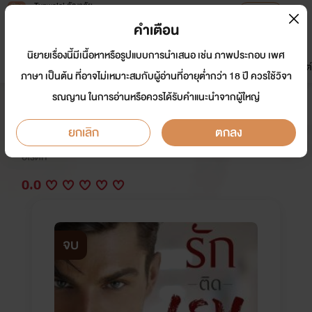
Tunwalai ธัญวลัย
เปิดแอป
เพื่อประสบการณ์ที่ดีกว่าบนมือถือ
คำเตือน
เข้าสู่ระบบ
นิยายเรื่องนี้มีเนื้อหาหรือรูปแบบการนำเสนอ เช่น ภาพประกอบ เพศ
มาใหม่
หน้าแรก
นิยาย
อีบุ๊ก
การ์ตูน
ดรีมแชท
ธัญลิสต์
ภาษา เป็นต้น ที่อาจไม่เหมาะสมกับผู้อ่านที่อายุต่ำกว่า 18 ปี ควรใช้วิจา
รณญาน ในการอ่านหรือควรได้รับคำแนะนำจากผู้ใหญ่
รักติดเรท
ยกเลิก
ตกลง
นักเขียน:
ณิการ์
อีโรติก
0.0
จบ