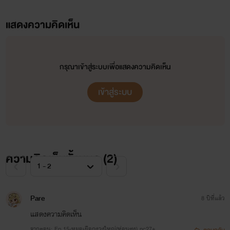
บดบี้เท้าหนัก ๆ กับมือข้างนั้น"โอ๊ย! หนูเจ็บ...”
แสดงความคิดเห็น
เหว(กาม) (ลำดับที่ 2 ในซีรี่ส์ตระกูล 3 ห.)
กรุณาเข้าสู่ระบบเพื่อแสดงความคิดเห็น
เข้าสู่ระบบ
ยักษ์
www.mebmarket.com
เผียะ!“อย่ามาตบหน้าฉัน หล่อนมันก็แค่ของเล่น” พร้อมผลักร่าง
ความคิดเห็นทั้งหมด (
2
)
เล็กให้ล้มลงกับพื้น เดินมาเหยียบมือเล็กข้างที่ตบหน้าตนพร้อม
บดบี้เท้าหนัก ๆ กับมือข้างนั้น"โอ๊ย! หนูเจ็บ...”
Pare
8 ปีที่แล้ว
แสดงความคิดเห็น
จากตอน: Ep.15-หมอเผือกงวงใหญ่(ท่อนซุง) nc27+
ตอบกลับ