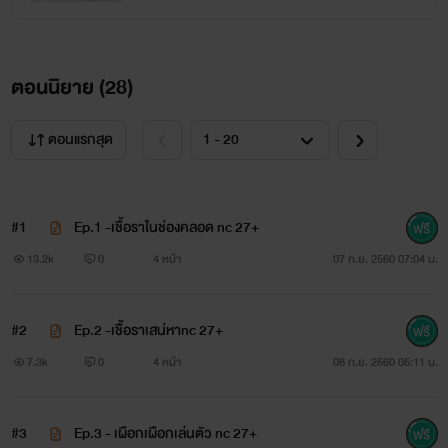
คือคนป่วยที่ไม่ได้ตั้งใจป่วยนามว่าต้องตา มาตรวจภายในเพื่อดู
เชื้อมะเร็งปากมดลูก แต่สิ่งที่ได้กลับไปคือ "เชื้อราในช่องคลอด"
ตอนนิยาย (
28
)
ความบันเทิงจึงเกิดขึ้นระหว่างหมอสูตินรีเวชจอมหื่นกับคนป่วย
แบบไม่ได้ตั้งใจให้ป่วยจึงเกิดขึ้นปล.นิยายเรื่องนี้อาจมีคำหยาบ
ตอนแรกสุด
คลายไม่เหมาะสม แต่เพื่อความสนุกและรสชาติของความเป็น
นิยายเราจึงใส่ลงไปเพื่อความสมบูรณ์แบบค่ะ
#1
Ep.1 -เชื้อราในช่องคลอด nc 27+
13.2k
0
4 หน้า
07 ก.ย. 2560 07:04 น.
รักติดเรท
#2
Ep.2 -เชื้อราเสน่หาnc 27+
ณิการ์
7.3k
0
4 หน้า
08 ก.ย. 2560 05:11 น.
www.mebmarket.com
#3
Ep.3 - เผือกเผือกเล่นตัว nc 27+