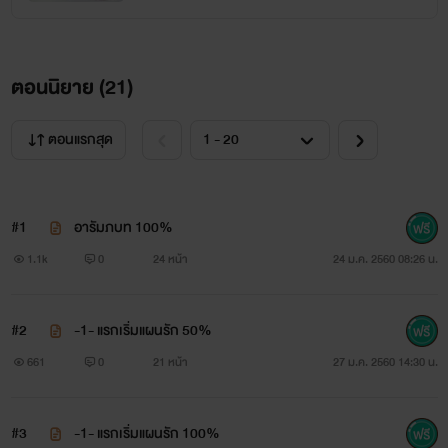
หูไปแล้ว อยากให้เขาต้องรุนแรงก็ไม่บอก เมื่อพูดดีๆ ไม่เข้าใจ
เมื่อรักดีๆ ไม่ชอบ ชอบให้เป็นแบบนี้ได้ เมื่อไม่เห็นค่าความรักที่มี
ตอนนิยาย (
21
)
ให้ก็ไม่สนใจอะไรแล้ว ตอนนี้ขอตักตวงความสุขและสั่งสอนให้
สาสมใจหน่อยเถอะ “ปล่อยนะ กรี๊ดดด ปล่อยณินะพะ...พี่...อื้อ!
ตอนแรกสุด
อือ!” ปากหนาประกบปากเล็กแทบจะทันที เขาไม่อาจทนเสียงเล็ก
แสบแก้วหูของฌาณิการ์ได้อีกแล้ว เรียวลิ้นร้อนจาบจ้วงล่วงลึก
#1
อารัมภบท 100%
เข้าไปในโพรงปากเล็ก สอดแทรกชอนไชไปตามไรฟันอย่างเอาแต่
1.1k
0
24 หน้า
24 ม.ค. 2560 08:26 น.
ใจ “โอ้ย! ” เป็นต้องร้องเมื่อคนตัวเล็กกัดลิ้นเขา จนต้องผละออก
มาจากร่างเล็ก แล้วในจังหวะนั้นเองฌาณิการ์พลิกร่าง
#2
-1- แรกเริ่มแผนรัก 50%
ตะเกียกตะกายหนี แต่ก็ไปไม่พ้นเมื่อมือใหญ่กระชากผมยาวสวย
661
0
21 หน้า
27 ม.ค. 2560 14:30 น.
ของเธอจากทางด้านหลังไว้ “โอ๊ย! ปล่อยนะณิเจ็บ” เอี้ยวหน้ามา
มองคนตัวโตด้วยความโกรธแค้น อยากขยับอยากดิ้นหนีก็ไม่ได้
#3
-1- แรกเริ่มแผนรัก 100%