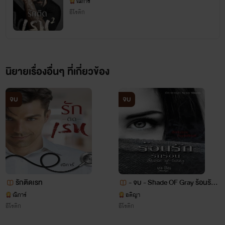
ณิการ์
สวัสดีเราชื่อฌาณิการ์ หงส์อุทัย
อีโรติก
หรือเรียกสั้นๆ ง่ายๆ ณิ ปีนี้เราอายุ 30 ปี
นิยายเรื่องอื่นๆ ที่เกี่ยวข้อง
จบ
จบ
สวัสดีครับผมชื่อนำทัพ ไตรมาทรักษ์
รักติดเรท
- จบ - Shade OF Gray ร้อนรัก
หรือทัพ อายุ 37 ปี ผมโสดลูกเมียไม่มี
รักร้อน (นิยายชุด SEXY Shade)
ณิการ์
อติญา
อีโรติก
อีโรติก