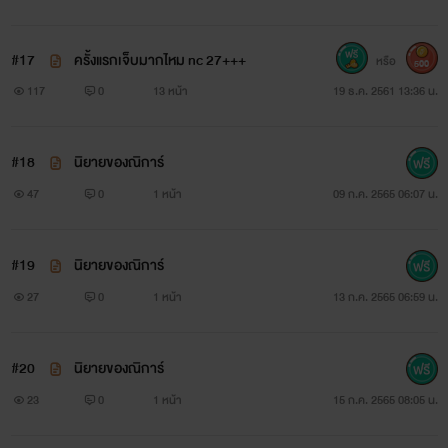
มองคนตัวโตด้วยความโกรธแค้น อยากขยับอยากดิ้นหนีก็ไม่ได้
เมื่อถูกกระชากผมอยู่แบบนี้ มือเล็กยันร่างให้แอ่นไปตามแรงดึง
#17
ครั้งแรกเจ็บมากไหม nc 27+++
หรือ
500
ของบุรุษแข็งแรงจากทางด้านหลัง “ฮึ! ทีอย่างงี้อ้อนวอน เจ็บแค่
117
0
13 หน้า
19 ธ.ค. 2561 13:36 น.
นี้ไม่ถึงตายหรอก” พร้อมกับกระตุกมือตัวเองให้เธอรู้สึกเจ็บหนัง
หัว และมันก็ได้ผล “โอ๊ย! ก็บอกว่าเจ็บไงเว้ย!...” ตะโกนออกมา
#18
นิยายของณิการ์
ด้วยความเจ็บ น้ำตาคลอเบ้า ปากอิ่มกัดปากตัวเองไว้แน่นเมื่อ
47
0
1 หน้า
09 ก.ค. 2565 06:07 น.
ต้องฝืนทนความเจ็บในครั้งนี้ เขาแลบลิ้นออกมาข้างนอกแล้วเอา
มือข้างที่ว่างมาแตะปลายลิ้นตัวเองดู ว่าสิ่งที่ตนสงสัยนั้นเป็นจริง
#19
นิยายของณิการ์
ไหม และมันก็จริงเมื่อสีแดงเปื้อนติดมือเขา “บ้าฉิบ! เลือด....”
27
0
1 หน้า
13 ก.ค. 2565 06:59 น.
“เฮอะ! เลือดชั่วไง” ยิ้มเยาะด้วยความสะใจ เมื่อรู้ว่าตัวเองทำให้เขา
เลือดออกได้ “อย่าลำพองตัวไปเลยน้องณิ อย่าคิดว่าพี่จะดีเหมือน
#20
นิยายของณิการ์
ที่เห็น คนเราทุกคนย่อมมีด้านมืดเสมอ” ว่าแล้วก็คืบคลานขึ้นไป
23
0
1 หน้า
15 ก.ค. 2565 08:05 น.
คร่อมทับร่างเล็กแต่ก็ไม่ยอมปล่อยมือที่ดึงผมออก ส่วนมือที่ว่าง