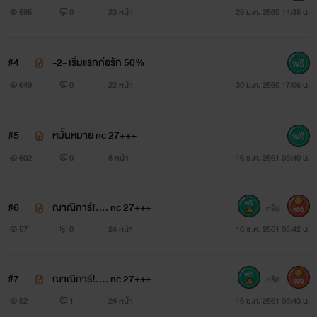
เมื่อถูกกระชากผมอยู่แบบนี้ มือเล็กยันร่างให้แอ่นไปตามแรงดึง
595
0
23 หน้า
29 ม.ค. 2560 14:35 น.
ของบุรุษแข็งแรงจากทางด้านหลัง “ฮึ! ทีอย่างงี้อ้อนวอน เจ็บแค่
นี้ไม่ถึงตายหรอก” พร้อมกับกระตุกมือตัวเองให้เธอรู้สึกเจ็บหนัง
#4
-2- เริ่มแรกก่อรัก 50%
649
0
22 หน้า
30 ม.ค. 2560 17:06 น.
หัว และมันก็ได้ผล “โอ๊ย! ก็บอกว่าเจ็บไงเว้ย!...” ตะโกนออกมา
ด้วยความเจ็บ น้ำตาคลอเบ้า ปากอิ่มกัดปากตัวเองไว้แน่นเมื่อ
#5
หมั้นหมาย nc 27+++
ต้องฝืนทนความเจ็บในครั้งนี้ เขาแลบลิ้นออกมาข้างนอกแล้วเอา
602
0
8 หน้า
16 ธ.ค. 2561 05:40 น.
มือข้างที่ว่างมาแตะปลายลิ้นตัวเองดู ว่าสิ่งที่ตนสงสัยนั้นเป็นจริง
ไหม และมันก็จริงเมื่อสีแดงเปื้อนติดมือเขา “บ้าฉิบ! เลือด....”
#6
ฌาณิการ์!.... nc 27+++
หรือ
800
“เฮอะ! เลือดชั่วไง” ยิ้มเยาะด้วยความสะใจ เมื่อรู้ว่าตัวเองทำให้เขา
57
0
24 หน้า
16 ธ.ค. 2561 05:42 น.
เลือดออกได้ “อย่าลำพองตัวไปเลยน้องณิ อย่าคิดว่าพี่จะดีเหมือน
ที่เห็น คนเราทุกคนย่อมมีด้านมืดเสมอ” ว่าแล้วก็คืบคลานขึ้นไป
#7
ฌาณิการ์!.... nc 27+++
หรือ
800
คร่อมทับร่างเล็กแต่ก็ไม่ยอมปล่อยมือที่ดึงผมออก ส่วนมือที่ว่าง
52
1
24 หน้า
16 ธ.ค. 2561 05:43 น.