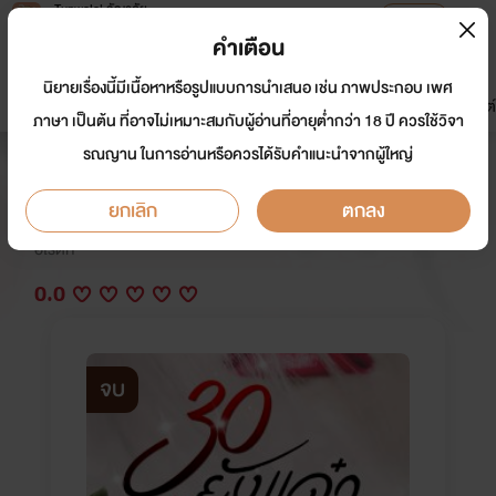
Tunwalai ธัญวลัย
เปิดแอป
เพื่อประสบการณ์ที่ดีกว่าบนมือถือ
คำเตือน
เข้าสู่ระบบ
นิยายเรื่องนี้มีเนื้อหาหรือรูปแบบการนำเสนอ เช่น ภาพประกอบ เพศ
มาใหม่
หน้าแรก
นิยาย
อีบุ๊ก
การ์ตูน
ดรีมแชท
ธัญลิสต์
ภาษา เป็นต้น ที่อาจไม่เหมาะสมกับผู้อ่านที่อายุต่ำกว่า 18 ปี ควรใช้วิจา
รณญาน ในการอ่านหรือควรได้รับคำแนะนำจากผู้ใหญ่
30 ยังแจ๋ว
ยกเลิก
ตกลง
นักเขียน:
ณิการ์
อีโรติก
0.0
จบ