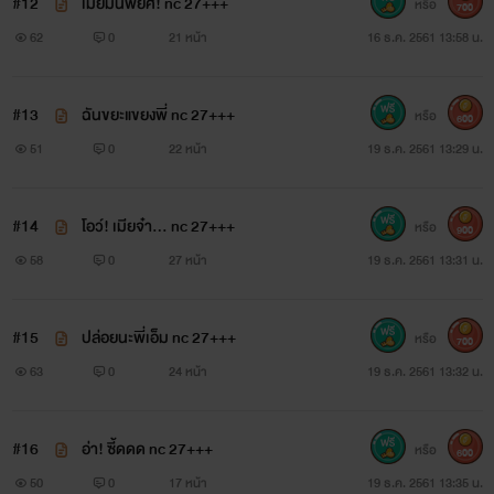
#12
เมียมันพยศ! nc 27+++
หรือ
700
เธอจะดิ้นรนขัดขืน เมื่อตอนนี้ความโกรธของเขามันทะลุควันออก
62
0
21 หน้า
16 ธ.ค. 2561 13:58 น.
หูไปแล้ว อยากให้เขาต้องรุนแรงก็ไม่บอก เมื่อพูดดีๆ ไม่เข้าใจ
เมื่อรักดีๆ ไม่ชอบ ชอบให้เป็นแบบนี้ได้ เมื่อไม่เห็นค่าความรักที่มี
#13
ฉันขยะแขยงพี่ nc 27+++
หรือ
600
ให้ก็ไม่สนใจอะไรแล้ว ตอนนี้ขอตักตวงความสุขและสั่งสอนให้
51
0
22 หน้า
19 ธ.ค. 2561 13:29 น.
สาสมใจหน่อยเถอะ “ปล่อยนะ กรี๊ดดด ปล่อยณินะพะ...พี่...อื้อ!
อือ!” ปากหนาประกบปากเล็กแทบจะทันที เขาไม่อาจทนเสียงเล็ก
#14
โอว์! เมียจ๋า... nc 27+++
หรือ
900
แสบแก้วหูของฌาณิการ์ได้อีกแล้ว เรียวลิ้นร้อนจาบจ้วงล่วงลึก
58
0
27 หน้า
19 ธ.ค. 2561 13:31 น.
เข้าไปในโพรงปากเล็ก สอดแทรกชอนไชไปตามไรฟันอย่างเอาแต่
ใจ “โอ้ย! ” เป็นต้องร้องเมื่อคนตัวเล็กกัดลิ้นเขา จนต้องผละออก
#15
ปล่อยนะพี่เอ็ม nc 27+++
หรือ
700
63
0
24 หน้า
19 ธ.ค. 2561 13:32 น.
มาจากร่างเล็ก แล้วในจังหวะนั้นเองฌาณิการ์พลิกร่าง
ตะเกียกตะกายหนี แต่ก็ไปไม่พ้นเมื่อมือใหญ่กระชากผมยาวสวย
#16
อ่า! ซี้ดดด nc 27+++
หรือ
ของเธอจากทางด้านหลังไว้ “โอ๊ย! ปล่อยนะณิเจ็บ” เอี้ยวหน้ามา
600
50
0
17 หน้า
19 ธ.ค. 2561 13:35 น.