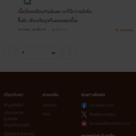
เนื้อเรื่องเหมือนกันเด้ะเลย เราก็นึกว่าจะมีเพิ่ม
ขึ้นอีก เสียเหรียญฟรีเลยนะตอนนี้น่ะ
พนายเอามือกุมขมับ เมื่อหลานสาวทำเองขายหน้าให้อีกแล้ว บท
จากตอน: ฌาณิการ์!.... nc 27+++
ตอบกลับ
จะชอบก็ดันมาชอบอะไรตอนนี้ ถูกใจแทนที่จะเก็บไว้ในใจ มันใช่
กิริยามารยาทที่ดีของผู้หญิงไหมเนี่ย คิดแล้วก็อยากแทรกแผ่นดิน
หนี
เกี่ยวกับเรา
ช่วยเหลือ
ช่องทางติดต่อ
ธัญวลัยคือ?
บทความ
tunwalai.com
นโยบายการ
FAQ
@webtunwalai
คุ้มครอง
สงวนลิขสิทธิ์ตามพระราชบัญญัติลิขสิทธิ์ พ
.ศ. 2537
tunwalai@ookbee.com
ข้อมูลส่วนบุคคล
เงื่อนไขและข้อตกลง
แพลตฟอร์มในเครือ