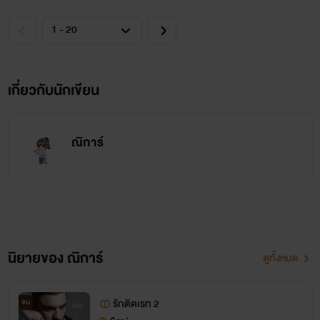
ก็บีบคางเล็กให้เอี้ยวหน้ามาทางตนแล้วจับบังคับให้แหงนเงยขึ้น
มาสบตาคมกล้าของตน เมื่อเห็นดวงตาสวยเต็มไปด้วยน้ำตาปริ่ม
จะล้นออกมาหัวใจแกร่งก็กระตุกวูบไปชั่วขณะ แต่ก็ต้องปรับให้
เกี่ยวกับนักเขียน
กลับมาเป็นสีหน้าเคร่งขรึมเหมือนเดิม ในเวลานี้เขาไม่ควรจะ
ใจอ่อนกับม้าพยศอย่างฌาณิการ์
ณิการ์
นิยายของ ณิการ์
ดูทั้งหมด
รักติดเรท 2
จบ