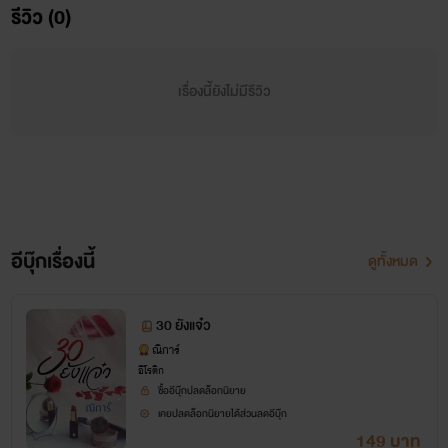
รีวิว (0)
เรื่องนี้ยังไม่มีรีวิว
30 ยังแจ๋ว
อีบุ๊กเรื่องนี้
ดูทั้งหมด
ณิการ์
www.mebmarket.com
30 ยังแจ๋ว
ณิการ์
“จะทำอะไรณิ” “เมื่อเมียมันพยศก็ต้องขี่ให้มันสงบ” แควก!
อีโรติก
ซื้ออีบุ๊กปลดล็อกนิยาย
กระชากชุดแซกสีชมพูอ่อนของจากคอให้ขาดถึงเนินออก ไม่สนว่า
เคยปลดล็อกนิยายได้ส่วนลดอีบุ๊ก
149 บาท
เธอจะดิ้นรนขัดขืน เมื่อตอนนี้ความโกรธของเขามันทะลุควันออก