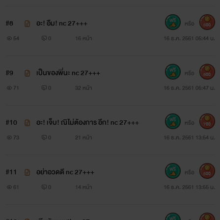
ก็บีบคางเล็กให้เอี้ยวหน้ามาทางตนแล้วจับบังคับให้แหงนเงยขึ้น
มาสบตาคมกล้าของตน เมื่อเห็นดวงตาสวยเต็มไปด้วยน้ำตาปริ่ม
#8
อะ! อืม! nc 27+++
หรือ
500
จะล้นออกมาหัวใจแกร่งก็กระตุกวูบไปชั่วขณะ แต่ก็ต้องปรับให้
54
0
16 หน้า
16 ธ.ค. 2561 05:44 น.
กลับมาเป็นสีหน้าเคร่งขรึมเหมือนเดิม ในเวลานี้เขาไม่ควรจะ
ใจอ่อนกับม้าพยศอย่างฌาณิการ์
#9
เป็นของพี่นะ nc 27+++
หรือ
800
71
0
32 หน้า
16 ธ.ค. 2561 05:47 น.
30 ยังแจ๋ว
#10
อะ! เจ็บ! ณิไม่ต้องการ อึก! nc 27+++
หรือ
700
73
0
21 หน้า
16 ธ.ค. 2561 13:54 น.
ณิการ์
www.mebmarket.com
#11
อย่าอวดดี nc 27+++
หรือ
500
61
0
14 หน้า
16 ธ.ค. 2561 13:55 น.
“จะทำอะไรณิ” “เมื่อเมียมันพยศก็ต้องขี่ให้มันสงบ” แควก!
กระชากชุดแซกสีชมพูอ่อนของจากคอให้ขาดถึงเนินออก ไม่สนว่า