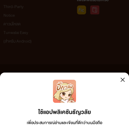
Third-Party
Notice
ฝากผลงานของ "ณิการ์" ด้วยนะคะ
ดาวน์โหลด
สามารถติดตามณิการ์ได้ที่แฟนเพจ "ณิการ์" นะคะ
Tunwalai Easy
(สำหรับ Android)
ข้อความที่ท่านได้อ่านจากเว็บไซต์นี้เกิดจากการเขียนโดยสาธารณชนและเผยแพร่โดยอัตโนมัติ ผู้ดูแล
เว็บไซต์แห่งนี้ไม่ได้เห็นด้วยและไม่ขอรับผิดชอบต่อข้อความใดๆ ทั้งสิ้น ดังนั้นผู้อ่านทุกท่านโปรดใช้
วิจารณญาณในการกลั่นกรองด้วยตนเอง และหากท่านพบข้อความใดๆ ที่ขัดต่อกฎหมายและศีลธรรม
กรุณาแจ้งมาที่ tunwalai@ookbee.com เพื่อทีมงานจะได้ดำเนินการในทันที ทั้งนี้ ทางเว็บไซต์ขอสงวน
ลิขสิทธิ์ตามพระราชบัญญัติลิขสิทธิ์ (ฉบับเพิ่มเติม) พ.ศ.2558
ใช้แอปพลิเคชันธัญวลัย
เพื่อประสบการณ์อ่านและเขียนที่ดีกว่าบนมือถือ