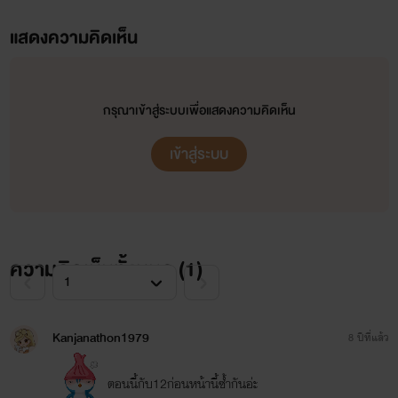
"อร้ายยยยยยยยยยยยยย ความหล่อกระชากคานอิณิ" ฌาณิการ์
แสดงความคิดเห็น
กรีดร้องอกมาด้วยความตื่นเต้นดีใจ เมื่อเห็นหนุ่มหล่อเดินมาทาง
ตน บอกเลยดีต่อใจของเธอมาก มดลูกสั่นระริกด้วยความอยากได้
กรุณาเข้าสู่ระบบเพื่อแสดงความคิดเห็น
อยากโดน อยากได้เขามาครอบครอง
เข้าสู่ระบบ
“สำรวมไว้บ้างหลาน” ผู้เป็นลุงตีขาหลานสาวไว้ ก็ตอนนี้ใครต่อ
ใครต่างมองมาทางหลานสาวตน ก็คำที่กรี๊ดออกมานั้นมันช่างน่า
อายยิ่งนัก
ความคิดเห็นทั้งหมด (
1
)
“ไม่ได้หรอกลุง อายก็อดสิ คนนี้ณิจอง คนอะไรหล่อกระชากตับมา
ออร่ากระจายมาแต่ไกล แบบนี้แหละพ่อของลูกณิ ลุงณิขอไป
ทำความรู้จักกับคนหล่อก่อนนะ” ว่าแล้วก็รีบลุงเดินสาวเท้าไวๆ
Kanjanathon1979
8 ปีที่แล้ว
ด้วยความที่ใส่ส้นสูงทำให้เดินไม่ถนัด จึงตัดสินใจถอดแล้วนำขึ้น
ตอนนี้กับ12ก่อนหน้านี้ซ้ำกันอ่ะ
มาถือเอา เดินเท้าเปล่าไปหาเป้าหมายของตน