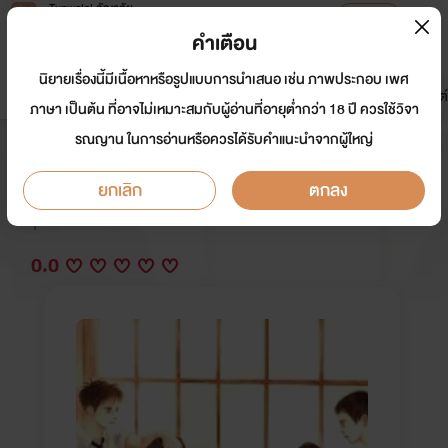
Tunwalai ธัญวลัย
เปิดแอป
เพื่อประสบการณ์ที่ดีกว่าบนมือถือ
คำเตือน
เข้าสู่ระบบ
นิยายเรื่องนี้มีเนื้อหาหรือรูปแบบการนำเสนอ เช่น ภาพประกอบ เพศ
มาใหม่
หน้าแรก
นิยาย
อีบุ๊ก
การ์ตูน
ดรีมแชท
ธัญลิสต์
ภาษา เป็นต้น ที่อาจไม่เหมาะสมกับผู้อ่านที่อายุต่ำกว่า 18 ปี ควรใช้วิจา
รณญาน ในการอ่านหรือควรได้รับคำแนะนำจากผู้ใหญ่
เพื่อนแอบชอบ
ยกเลิก
ตกลง
นักเขียน:
Finmarsha_zaza
Y
0.0