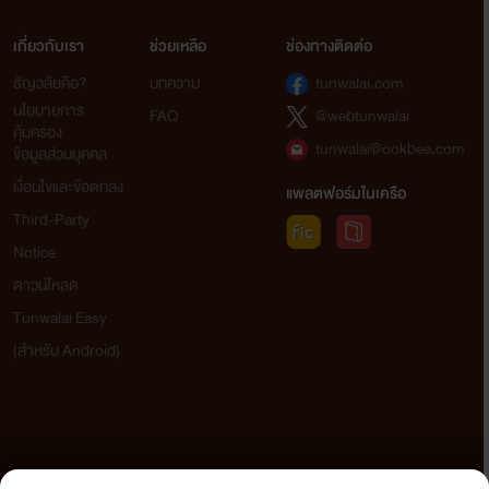
เกี่ยวกับเรา
ช่วยเหลือ
ช่องทางติดต่อ
ธัญวลัยคือ?
บทความ
tunwalai.com
นโยบายการ
FAQ
@webtunwalai
คุ้มครอง
tunwalai@ookbee.com
ข้อมูลส่วนบุคคล
เงื่อนไขและข้อตกลง
แพลตฟอร์มในเครือ
Third-Party
Notice
ดาวน์โหลด
Tunwalai Easy
(สำหรับ Android)
ข้อความที่ท่านได้อ่านจากเว็บไซต์นี้เกิดจากการเขียนโดยสาธารณชนและเผยแพร่โดยอัตโนมัติ ผู้ดูแล