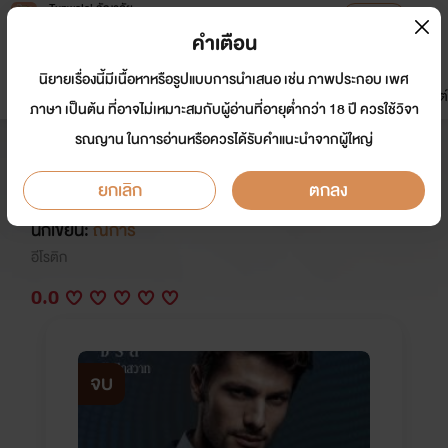
Tunwalai ธัญวลัย
เปิดแอป
เพื่อประสบการณ์ที่ดีกว่าบนมือถือ
คำเตือน
เข้าสู่ระบบ
นิยายเรื่องนี้มีเนื้อหาหรือรูปแบบการนำเสนอ เช่น ภาพประกอบ เพศ
มาใหม่
หน้าแรก
นิยาย
อีบุ๊ก
การ์ตูน
ดรีมแชท
ธัญลิสต์
ภาษา เป็นต้น ที่อาจไม่เหมาะสมกับผู้อ่านที่อายุต่ำกว่า 18 ปี ควรใช้วิจา
รณญาน ในการอ่านหรือควรได้รับคำแนะนำจากผู้ใหญ่
ทอเพ้อ (ลำดับที่ 2 ซีรี่ส์ทอรักปัก
สวาท)
ยกเลิก
ตกลง
นักเขียน:
ณิการ์
อีโรติก
0.0
จบ