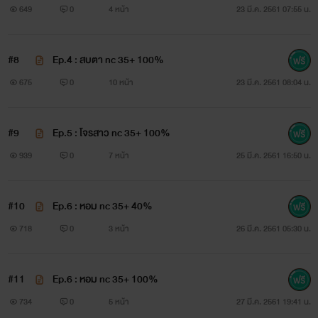
649
0
4 หน้า
23 มี.ค. 2561 07:55 น.
“ไม่ค่ะ อาเมาะไม่พาเขาไปลำบาก แต่อาเมาะไม่รู้จักคุณ และก็ไม่รู้
ด้วยว่าที่คุณพูดมันเป็นเรื่องจริงหรือเรื่องโกหก”
#8
Ep.4 : สบตา nc 35+ 100%
675
0
10 หน้า
23 มี.ค. 2561 08:04 น.
สาวเจ้าโต้ตอบเสียงสั่นกลัว แววตาของมัจจุราชกำลังจ้องมาทาง
เธออย่างเอาเรื่อง มือใหญ่บีบกดไหล่มนของเธอจนเจ็บแต่เธอก็
#9
Ep.5 : โจรสาว nc 35+ 100%
ไม่ปริปากร้องออกมาให้เขาได้ยิน ทำได้แต่ฝืนทนความเจ็บไว้ข้าง
939
0
7 หน้า
25 มี.ค. 2561 16:50 น.
ใน
.........
#10
Ep.6 : หอม nc 35+ 40%
718
0
3 หน้า
26 มี.ค. 2561 05:30 น.
"เพ้อภพ" พ่อเลี้ยงเมืองเหนือ กับเด็กดอยอย่าง "อาเมาะ" หรือ
กล้วย ผู้กำพร้าครอบครัวและความรัก แล้วพ่อเลี้ยงหนุ่มจะมอบ
#11
Ep.6 : หอม nc 35+ 100%
ความรักให้สาวน้อยผู้อาภัพได้หรือไม่?.......
734
0
5 หน้า
27 มี.ค. 2561 19:41 น.