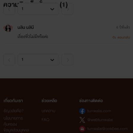
ความคิดเห็นทั้งหมด (
1
)
นลิน นลินี
6 ปีที่แล้ว
เรื่องที่3ไม่มีหรือค่ะ
ตอบกลับ
เกี่ยวกับเรา
ช่วยเหลือ
ช่องทางติดต่อ
ธัญวลัยคือ?
บทความ
tunwalai.com
นโยบายการ
FAQ
@webtunwalai
คุ้มครอง
tunwalai@ookbee.com
ข้อมูลส่วนบุคคล