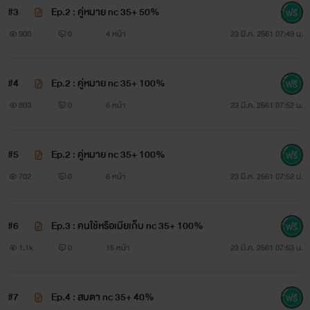
#3
Ep.2 : คู่หมาย nc 35+ 50%
เธอจะมีปัญญาเลี้ยงลูกของฉันเหรอ เธอจะทำอะไรกิน จะพาลูกไป
900
0
4 หน้า
23 มี.ค. 2561 07:49 น.
ขุดเผือกขุดมันขายบนดอยน่ะเหรอ” ตอนนี้พ่อเลี้ยงหนุ่มเริ่ม
ควบคุมอารมณ์ตัวเองไม่ได้เสียแล้ว กรามหนาขบเม้มแน่น
#4
Ep.2 : คู่หมาย nc 35+ 100%
“พี่เพ้อ หวันว่า...”
803
0
6 หน้า
23 มี.ค. 2561 07:52 น.
“ไม่หวัน มันเรื่องของพี่กับเมีย หวันกลับบ้านไปเถอะ พี่จัดการกับ
#5
Ep.2 : คู่หมาย nc 35+ 100%
กล้วยเอง” สั่งเสียงเข้ม “หมอด้วยครับ เรื่องนี้ผมจะจัดการเอง ผม
702
0
6 หน้า
23 มี.ค. 2561 07:52 น.
จะพาเมียกลับบ้านวันนี้”
ดาหวันกับคุณหมอวัยกลางคนออกจากห้องผู้ป่วยไปตามคำสั่ง
#6
Ep.3 : คนใช้หรือเมียเก็บ nc 35+ 100%
ของพ่อเลี้ยงหนุ่มอารมณ์ร้อน เมื่อเหลือกันเพียงลำพังเขาจึง
1.1k
0
15 หน้า
23 มี.ค. 2561 07:53 น.
กระชากเสียงใส่อาเมาะ
#7
Ep.4 : สบตา nc 35+ 40%
“เธอบ้ารึไง! คิดจะเอาลูกฉันไปลำบากเหรอกล้วย”