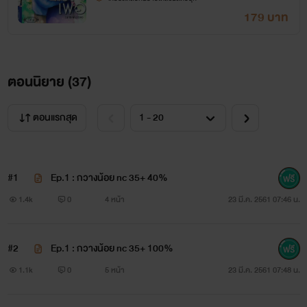
“เมียผมเป็นชาวเขาชาวดอย ตัวน้อย ๆ หน้าตาขาว ๆ....”
179 บาท
.......................
“อาเมาะจะกลับดอยค่ะ ไม่กลับไปกับพวกคุณ” เธอตอบแทรกขึ้น
ตอนนิยาย (
37
)
ทำให้ดาหวันกับเพ้อภพหันมามองเธอเป็นตาเดียว
ตอนแรกสุด
“ไม่ได้! กล้วยต้องกลับกับฉัน เธอกำลังท้องลูกของฉันอยู่” พ่อ
เลี้ยงหนุ่มค้าน ไม่ยอมเป็นอันขาด จนลืมไปเลยว่าดาหวันก็อยู่ใน
#1
Ep.1 : กวางน้อย nc 35+ 40%
นี้ด้วย ด้านดาหวันถึงกับนิ่ง พูดไม่ออกเมื่อได้รู้เรื่องที่ไม่คาดคิด
1.4k
0
4 หน้า
23 มี.ค. 2561 07:46 น.
“ไม่ค่ะ! อาเมาะจะกลับไปอยู่บนดอย อาเมาะไม่ไปไหนกับพวกคุณ
ทั้งนั้น ลูกอาเมาะเลี้ยงเองได้” เธอยังคงยืนยันคำเดิม
#2
Ep.1 : กวางน้อย nc 35+ 100%
1.1k
0
5 หน้า
23 มี.ค. 2561 07:48 น.
“ไม่ได้! ลูกต้องเป็นของฉัน และเธอด้วย เธอเป็นเมียฉันนะกล้วย
เธอเป็นเมียฉัน เราต้องพาลูกมาฝากท้องและตรวจโดยละเอียด