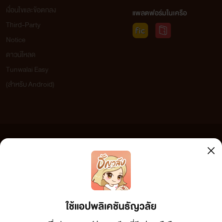
เงื่อนไขและข้อตกลง
แพลตฟอร์มในเครือ
Third-Party
Notice
ดาวน์โหลด
Tunwalai Easy
(สำหรับ Android)
ข้อความที่ท่านได้อ่านจากเว็บไซต์นี้เกิดจากการเขียนโดยสาธารณชนและเผยแพร่โดยอัตโนมัติ ผู้ดูแล
เว็บไซต์แห่งนี้ไม่ได้เห็นด้วยและไม่ขอรับผิดชอบต่อข้อความใดๆ ทั้งสิ้น ดังนั้นผู้อ่านทุกท่านโปรดใช้
วิจารณญาณในการกลั่นกรองด้วยตนเอง และหากท่านพบข้อความใดๆ ที่ขัดต่อกฎหมายและศีลธรรม
กรุณาแจ้งมาที่ tunwalai@ookbee.com เพื่อทีมงานจะได้ดำเนินการในทันที ทั้งนี้ ทางเว็บไซต์ขอสงวน
ลิขสิทธิ์ตามพระราชบัญญัติลิขสิทธิ์ (ฉบับเพิ่มเติม) พ.ศ.2558
ใช้แอปพลิเคชันธัญวลัย