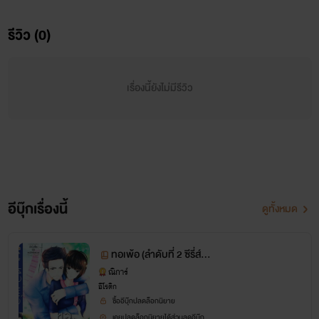
รีวิว (0)
เรื่องนี้ยังไม่มีรีวิว
ทอเพ้อ (ลำดับที่ 2 ในซีรี่ส์ทอรักปักสวาท)
ยักษ์
www.mebmarket.com
อีบุ๊กเรื่องนี้
ดูทั้งหมด
“เมียผมเป็นชาวเขาชาวดอย ตัวน้อย ๆ หน้าตาขาว ๆ....”
ทอเพ้อ (ลำดับที่ 2 ซีรี่ส์ทอ
รักปักสวาท)
ณิการ์
อีโรติก
ซื้ออีบุ๊กปลดล็อกนิยาย
เคยปลดล็อกนิยายได้ส่วนลดอีบุ๊ก