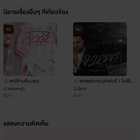
นิยายเรื่องอื่นๆ ที่เกี่ยวข้อง
จบ
จบ
สามีข้ามคืน (จบ)
สวรรค์(กาม) (ลำดับที่ 1 ในซีรี่ส์
ตระกูล 3 ห.)
ละอองหญ้า
ณิการ์
อีโรติก
อีโรติก
แสดงความคิดเห็น