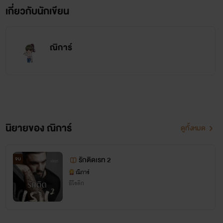
เกี่ยวกับนักเขียน
ณิการ์
นิยายของ ณิการ์
ดูทั้งหมด
รักติดเรท 2
จบ
ณิการ์
อีโรติก