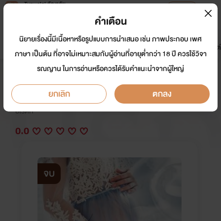
Tunwalai ธัญวลัย
เปิดแอป
เพื่อประสบการณ์ที่ดีกว่าบนมือถือ
คำเตือน
เข้าสู่ระบบ
นิยายเรื่องนี้มีเนื้อหาหรือรูปแบบการนำเสนอ เช่น ภาพประกอบ เพศ
มาใหม่
หน้าแรก
นิยาย
อีบุ๊ก
การ์ตูน
ดรีมแชท
ธัญลิสต์
ภาษา เป็นต้น ที่อาจไม่เหมาะสมกับผู้อ่านที่อายุต่ำกว่า 18 ปี ควรใช้วิจา
รณญาน ในการอ่านหรือควรได้รับคำแนะนำจากผู้ใหญ่
อุ้มรักหมอเถื่อน nc 35+++
ยกเลิก
ตกลง
นักเขียน:
ณิการ์
อีโรติก
0.0
จบ