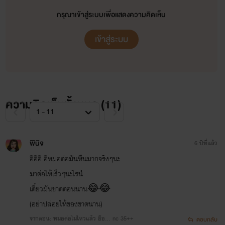
กรุณาเข้าสู่ระบบเพื่อแสดงความคิดเห็น
เข้าสู่ระบบ
ความคิดเห็นทั้งหมด (
11
)
พินิจ
6 ปีที่แล้ว
อิอิอิ อีหมอต่อมันหืนมากจริงๆนะ
มาต่อให้เร็วๆนะไรน์
เดี๋ยวมันขาดตอนนาน😂😂
(อย่าปล่อยให้ของขาดนาน)
จากตอน: หมอต่อไม่ไหวแล้ว อือ... nc 35++
ตอบกลับ