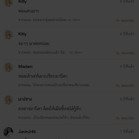
Kitty
6 ปีที่แล้ว
พ่อแสบมาก
จากตอน: พ่ออยากอุ้มหลานไอ้ต่อ nc 35++
ตอบกลับ
Kitty
6 ปีที่แล้ว
รอๆๆ​ มาต่อหน่อย
จากตอน: หมอต่อไม่ไหวแล้ว อือ... nc 35++
ตอบกลับ
Madam
6 ปีที่แล้ว
หมอเจ้าเล่ห์​เอาเปรียบมานิดา
จากตอน: ไร้จรรยาบรรณกับมานิดาคนเดียวแหละครั
ตอบกลับ
บ (หมอต่อหื่น) nc 35++
มะปราง
6 ปีที่แล้ว
สงสารมานิดา ต้องให้เมียทิ้งจะได้รู้สึก
จากตอน: เป็นเมียหมอต่ออะไรก็ดีๆ ท้องแล้วก็รับผิด
ตอบกลับ
ชอบ nc 35++
Janin246
7 ปีที่แล้ว