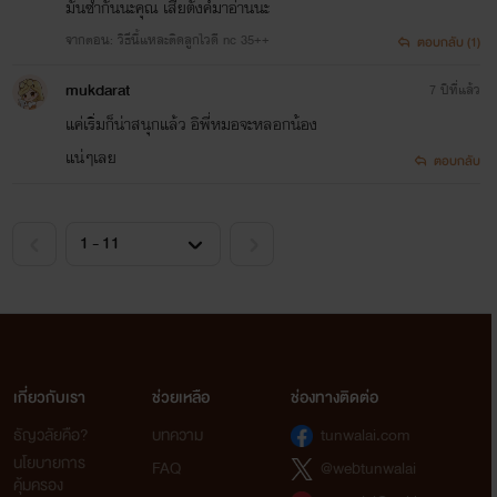
มันซ้ำกันนะคุณ เสียตังค์มาอ่านนะ
จากตอน: วิธีนี้แหละติดลูกไวดี nc 35++
ตอบกลับ (1)
mukdarat
7 ปีที่แล้ว
แค่เริ่มก็น่าสนุกแล้ว อิพี่หมอจะหลอกน้อง
แน่ๆเลย
ตอบกลับ
เกี่ยวกับเรา
ช่วยเหลือ
ช่องทางติดต่อ
ธัญวลัยคือ?
บทความ
tunwalai.com
นโยบายการ
FAQ
@webtunwalai
คุ้มครอง