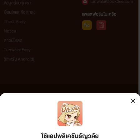
tunwalai@ookbee.com
ข้อมูลส่วนบุคคล
เงื่อนไขและข้อตกลง
แพลตฟอร์มในเครือ
Third-Party
Notice
ดาวน์โหลด
Tunwalai Easy
(สำหรับ Android)
ข้อความที่ท่านได้อ่านจากเว็บไซต์นี้เกิดจากการเขียนโดยสาธารณชนและเผยแพร่โดยอัตโนมัติ ผู้ดูแล
เว็บไซต์แห่งนี้ไม่ได้เห็นด้วยและไม่ขอรับผิดชอบต่อข้อความใดๆ ทั้งสิ้น ดังนั้นผู้อ่านทุกท่านโปรดใช้
วิจารณญาณในการกลั่นกรองด้วยตนเอง และหากท่านพบข้อความใดๆ ที่ขัดต่อกฎหมายและศีลธรรม
กรุณาแจ้งมาที่ tunwalai@ookbee.com เพื่อทีมงานจะได้ดำเนินการในทันที ทั้งนี้ ทางเว็บไซต์ขอสงวน
ลิขสิทธิ์ตามพระราชบัญญัติลิขสิทธิ์ (ฉบับเพิ่มเติม) พ.ศ.2558
ใช้แอปพลิเคชันธัญวลัย