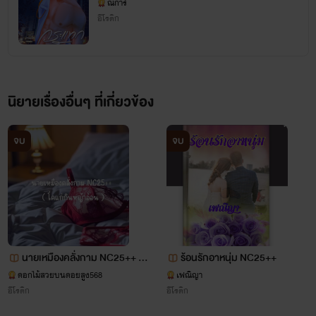
ณิการ์
อีโรติก
นิยายเรื่องอื่นๆ ที่เกี่ยวข้อง
จบ
จบ
นายเหมืองคลั่งกาม NC25++ ( โ
ร้อนรักอาหนุ่ม NC25++
คแก่กินหญ้าอ่อน )
ดอกไม้สวยบนดอยสูง568
เฟณิญา
อีโรติก
อีโรติก