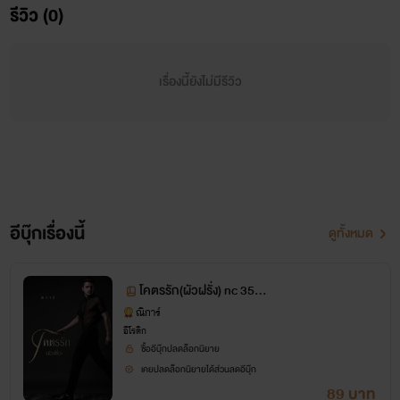
รีวิว (0)
เรื่องนี้ยังไม่มีรีวิว
อีบุ๊กเรื่องนี้
ดูทั้งหมด
โคตรรัก(ผัวฝรั่ง) nc 35++
“แต่งงานกันนะครับ” น้ำเสียงจริงจังหนักแน่นเปล่งออกมาจาก
+
ณิการ์
ปากของหนุ่มตาน้ำข้าว เขาแหงนเงยหน้าขึ้นมองหน้าเหริ่งอย่าง
อีโรติก
ซื้ออีบุ๊กปลดล็อกนิยาย
รอคำตอบ
เคยปลดล็อกนิยายได้ส่วนลดอีบุ๊ก
89 บาท