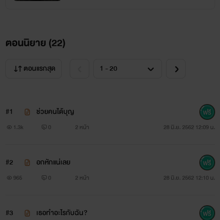
"แต่งเลย แต่งเลย แต่งเลย แต่งเลย"
เหริ่งยังไม่ทันได้ตอบคำงานที่ขึ้นทุเรียนและแบกทุเรียนต่างพากัน
ตอนนิยาย (
22
)
หยุดเชียร์ จอร์จกับมาร์คเองก็วางเข่งทุเรียนลงแล้วร้องเชียร์ตาม
คนงาน ทั้ง ๆ ที่ไม่รู้เรื่องว่าเขาพูดอะไรกัน แต่ยกมือส่งเสียงร้อง
ตอนแรกสุด
ไปกับเขา
“ไม่รักกันจะแต่งงานกันได้ยังไง ถ้าเพียงเพราะจะรับผิดชอบ ไม่
#1
ช่วยคนได้บุญ
ต้องหรอก” เธอดึงชักมือเล็กของตนออกจากมือใหญ่ แต่ก็ถูกคว้า
1.3k
0
2 หน้า
28 มิ.ย. 2562 12:09 น.
ดึงกลับมา
#2
อกหักแน่เลย
“รักสิ ไม่รักจะขอแต่งงานทำไม แต่งงานกันนะ เตี้ยน้อย”
965
0
2 หน้า
28 มิ.ย. 2562 12:10 น.
“ถามรึยังว่ารัก ถึงได้ขอแต่งงาน” เธอม้วนบิดตัวไปมาด้วยความ
เขินอาย แก้มนวลทั้งสองข้างซับสีแดงระเรื่อขึ้นมาอย่างเห็นได้ชัด
#3
เธอทำอะไรกับฉัน?