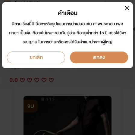
Tunwalai ธัญวลัย
เปิดแอป
เพื่อประสบการณ์ที่ดีกว่าบนมือถือ
คำเตือน
เข้าสู่ระบบ
นิยายเรื่องนี้มีเนื้อหาหรือรูปแบบการนำเสนอ เช่น ภาพประกอบ เพศ
มาใหม่
หน้าแรก
นิยาย
อีบุ๊ก
การ์ตูน
ดรีมแชท
ธัญลิสต์
ภาษา เป็นต้น ที่อาจไม่เหมาะสมกับผู้อ่านที่อายุต่ำกว่า 18 ปี ควรใช้วิจา
รณญาน ในการอ่านหรือควรได้รับคำแนะนำจากผู้ใหญ่
โคตรรัก(ผัวฝรั่ง) nc 35+++
ยกเลิก
ตกลง
นักเขียน:
ณิการ์
อีโรติก
0.0
จบ