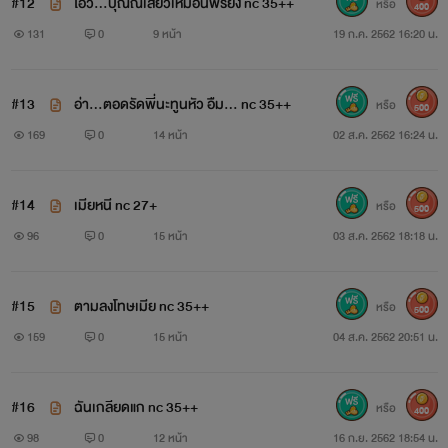
#12
โอว์...ปุณณ์เสียวเหมือนพี่รึยัง nc 35++
หรือ
400
ถูกมือของเขาบีบล็อกไว้ เหี้ยมยิ่งเดือดเมื่อปากน้อยไม่ยอมเปิดรับ
131
0
9 หน้า
19 ก.ค. 2562 16:20 น.
เขาจึงขบเม้มริมฝีปากของปุณณ์เพื่อให้เธอเปิดปากต้อนรับแล้ว
ก็ได้ผล เมื่อปากน้อยเปิดรับเขาก็ฉวยโอกาสสอดแทรกเรียวลิ้น
#13
อ่า...ตอดรัดพี่นะทูนหัว อืม... nc 35++
หรือ
500
สากจาบจ้วงล้วงลึกเกี่ยวเรียวลิ้นร้อนที่กำลังถอยหนีลิ้นสากของ
169
0
14 หน้า
02 ส.ค. 2562 16:24 น.
ตนเอง
#14
เมียหนี nc 27+
หรือ
“อือ...อ่า”
500
96
0
15 หน้า
03 ส.ค. 2562 18:18 น.
เสียงครางอู้อี้ดังลอดออกมาปนเสียงสะอื้นไห้ของปุณณ์พร้อมกับ
น้ำตาไหลอาบสองแก้มนวล มือใหญ่ที่กำข้อมือเล็กรวบตรึงไว้
#15
ตามลงโทษเมีย nc 35++
หรือ
500
เหนือหัวก็ปล่อยผละออกมากดไหล่มนให้อยู่นิ่งแล้วปากหนาก็ทำ
159
0
15 หน้า
04 ส.ค. 2562 20:51 น.
หน้าที่บดจูบเร่าร้อนเอาแต่ใจตัวเองโดยไม่สนใจว่าปุณณ์จะร้องไห้
สะอื้นแค่ไหนตอนนี้
#16
ฉันเกลียดแก nc 35++
หรือ
400
98
0
12 หน้า
16 ก.ย. 2562 18:54 น.