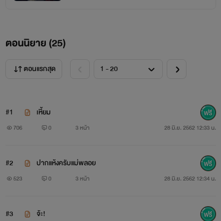
เขากำข้อมือเล็กของเธอกดไว้แล้วอีกมือก็บีบคางมนเชยคางเล็ก
ขึ้นให้สบดวงตาสีเหล็กของตน
ตอนนิยาย (
25
)
อือ
ตอนแรกสุด
ปุณณ์ดิ้นรนไปมาเมื่อถูกบีบคางแรงและถูกกำข้อมือแน่น หล่อน
เจ็บแต่พูดไม่ได้จนเขาต้องคลายแรงบีบคางของหล่อนแล้วเอ่ย
ถามเสียงเหี้ยมอีกครั้ง
#1
เหี้ยม
706
0
3 หน้า
28 มิ.ย. 2562 12:33 น.
“เสียตัวให้มันรึยัง”
“ละ...แล้วยุ่งไรด้วย”
#2
ปากแห้งครับแม่พลอย
523
0
3 หน้า
28 มิ.ย. 2562 12:34 น.
คำตอบของปุณณ์ยิ่งไปกระตุ้นความโกรธของเหี้ยม ตอนนี้อารมณ์
ของเขาคุกรุ่นอยู่ในทรวง ใบหน้ารกเคราเกร็งแน่นจนสันกรามปูด
#3
จ้ะ!
โปนขึ้นเด่นชัด แล้วเสียงกัดฟันก็ดังออกมาให้ได้ยิน