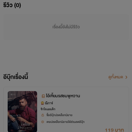
รีวิว (0)
เรื่องนี้ยังไม่มีรีวิว
อีบุ๊กเรื่องนี้
ดูทั้งหมด
ไอ้เหี้ยมรสชมพูหวาน
ณิการ์
รักโรแมนติก
“เสียตัวให้มันรึยัง” กัดฟันถามคนใต้ร่างแล้วจับร่างเล็กพลิกตัวขึ้น
ซื้ออีบุ๊กปลดล็อกนิยาย
เคยปลดล็อกนิยายได้ส่วนลดอีบุ๊ก
นอนหงายแล้วรวบมือเล็กทั้งสองไปตรึงไว้เหนือหัว มือใหญ่ของ
119 บาท