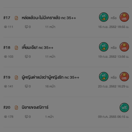
“อ่า...ทำเป็นจูบไม่เป็น อย่าไร้เดียงสาหน่อยเลย แต่งตัวอ่อยมัน
ในกล้องยังทำมาแล้ว แค่พี่จูบนิดจูบหน่อยทำเป็นร้องไห้สะอื้น
#17
หล่อแล้วนะไม่มีเคราแล้ว nc 35++
หรือ
400
อ่อนว่ะ”
111
0
11 หน้า
16 ก.ย. 2562 18:55 น.
ถอนจูบถ่อยของตนออกมาแล้วพูดจาเยาะเย้ยถากถางดูถูกสาว
#18
เหี้ยมเอ๊ย! nc 35++
เจ้า
หรือ
400
103
0
11 หน้า
19 ก.ย. 2562 13:56 น.
ถุย!
#19
ผู้หญิงด่าแปลว่าผู้หญิงรัก nc 35++
ปุณณ์ถุยน้ำลายใส่หน้าของคนเลวทันทีเมื่อถูกดูถูก
หรือ
500
141
0
16 หน้า
23 ก.ย. 2562 16:29 น.
“แม่งอยากนอนซดน้ำข้าวต้มก็ไม่บอก...แควก!”
ยกมือขึ้นเช็ดคราบน้ำลายเปื้อนหน้าตัวเองออกพร้อมกระชากชุด
#20
นิยายของณิการ์
178
0
1 หน้า
09 ก.ค. 2565 06:15 น.
นอนซีทรูสีเนื้อของปุณณ์ขาดผ่าครึ่งทันที