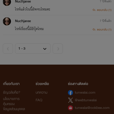
Nuchjaree
7 ปีที่แล้ว
ไรท์แล้วในนี้อัพจบไหมคะ
ตอบกลับ (1)
Nuchjaree
7 ปีที่แล้ว
ไรท์เรื่องนี้มีอีบุ๊คไหม
ตอบกลับ (1)
เกี่ยวกับเรา
ช่วยเหลือ
ช่องทางติดต่อ
ธัญวลัยคือ?
บทความ
tunwalai.com
นโยบายการ
FAQ
@webtunwalai
คุ้มครอง
tunwalai@ookbee.com
ข้อมูลส่วนบุคคล