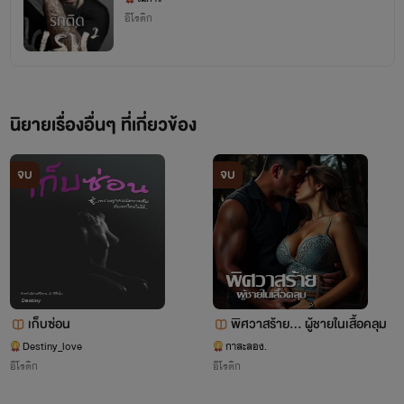
อีโรติก
นิยายเรื่องอื่นๆ ที่เกี่ยวข้อง
จบ
จบ
เก็บซ่อน
พิศวาสร้าย... ผู้ชายในเสื้อคลุม
Destiny_love
กาสะลอง.
อีโรติก
อีโรติก