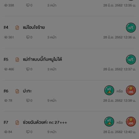
338
0
3 หน้า
28 มิ.ย. 2562 12:35 น.
กรอด!
#4
แม่โอบใจร้าย
ให้ตายเถอะ เมื่อกี้เธอคุยกับผู้ชายเปิดกล้องโดยไม่ใส่ชั้นใน ช่วง
361
0
3 หน้า
28 มิ.ย. 2562 12:36 น.
ล่างเขาโอเค แต่ตอนนี้ท่อนบนของหล่อนก็ไม่มียกทรงปกปิด
แถมชุดนอนก็เป็นสายเดี่ยว แล้วเมื่อกี้ไอ้ผู้ชายในกล้องนั้นก็เห็น
#5
แม่ทำแบบนี้กับหนูไม่ได้
ไปหมดแล้วสิ
466
0
3 หน้า
28 มิ.ย. 2562 12:37 น.
“แม่งเอ๊ย!” สบถหยาบออกมาด้วยความเกรี้ยวกราดเมื่อคิดว่า
ผู้ชายคนเมื่อกี้เห็นเต้าทั้งสองของปุณณ์ ทั้งๆ ที่ปุณณ์เอาหมอน
#6
ปะทะ
หรือ
300
ปิดหน้าอกไว้ตอนคุย แต่เขาไม่เห็นเลยคิดว่าปุณณ์คุยในสภาพ
78
0
9 หน้า
28 มิ.ย. 2562 12:38 น.
ยั่วยวนเหมือนที่ยั่วยวนเขาตอนนี้
#7
ช่วยฉันด้วยค่ะ nc 27+++
หรือ
400
อือ!
84
0
9 หน้า
28 มิ.ย. 2562 12:40 น.