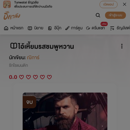
Tunwalai ธัญวลัย
เปิดแอป
เพื่อประสบการณ์ที่ดีกว่าบนมือถือ
เข้าสู่ระบบ
มาใหม่
หน้าแรก
นิยาย
อีบุ๊ก
การ์ตูน
ดรีมแชท
ธัญลิสต์
ไอ้เหี้ยมรสชมพูหวาน
นักเขียน:
ณิการ์
รักโรแมนติก
0.0
จบ