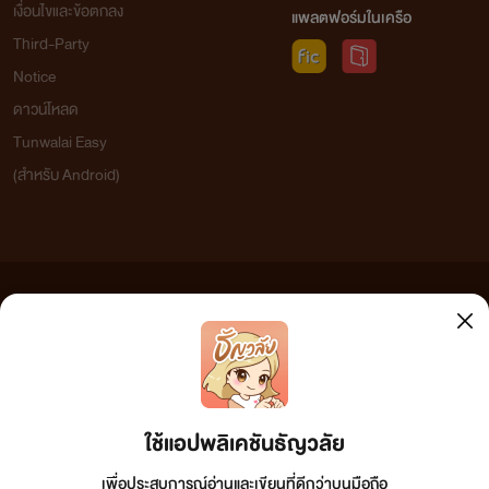
เงื่อนไขและข้อตกลง
แพลตฟอร์มในเครือ
Third-Party
Notice
ดาวน์โหลด
Tunwalai Easy
(สำหรับ Android)
ข้อความที่ท่านได้อ่านจากเว็บไซต์นี้เกิดจากการเขียนโดยสาธารณชนและเผยแพร่โดยอัตโนมัติ ผู้ดูแล
เว็บไซต์แห่งนี้ไม่ได้เห็นด้วยและไม่ขอรับผิดชอบต่อข้อความใดๆ ทั้งสิ้น ดังนั้นผู้อ่านทุกท่านโปรดใช้
วิจารณญาณในการกลั่นกรองด้วยตนเอง และหากท่านพบข้อความใดๆ ที่ขัดต่อกฎหมายและศีลธรรม
กรุณาแจ้งมาที่ tunwalai@ookbee.com เพื่อทีมงานจะได้ดำเนินการในทันที ทั้งนี้ ทางเว็บไซต์ขอสงวน
ลิขสิทธิ์ตามพระราชบัญญัติลิขสิทธิ์ (ฉบับเพิ่มเติม) พ.ศ.2558
ใช้แอปพลิเคชันธัญวลัย
เพื่อประสบการณ์อ่านและเขียนที่ดีกว่าบนมือถือ