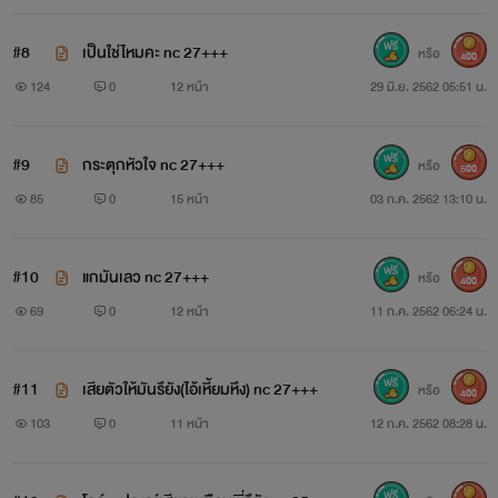
ปุณณ์พูดอะไรไม่ออกเมื่อมือใหญ่นั้นเพิ่มแรงบีบคางของเธอแรง
ขึ้นอีกครั้ง ใบหน้าสวยบิดเบี้ยวด้วยความเจ็บ และดวงตาคู่งามก็
#8
เป็นใช่ไหมคะ nc 27+++
หรือ
400
124
0
12 หน้า
29 มิ.ย. 2562 05:51 น.
อาบล้นไปด้วยน้ำใสๆ
“พี่จะค้นหาคำตอบด้วยตัวพี่เอง ยั่วมันขนาดนี้หิวมากนักใช่
#9
กระตุกหัวใจ nc 27+++
หรือ
500
ไหม...ได้ เดี๋ยวไอ้เหี้ยมคนนี้จัดให้สาสมใจเลย”
85
0
15 หน้า
03 ก.ค. 2562 13:10 น.
ปุณณ์ส่ายหน้าแรงๆ ไปมาด้วยความหวาดกลัวและไม่เข้าใจในคำ
#10
แกมันเลว nc 27+++
หรือ
พูดของเขา เขาหมายถึงอะไร แล้วมีสิทธิ์อะไรมาทำกับเธอแบบนี้
400
69
0
12 หน้า
11 ก.ค. 2562 06:24 น.
“อะ...อื้อ”
#11
เสียตัวให้มันรึยัง(ไอ้เหี้ยมหึง) nc 27+++
หรือ
มือใหญ่บีบคางเล็กเชิดขึ้นรับริมฝีปากหนาของตน ความดิบเถื่อน
400
103
0
11 หน้า
12 ก.ค. 2562 08:28 น.
ความหยาบโลนไม่มีความอ่อนโยนของเหี้ยมกระแทกประกบปาก
น้อยของเธอ สาวเจ้าได้แต่เบือนหน้าดิ้นรนหนี แต่ก็พ่ายแพ้เมื่อ