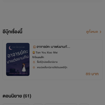
อีบุ๊กเรื่องนี้
ดูทั้งหมด
อาจารย์คะ มาแต่งงานกัน!
(จบแล้ว)
Tian You Xiao Mei
รักโรแมนติก
ซื้ออีบุ๊กปลดล็อกนิยาย
เคยปลดล็อกนิยายได้ส่วนลดอีบุ๊ก
89 บาท
ตอนนิยาย (
61
)