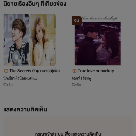
นิยายเรื่องอื่นๆ ที่เกี่ยวข้อง
จบ
The Secrets รัก(อาจารย์)ต้องห้
True love or backup
าม
นักเขียนตัวน้อย/Littlez
ดอกท้อสีชมพู
อีโรติก
อีโรติก
แสดงความคิดเห็น
กรุณาเข้าสู่ระบบเพื่อแสดงความคิดเห็น