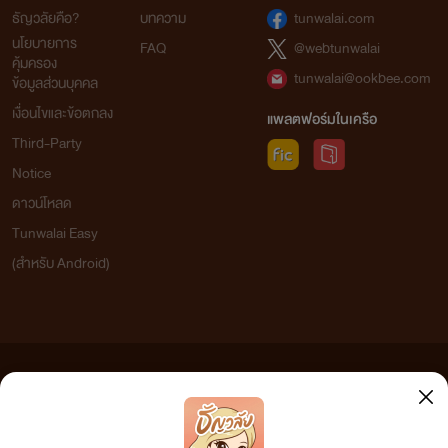
ธัญวลัยคือ?
บทความ
tunwalai.com
นโยบายการ
FAQ
@webtunwalai
คุ้มครอง
tunwalai@ookbee.com
ข้อมูลส่วนบุคคล
เงื่อนไขและข้อตกลง
แพลตฟอร์มในเครือ
Third-Party
Notice
ดาวน์โหลด
Tunwalai Easy
(สำหรับ Android)
ข้อความที่ท่านได้อ่านจากเว็บไซต์นี้เกิดจากการเขียนโดยสาธารณชนและเผยแพร่โดยอัตโนมัติ ผู้ดูแล
เว็บไซต์แห่งนี้ไม่ได้เห็นด้วยและไม่ขอรับผิดชอบต่อข้อความใดๆ ทั้งสิ้น ดังนั้นผู้อ่านทุกท่านโปรดใช้
วิจารณญาณในการกลั่นกรองด้วยตนเอง และหากท่านพบข้อความใดๆ ที่ขัดต่อกฎหมายและศีลธรรม