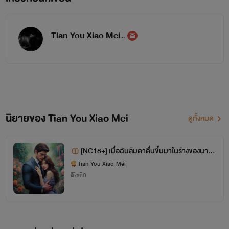
Tian You Xiao Mei
นิยายของ Tian You Xiao Mei
ดูทั้งหมด
[NC18+] เมื่อฉันลืมตาตื่นขึ้นมาในร่างของนางร้
าย
Tian You Xiao Mei
อีโรติก