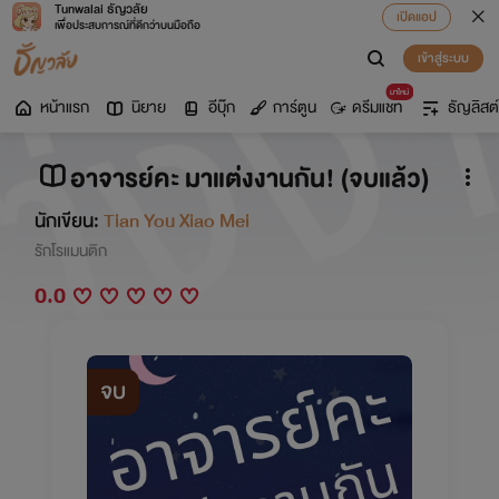
Tunwalai ธัญวลัย
เปิดแอป
เพื่อประสบการณ์ที่ดีกว่าบนมือถือ
เข้าสู่ระบบ
มาใหม่
หน้าแรก
นิยาย
อีบุ๊ก
การ์ตูน
ดรีมแชท
ธัญลิสต์
อาจารย์คะ มาแต่งงานกัน! (จบแล้ว)
นักเขียน:
Tian You Xiao Mei
รักโรแมนติก
0.0
จบ