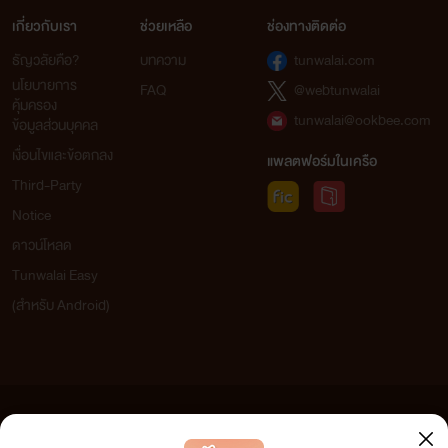
เกี่ยวกับเรา
ช่วยเหลือ
ช่องทางติดต่อ
ธัญวลัยคือ?
บทความ
tunwalai.com
นโยบายการ
FAQ
@webtunwalai
คุ้มครอง
tunwalai@ookbee.com
ข้อมูลส่วนบุคคล
เงื่อนไขและข้อตกลง
แพลตฟอร์มในเครือ
Third-Party
Notice
ดาวน์โหลด
Tunwalai Easy
(สำหรับ Android)
ข้อความที่ท่านได้อ่านจากเว็บไซต์นี้เกิดจากการเขียนโดยสาธารณชนและเผยแพร่โดยอัตโนมัติ ผู้ดูแล