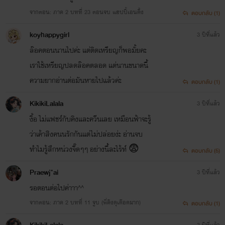
จากตอน: ภาค 2 บทที่ 23 ตอนจบ แฮปปี้เอนดิ้ง
ตอบกลับ (1)
koyhappygirl
3 ปีที่แล้ว
ล๊อคตอนนานไปค่ะ แต่ติดเหรียญก็พอมั้ยคะ
เราใช้เหรียญปลดล๊อคตลอด แต่นานขนาดนี้
ความยากอ่านต่อมันหายไปแล้วค่ะ
ตอบกลับ (1)
KikikiLalala
3 ปีที่แล้ว
งื้อ ไม่แฟชร์กับคิงและควีนเลย เหมือนฟ้าจะรู้
ว่าเค้าสิงคนนรักกันแต่ไม่ปล่อยง่ะ อ่านจบ
ทำไมรู้สึกหน่วงจี๊ดๆๆ อย่างนี้ละไร้ท์ 😨
ตอบกลับ (5)
Praewj"ai
3 ปีที่แล้ว
รอตอนต่อไปค่าาา^^
จากตอน: ภาค 2 บทที่ 11 จูบ (พี่คิงดุเดือดมาก)
ตอบกลับ (1)
3 ปีที่แล้ว