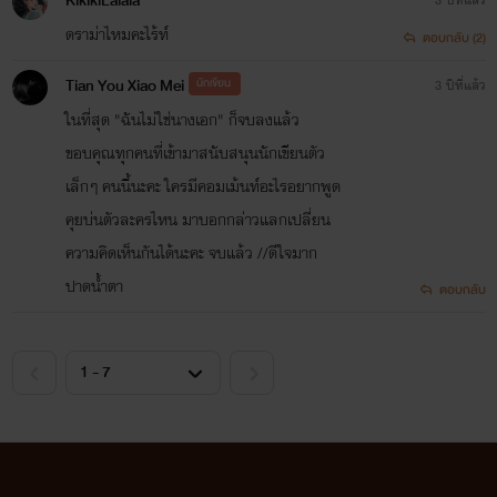
KikikiLalala
ดราม่าไหมคะไร้ท์
ตอบกลับ (2)
Tian You Xiao Mei
นักเขียน
3 ปีที่แล้ว
ในที่สุด "ฉันไม่ใช่นางเอก" ก็จบลงแล้ว
ขอบคุณทุกคนที่เข้ามาสนับสนุนนักเขียนตัว
เล็กๆ คนนี้นะคะ ใครมีคอมเม้นท์อะไรอยากพูด
คุยบ่นตัวละครไหน มาบอกกล่าวแลกเปลี่ยน
ความคิดเห็นกันได้นะคะ จบแล้ว //ดีใจมาก
ปาดน้ำตา
ตอบกลับ