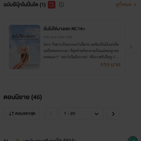
ฉบับอีบุ๊กในปิ่นโต (1)
ดูทั้งหมด
ฉันไม่ใช่นางเอก NC18+
tian you xiao mei
ใครๆ ก็อยากเป็นนางเอกในนิยาย แต่ฉันเป็นได้แค่เพื่อ
นสนิทของนางเอก ที่สุดท้ายดันกลายเป็นแม่ของลูกขอ
งพระเอก!? “อย่ากัดริมฝีปากค่ะ” พี่คิงกระซิบริมหู ก่อน
จะจูบเม้มลงไป “พี่อยากฟังเสียงเรา”
159 บาท
ตอนนิยาย (
46
)
ตอนแรกสุด