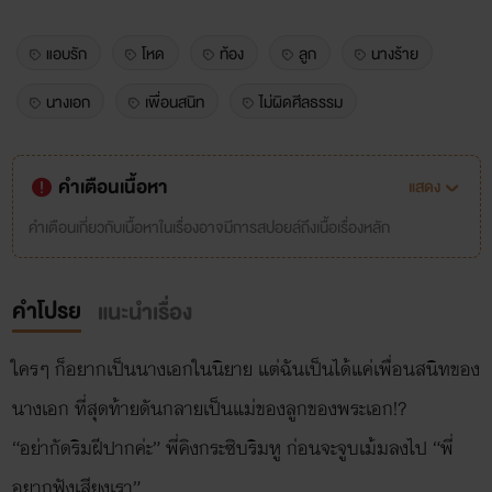
แอบรัก
โหด
ท้อง
ลูก
นางร้าย
นางเอก
เพื่อนสนิท
ไม่ผิดศีลธรรม
คำเตือนเนื้อหา
แสดง
คำเตือนเกี่ยวกับเนื้อหาในเรื่องอาจมีการสปอยล์ถึงเนื้อเรื่องหลัก
คำโปรย
แนะนำเรื่อง
ใครๆ ก็อยากเป็นนางเอกในนิยาย แต่ฉันเป็นได้แค่เพื่อนสนิทของ
นางเอก ที่สุดท้ายดันกลายเป็นแม่ของลูกของพระเอก!?
“อย่ากัดริมฝีปากค่ะ” พี่คิงกระซิบริมหู ก่อนจะจูบเม้มลงไป “พี่
อยากฟังเสียงเรา”