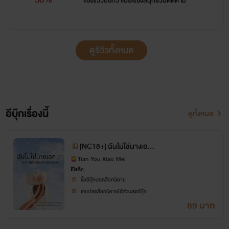
ของรีวิวบอกว่า
เนื้อเรื่องสนุกชวนติดตาม
ดูรีวิวทั้งหมด
อีบุ๊กเรื่องนี้
ดูทั้งหมด
[NC18+] ฉันไม่ใช่นางเอก
(ภาค 1 ฉันคือเพื่อนรักขอ
Tian You Xiao Mei
อีโรติก
งนางเอก)
ซื้ออีบุ๊กปลดล็อกนิยาย
เคยปลดล็อกนิยายได้ส่วนลดอีบุ๊ก
89 บาท