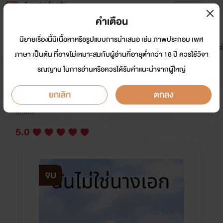
Tunwalai ธัญวลัย
เปิดแอป
เพื่อประสบการณ์ที่ดีกว่าบนมือถือ
คำเตือน
เข้าสู่ระบบ
นิยายเรื่องนี้มีเนื้อหาหรือรูปแบบการนำเสนอ เช่น ภาพประกอบ เพศ
มาใหม่
หน้าแรก
นิยาย
อีบุ๊ก
การ์ตูน
ดรีมแชท
ธัญลิสต์
ภาษา เป็นต้น ที่อาจไม่เหมาะสมกับผู้อ่านที่อายุต่ำกว่า 18 ปี ควรใช้วิจา
รณญาน ในการอ่านหรือควรได้รับคำแนะนำจากผู้ใหญ่
[NC18+] ฉันไม่ใช่นางเอก
ยกเลิก
ตกลง
นักเขียน:
Tian You Xiao Mei
อีโรติก
5.0
จบ