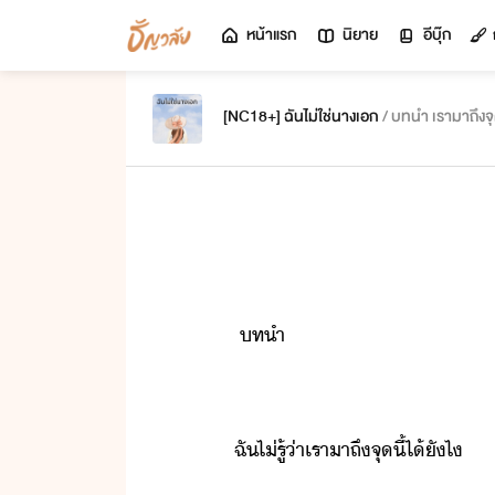
หน้าแรก
นิยาย
อีบุ๊ก
[NC18+] ฉันไม่ใช่นางเอก
/ บทนำ เรามาถึงจุด
​ ​ทำ
​ฉั​ไ่รู้​่า​เรา​าถึ​จุ​ี้​ไ้​ัไ