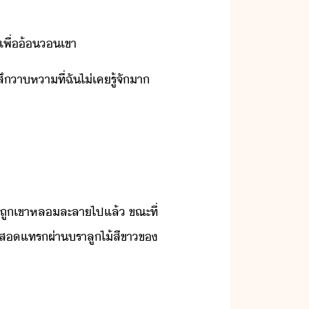
เพื่​้​เขา​
ึ​าหา​ที่​ฉั​ไ่เค​รู้จั​า​
จะ​ถู​เขา​หลละลา​ไป​แล้​ ​ขณะที่​
ระทั่​สแทร​ผ่า​รา​ลูไ้​สีขา​ข​