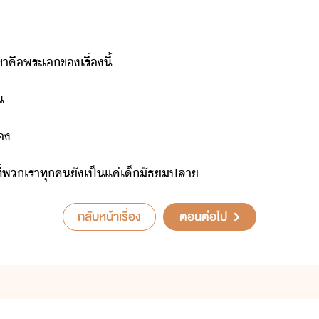
ขา​คื​พระเ​ข​เรื่​ี้

เ
ที่​พเรา​ทุค​ั​เป็​แค่​เ็​ัธปลา​…
กลับหน้าเรื่อง
ตอนต่อไป