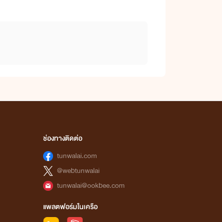
ช่องทางติดต่อ
tunwalai.com
@webtunwalai
tunwalai@ookbee.com
แพลตฟอร์มในเครือ