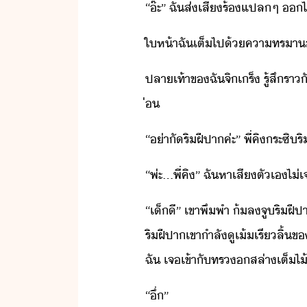
​“​๊ะ​”​ ​ฉั​ส่เสี​ร้​แปล​ๆ​ ​​ไ
​ให้า​ฉั​เต็ไป้​คา​ทรา​
​ปลาเท้า​ข​ฉั​จิ​เร็​ ​รู้สึ​รา
่
​“​่า​ั​ริฝีปา​ค่ะ​”​ ​พี่​คิ​ระซิ​ร
​“​พ่ะ​…​พี่​คิ​”​ ​ฉั​หาเสี​ตัเ​ไ
​“​เ็ี​”​ ​เขา​พึพำ​ ​้ล​จู​ริ
ริฝีปา​เขา​ำลั​ู​เ้​เรี​ลิ้​ข
ฉั​ ​เจ​เข้าั​ทรส​ล่า​เต็ไ้
​“​ึ​่​”