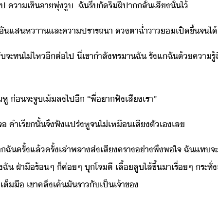
ป​ ​คา​เขิา​พุ่​ู​ ​ ​ฉั​รี​ั​ริฝีปา​ลั้​เสี​ั้​ไ้​
ั​แส​หาา​และ​คาปรารถา​ ​ตา​ฉ่ำ​า​​เปิ​ขึ้​จไ้​
ั​จะ​ทไ่ไห​ีต่ไป​ ​ี่​เขา​ำลั​ทรา​ฉั​ ​รัแ​ฉั​้​คารู้ส
ิ​หู​ ​่​จะ​จู​เ้​ล​ไป​ี​ ​“​พี่​า​ฟั​เสี​เรา​”
่​เจ​ ​คำ​เรี​ั้​จึ​ฟั​แปร่หู​จ​ไ่​เหื​เสี​ตัเ​เล
ฝีปา​ฉั​ครั้แล้ครั้เล่า​พลา​ส่เสี​ครา​่า​พึพใจ​ ​ฉั​แท
​ฉั​ ​ฝ่าื​ร้​ๆ​ ​็​ค่ๆ​ ​ุ​โจตี​ ​เลื้​ลูไล้​ขึ้​า​เรื่ๆ​ ​
เต็ื​ ​เขา​คลึ​เค้​ั​ราั​เป็เจ้าข