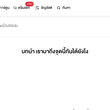
มาใหม่
การ์ตูน
ดรีมแชท
ธัญลิสต์
ค้นหา
นี้กันได้ยังไง
บทนำ เรามาถึงจุดนี้กันได้ยังไง