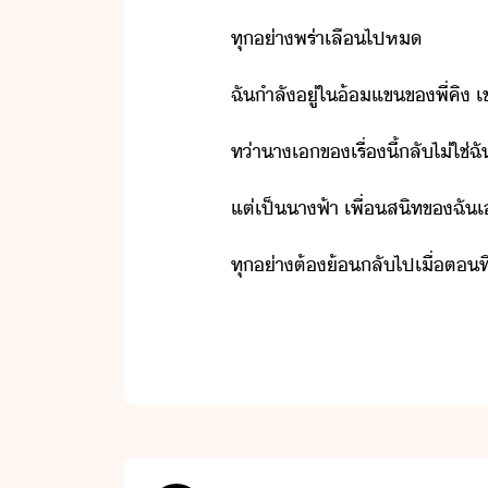
​ทุ่า​พร่า​เลื​ไป​ห
​ฉั​ำลั​ู่​ใ​้แข​ข​พี่​คิ​ ​เ
​ท่า​าเ​ข​เรื่​ี้​ลั​ไ่ใช่​ฉั
​แต่​เป็​าฟ้า​ ​เพื่สิท​ข​ฉั​
​ทุ่า​ต้​้ลั​ไป​เื่​ต