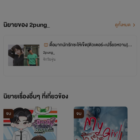
นิยายของ 2pung_
ดูทั้งหมด
ดื้อมากนักรักซะให้เข็ด[ติวเตอร์+เปรี้ยวหวาน] 1
8+
2pung_
รักวัยรุ่น
นิยายเรื่องอื่นๆ ที่เกี่ยวข้อง
จบ
จบ