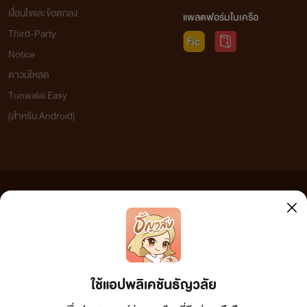
เงื่อนไขและข้อตกลง
แพลตฟอร์มในเครือ
Third-Party
Notice
ดาวน์โหลด
Tunwalai Easy
(สำหรับ Android)
ข้อความที่ท่านได้อ่านจากเว็บไซต์นี้เกิดจากการเขียนโดยสาธารณชนและเผยแพร่โดยอัตโนมัติ ผู้ดูแล
เว็บไซต์แห่งนี้ไม่ได้เห็นด้วยและไม่ขอรับผิดชอบต่อข้อความใดๆ ทั้งสิ้น ดังนั้นผู้อ่านทุกท่านโปรดใช้
วิจารณญาณในการกลั่นกรองด้วยตนเอง และหากท่านพบข้อความใดๆ ที่ขัดต่อกฎหมายและศีลธรรม
กรุณาแจ้งมาที่ tunwalai@ookbee.com เพื่อทีมงานจะได้ดำเนินการในทันที ทั้งนี้ ทางเว็บไซต์ขอสงวน
ลิขสิทธิ์ตามพระราชบัญญัติลิขสิทธิ์ (ฉบับเพิ่มเติม) พ.ศ.2558
ใช้แอปพลิเคชันธัญวลัย