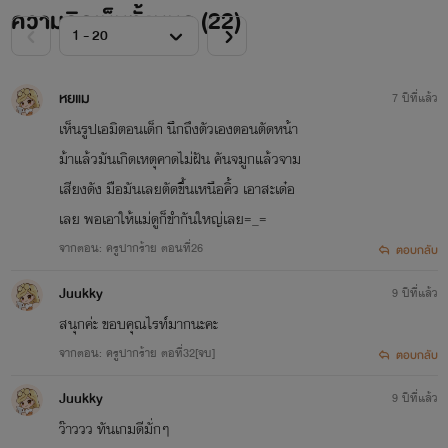
ความคิดเห็นทั้งหมด (
22
)
หยแม
7 ปีที่แล้ว
เห็นรูปเอมิตอนเด็ก นึกถึงตัวเองตอนตัดหน้า
ม้าแล้วมันเกิดเหตุคาดไม่ฝัน คันจมูกแล้วจาม
เสียงดัง มือมันเลยตัดขึ้นเหนือคิ้ว เอาสะเด๋อ
เลย พอเอาให้แม่ดูก็ขำกันใหญ่เลย=_=
จากตอน: ครูปากร้าย ตอนที่26
ตอบกลับ
Juukky
9 ปีที่แล้ว
สนุกค่ะ ขอบคุณไรท์มากนะคะ
จากตอน: ครูปากร้าย ตอที่32[จบ]
ตอบกลับ
Juukky
9 ปีที่แล้ว
ว๊าววว ทันเกมดีมั่กๆ