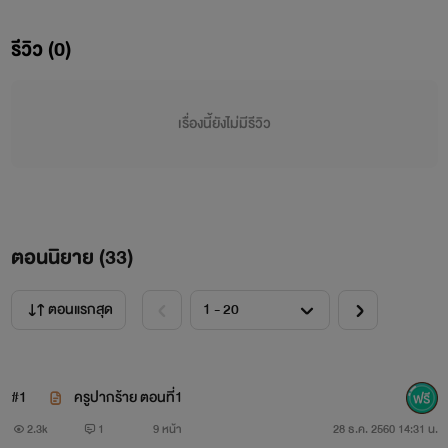
รีวิว (0)
เรื่องนี้ยังไม่มีรีวิว
ตอนนิยาย (
33
)
ครูครูซ พิพัฒธิ์ อายุ27
ปากร้าย เข้มงวด ขี้หึง ฉลาด
ตอนแรกสุด
#1
ครูปากร้าย ตอนที่1
คุณเอมิกา
2.3k
1
9 หน้า
28 ธ.ค. 2560 14:31 น.