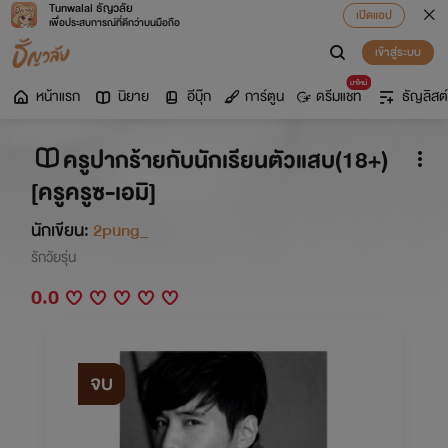
Tunwalai ธัญวลัย
เปิดแอป
เพื่อประสบการณ์ที่ดีกว่าบนมือถือ
เข้าสู่ระบบ
มาใหม่
หน้าแรก
นิยาย
อีบุ๊ก
การ์ตูน
ดรีมแชท
ธัญลิสต์
ครูปากร้ายกับนักเรียนตัวแสบ(18+)
[ครูครูซ-เอมิ]
นักเขียน:
2pung_
รักวัยรุ่น
0.0
จบ