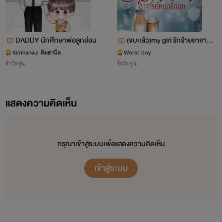
DADDY นักศึกษาพ่อลูกอ่อน
(จบเเล้ว)my girl รักร้ายอาจารย์
หมอขี้อ่อย(ซื้อยกชุดลด15%)
Kimhaneul คิมฮานึล
Worst boy
รักวัยรุ่น
รักวัยรุ่น
แสดงความคิดเห็น
กรุณาเข้าสู่ระบบเพื่อแสดงความคิดเห็น
เข้าสู่ระบบ