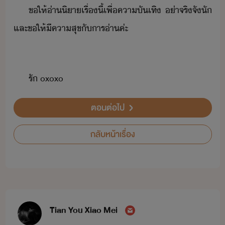
ขให้​่า​ิา​เรื่​ี้​เพื่​คาัเทิ​ ​่า​จริจั​ั​
​และ​ขให้​ีคาสุข​ั​าร​่า​ค่ะ
รั​ ​oxoxo
ตอนต่อไป
กลับหน้าเรื่อง
Tian You Xiao Mei