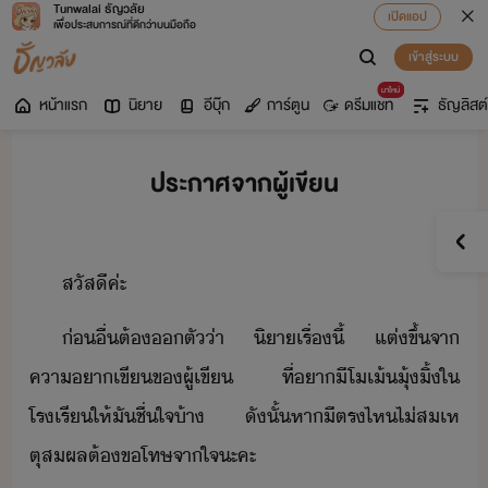
Tunwalai ธัญวลัย
เปิดแอป
เพื่อประสบการณ์ที่ดีกว่าบนมือถือ
เข้าสู่ระบบ
มาใหม่
หน้าแรก
นิยาย
อีบุ๊ก
การ์ตูน
ดรีมแชท
ธัญลิสต์
ประกาศจากผู้เขียน
​​สัสี​ค่ะ
่ื่​ต้​ตั​่า​ ​ิา​เรื่​ี้​ ​แต่​ขึ้​จา​
คาา​เขี​ข​ผู้เขี​ ​ที่​า​ี​โเ​้​ุ​้​ิ​้​ใ​
โรเรี​ให้​ั​ชื่ใจ​้า​ ​ัั้​หา​ีต​ร​ไห​ไ่​สเห
ตุสผล​ต้​ขโทษ​จา​ใจ​ะคะ