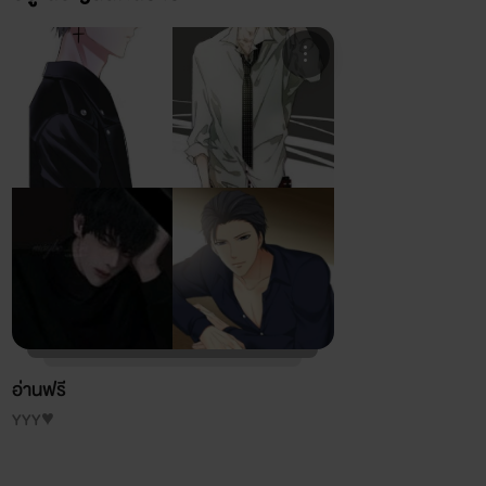
คนึงถึงรักหวานที่ผ่านมา อนิจจารักลาลับกับคืนวัน
มาบัดนี้แมงปอน้อยไร้แรงสิ้น มิอาจผินบินไปได้ดั่งฝัน
ปีกบางๆหลุดร่วงจากร่างครัน ปลิดชีวันจากฝันอันหลอก
ลวง...
อ่านฟรี
YYY♥️