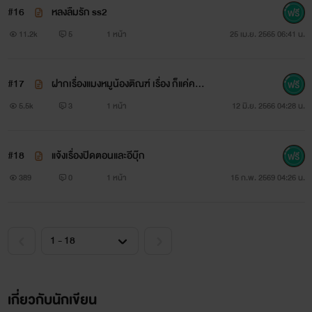
#16
หลงลืมรัก ss2
เจ้าแมงปอตัวน้อยช่างหาญกล้า เจ้าศรัทธาความรักว่ายิ่ง
11.2k
5
1 หน้า
25 เม.ย. 2565 06:41 น.
ใหญ่
#17
ฝากเรื่องแมงหมูน้องติณฑ์ เรื่อง ก็แค่ควา
มทรงจำ
5.5k
3
1 หน้า
12 มิ.ย. 2566 04:28 น.
ปีกเจ้าบางเจ้าก็รู้บินไม่ไกล ยังตามไปเพื่อความรักไม่ห่วง
ตัว
#18
แจ้งเรื่องปิดตอนและอีบุ๊ก
389
0
1 หน้า
15 ก.พ. 2569 04:26 น.
บินมาไกลลมแรงกระหน่ำซัด โบกโบยพัดแมงปอน้อยถลา
ทั่ว
เกี่ยวกับนักเขียน
พลันบุรุษหนึ่งนั้นก็หายตัว ตาพล่ามัวด้วยตัวไม่เจียมตน