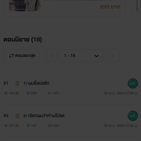
แปรงสีฟันร่วมกับใคร ถ้าวันไหนที่กูเบื่อมึงกูจะให้ทุนมึงไปตั้งตัว
299 บาท
ล้านหนึ่งแล้วต่างคนต่างไป ว่าไงจะ
เอาไม่
เอา
ถ้าเอาก็เซ็นซะ
ไม่เอากูจะได้ใช้บริการของคนอื่นแทน
ตอนนิยาย (
18
)
ตอนแรกสุด
ปอรัก (หลง) : ตกลงครับ ถ้าวันไหนพี่โปรดเบื่อเค้า เค้าไป
แน่ๆไม่อยู่รบกวนพี่หรอกน่า
#1
1/ ผมชื่อปอรัก
แล้วอย่ามาหลงรักเค้าทีหลังล่ะ ฮ่าๆๆๆ
160.2k
228
21 หน้า
20 พ.ค. 2569 07:09 น.
#2
2/ เรียกผมว่าท่านโปรด
โปรดปราณ : ตกลงกันง่ายๆแบบนี้ก็ดี แล้วมึงเอาอะไรคิดว่า
101.2k
137
20 หน้า
20 พ.ค. 2569 07:06 น.
คนอย่างกูจะรักเด็กขายตัวอย่างมึง