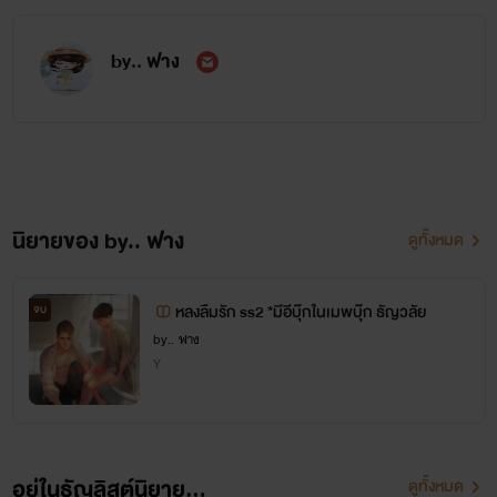
by.. ฟาง
แมลงปอตัวน้อยช่างเขลานัก เพียงเพราะรักพาเจ้าไปทุกแห่ง
หน
นิยายของ by.. ฟาง
ดูทั้งหมด
โลกกว้างใหญ่เจ้าไม่ประมาณตน จำเจ็บจนต้องปลอบตนด้วย
น้ำตา
หลงลืมรัก ss2 *มีอีบุ๊กในเมพบุ๊ก ธัญวลัย
จบ
by.. ฟาง
Y
แมงปอน้อยร่ำไห้ด้วยคิดถึง ใจรำพึงถึงรักเป็นหนักหนา
อยู่ในธัญลิสต์นิยาย...
ดูทั้งหมด