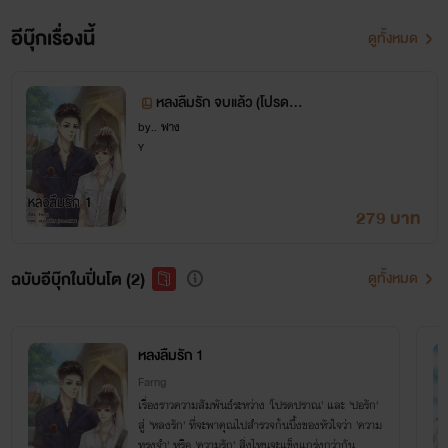
อีบุ๊กเรื่องนี้
ดูทั้งหมด
หลงลืมรัก by..farng
หลงลืมรัก จบแล้ว (โปรด,ห
ลง ดราม่า nc20 ) (มีอีบุ๊กใ
by.. ฟาง
Y
นเมพบุ๊กและปิ่นโต ธัญวลั
ยค่ะ)
279 บาท
โปรดปราณ : ข้อตกลงของเราคือ กูจะให้มึงเดือนละ30,000
ฉบับอีบุ๊กในปิ่นโต (2)
ดูทั้งหมด
ค่าเทอมกับค่าโรงเรียนกูจัดการเอง มึงต้องมาอยู่กับกู
เอากับกู และอยู่
ด้วยกันอย่างผู้ซื้อกับผู้ขายเท่านั้น อย่าเสือก
หลงลืมรัก 1
คิดอะไรเลยเถิดเพ้อเจ้อล่ะ อ้อ เงื่อนไขของกูมีอย่างเดียว
Farng
เรื่องราวความสัมพันธ์ระหว่าง 'โปรดปราณ' และ 'ปอรัก'
ห้ามมึงไปมั่วกับคนอื่นตราบ
ใด
ที่กูไม่อนุญาต กูไม่ชอบใช้
สู่ 'หลงรัก' ที่จะพาคุณไปสำรวจก้นบึ้งของหัวใจว่า 'ความ
ทรงจำ' หรือ 'ความรัก' สิ่งไหนจะแข็งแกร่งกว่ากัน