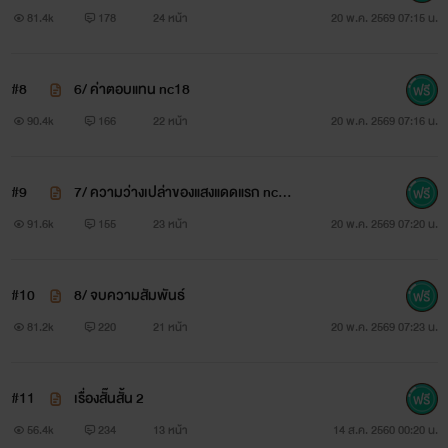
หลง (ปอรัก) : หลงไม่ใช่เด็กเอ๋อ คุณแหละคนนิสัยไม่ดีไปเลย
81.4k
178
24 หน้า
20 พ.ค. 2569 07:15 น.
ไป๊ ชิ๊วๆ หลงจะฟ้องหลวงตา!
#8
6/ ค่าตอบแทน nc18
90.4k
166
22 หน้า
20 พ.ค. 2569 07:16 น.
บุรุษหนึ่ง [โปรดปราณ]
#9
7/ ความว่างเปล่าของแสงแดดแรก nc20
+
91.6k
155
23 หน้า
20 พ.ค. 2569 07:20 น.
โอ้แมลงปอตัวน้อยเจ้างามนัก ข้าหลงรักเจ้ายิ่งกว่าสิ่งไหน
#10
8/ จบความสัมพันธ์
81.2k
220
21 หน้า
20 พ.ค. 2569 07:23 น.
อยากให้เจ้าโบยบินตามข้าไป เนาแนบในกายใจที่มีเรา
#11
เรื่องสั๊นสั้น 2
56.4k
234
13 หน้า
14 ส.ค. 2560 00:20 น.