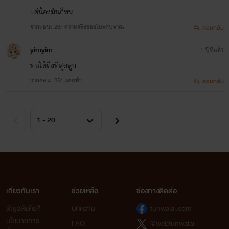
ขอบคุณทุกการรอคอยเรื่องนี้ เชื่อเหลือเกินว่ามีคนรอ
แต่น้องมันก็ทน
หลงลืมรัก เยอะพอสมควร ถ้างานออกมาไม่ดีเท่าที่คาดหวัง
จากตอน: 26/ ความจริงของโปรดปราณ
ตอบกลับ
ก็ขออภัยล่วงหน้า
นะคะ เรื่องนี้ ตัวเอก โปรด หลง จะคนละ
yimyim
1 ปีที่แล้ว
ทนให้ถึงที่สุดลูก
แนวกับ ตุลย์ มิน โปรดเลวกว่าตุลย์เยอะ
จากตอน: 25/ แตกหัก
ตอบกลับ
และหลงหรือน้องปอรัก จะอึด ถึก ทน และรันทดกว่ามินแยะ
อึด ถึก ทน คืออดทนเพราะรักเขา นั่นไม่ได้แปลว่าโง่
อย่าว่าใครโง่ถ้าเราไม่ได้อยู่ในสถานการณ์เดียวกับเขาเน้อ
เริ่มเปิดเรื่อง วันที่4 /5 /60
เกี่ยวกับเรา
ช่วยเหลือ
ช่องทางติดต่อ
ธัญวลัยคือ?
บทความ
tunwalai.com
นโยบายการ
FAQ
@webtunwalai