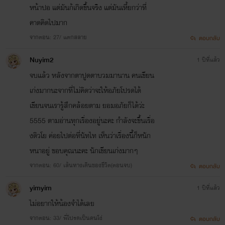
หน้าปอ แต่มันก้เกิดขึ้นจริง แต่มันเหี้ยกว่าที่
เจอ แต่ทุกตัวละครจะได้รับผลกรรมจากการกระทำ
คาดคิดไปมาก
จากตอน: 27/ แตกสลาย
ตอบกลับ
อย่างเท่าเทียมกัน อันนี้ฟางรับปากมากเลย
Nuyim2
1 ปีที่แล้ว
จบแล้ว หลังจากตาปูดตาบวมมานาน คนเขียน
เก่งมากนะจากที่ไม่คิดว่าจะให้อภัยโปรดได้
นิยายเรื่องนี้มีคำหยาบ8เต็ม10 โปรดใช้วิจารณญาณในการ
เขียนจนเรารู้สึกคล้อยตาม ยอมอภัยก็ได้ว่ะ
อ่าน
5555 ตามอ่านทุกเรื่องอยู่นะคะ กำลังจะขึ้นเรื่อ
งดิวโย ค่อยไปต่อที่นัทไท เห็นว่าเรื่องนี้ก็หนัก
หนาอยู่ ขอบคุณนะคะ นักเขียนเก่งมากๆ
ตัวละครเกือบทุกตัวไม่มีตัวตนบนโลกนี้ อิมเมจที่ฟางจะแปะ
จากตอน: 60/ เส้นทางเดินของชีวิต(ตอนจบ)
ตอบกลับ
ไว้ไม่เกี่ยวข้องใดๆกับนิยายเรื่องนี้
yimyim
1 ปีที่แล้ว
เป็นเพียงการมโนของฟางเองเน้อ
ไม่อยากให้น้องจำได้เลย
จากตอน: 33/ พี่โปรดเป็นคนโง่
ตอบกลับ