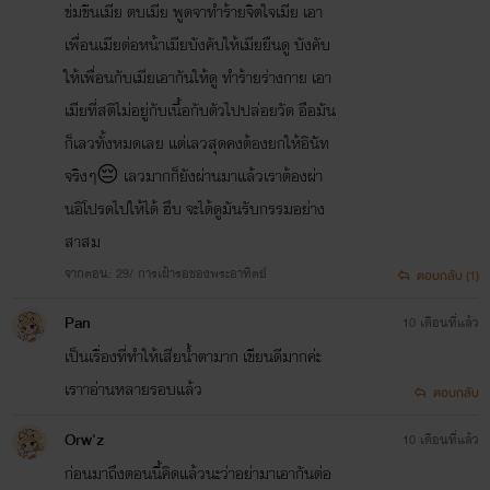
ข่มขืนเมีย ตบเมีย พูดจาทำร้ายจิตใจเมีย เอา
เพื่อนเมียต่อหน้าเมียบังคับให้เมียยืนดู บังคับ
ให้เพื่อนกับเมียเอากันให้ดู ทำร้ายร่างกาย เอา
เมียที่สติไม่อยู่กับเนื้อกับตัวไปปล่อยวัด อือมัน
ก็เลวทั้งหมดเลย แต่เลวสุดคงต้องยกให้อินัท
จริงๆ😔 เลวมากก็ยังผ่านมาแล้วเราต้องผ่า
นอิโปรดไปให้ได้ ฮึบ จะได้ดูมันรับกรรมอย่าง
สาสม
นิยายเรื่องนี้เป็นนิยาย ชายxชาย คนอ่านที่รักโปรดทำความ
จากตอน: 29/ การเฝ้ารอของพระอาทิตย์
ตอบกลับ (1)
เข้าใจก่อนเข้ามาอ่านเน้อ
Pan
10 เดือนที่แล้ว
เป็นเรื่องที่ทำให้เสียน้ำตามาก เขียนดีมากค่ะ
เราาอ่านหลายรอบแล้ว
นิยายเรื่องนี้ดราม่าหนักมาก หนักกว่า ก็แค่ตัวแทน10 ระดับ
ตอบกลับ
ดราม่าอย่างไม่มีเหตุผลว่าทำไมต้องทน
Orw'z
10 เดือนที่แล้ว
ก่อนมาถึงตอนนี้คิดแล้วนะว่าอย่ามาเอากันต่อ
กับทำไมต้องทำ บางเรื่องไม่มี
ที่มาว่าเพราะอะไร เหตุผลหาไม่