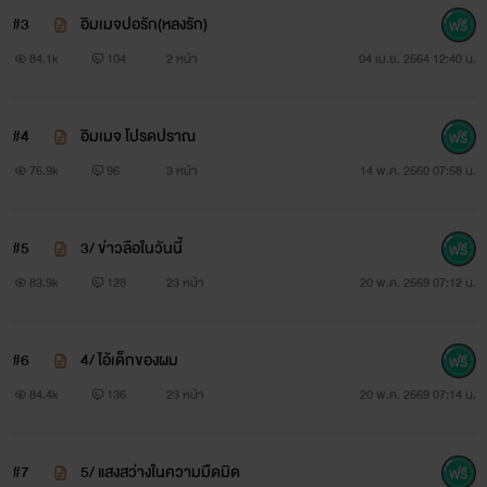
เจียมตัวบ้างนะมึงน่ะ หึ หึ
#3
อิมเมจปอรัก(หลงรัก)
84.1k
104
2 หน้า
04 เม.ย. 2564 12:40 น.
ปอรัก (หลง) : ครับ...
#4
อิมเมจ โปรดปราณ
76.9k
96
3 หน้า
14 พ.ค. 2560 07:58 น.
#5
3/ ข่าวลือในวันนี้
83.9k
128
23 หน้า
20 พ.ค. 2569 07:12 น.
โปรดปราณ : ไอ้เด็กเอ๋อ มึงนี่ตัวภาระจริงๆ จะไปไหนก็ไป
#6
4/ ไอ้เด็กของผม
รำคาญ!
84.4k
136
23 หน้า
20 พ.ค. 2569 07:14 น.
#7
5/ แสงสว่างในความมืดมิด