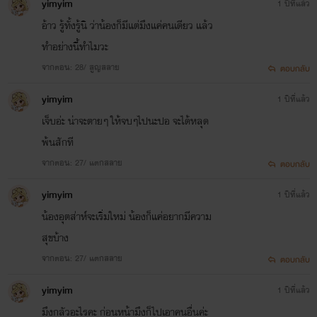
เปิด เวลาเรียน ทุกอย่างที่เกี่ยวกับช่วงมหาวิทยาลัย
yimyim
1 ปีที่แล้ว
อ้าว รู้ทั้งรู้นิ ว่าน้องก็มีแต่มึงแค่คนเดียว แล้ว
ฟางอาศัยถาม
คนใกล้ตัวและกูเกิ้ล อาจไม่เป๊ะเหมือนจริงทุก
ทำอย่างนี้ทำไมวะ
อย่าง แต่จะพยายามเลี่ยงช่วงเรียนเน้อ
จากตอน: 28/ สูญสลาย
ตอบกลับ
เพื่อความไม่ตะขิดตะขวงใจของคนอ่านจ้าว
yimyim
1 ปีที่แล้ว
เจ็บอ่ะ น่าจะตายๆ ให้จบๆไปนะปอ จะได้หลุด
พ้นสักที
จากตอน: 27/ แตกสลาย
ตอบกลับ
นิยายเรื่องนี้่เป็นเรื่องที่สองของฟาง ข้อบกพร่องจากนิยาย
เรื่องแรก ฟางจะนำมาแก้ไขและปรับปรุงในเรื่องนี้
yimyim
1 ปีที่แล้ว
น้องอุตส่าห์จะเริ่มใหม่ น้องก็แค่อยากมีความ
ยังไม่รับปากว่าจะ
ออกมางานดีเต็มร้อย แต่จะพยายามทำให้ดี
สุขบ้าง
ที่สุด ทำให้เต็มกำลังที่ีสุดจ้าวว
จากตอน: 27/ แตกสลาย
ตอบกลับ
yimyim
1 ปีที่แล้ว
มึงกลัวอะไรคะ ก่อนหน้ามึงก็ไปเอาคนอื่นค่ะ