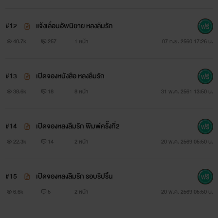
#12
แจ้งเลื่อนอัพนิยาย หลงลืมรัก
40.7k
257
1 หน้า
07 ก.ย. 2560 17:26 น.
แมลงปอ [ปอรัก]
#13
เปิดจองหนังสือ หลงลืมรัก
38.6k
18
8 หน้า
31 พ.ค. 2561 13:50 น.
เจ้าแมลงปอตัวน้อยละห้อยคิด ในดวงจิตหลงคำหวานเป็น
#14
เปิดจองหลงลืมรัก พิมพ์ครั้งที่2
หนักหนา
22.3k
14
2 หน้า
20 พ.ค. 2569 05:50 น.
#15
เปิดจองหลงลืมรัก รอบรีปริ้น
แม้นทางรักแสนไกลไม่นำพา มิรู้ว่าข้างหน้าเป็นเช่นใด
6.6k
5
2 หน้า
20 พ.ค. 2569 05:50 น.