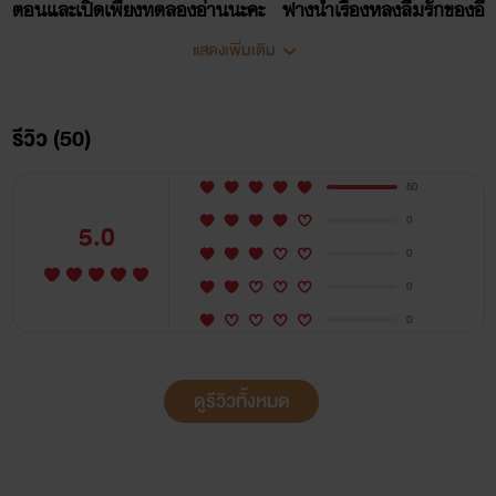
ตอนและเปิดเพียงทดลองอ่านนะคะ ฟางนำเรื่องหลงลืมรักของอี
บุ๊กเรียบร้อยแล้ว มีตอนพิเศษและเนื้อหาเหมือนในเล่มหนังสือค่ะ
แสดงเพิ่มเติม
ท่านใดอยากสนับสนุนสามารถซื้อหากันได้ที่เมพบุ๊กและปิ่นโต
ตอนนี้ฟางมีโปร7วันแรกลดราคาอยู่ ท่านที่อ่านในธัญวลัยถ้า
รีวิว (50)
สะดวกซื้อในแอปปิ่นโตสามารถจิ้มไปได้ที่หน้าเรื่องหลงลืมรักนะ
50
คะ ฟางวางลิงก์ให้แล้วจ้ะ
0
5.0
0
ต้องขออภัยทีมเว็บแต่เชื่อว่าทีมหนังสือและอีบุ๊กจะเข้าใจ
0
เรื่องอื่น ๆ จะทยอยปิดและลงอีบุ๊กเช่นกัน ติดตามความ
0
เคลื่อนไหวหรือลิงก์อีบุ๊กได้ที่เพจ ฟาง นิยายวาย36v2 ได้นะคะ
ขอบคุณมากค่ะ
ดูรีวิวทั้งหมด