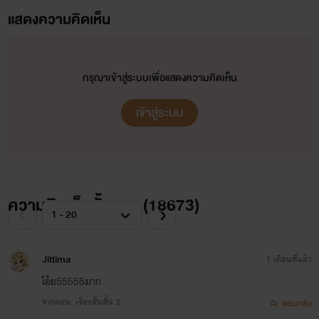
***ขอบคุณเครดิตจาก thaipoem เจ้าของบทกลอนนิทาน
แสดงความคิดเห็น
แมลงปอปีกบางโดย Forevermore (บทความนี้จะไม่มีในหนังสือ
เรื่อง หลงลืมรัก หรือในเชิงพาณิชย์ใดๆทั้งสิ้น ฟางนำมาแปะให้
กรุณาเข้าสู่ระบบเพื่อแสดงความคิดเห็น
อ่านเพราะมีความชื่นชอบบทความนี้เป็นส่วนตัวค่ะ)
เข้าสู่ระบบ
ความคิดเห็นทั้งหมด (
18673
)
Jittima
1 เดือนที่แล้ว
โอ้ย55555มาก
จากตอน: เรื่องสั๊นสั้น 2
ตอบกลับ