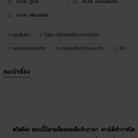
15.5K
ถูกใจ
18.6K
ความคิดเห็น
19.5K
เพิ่มลงคลัง
หลงลืมรัก
โปรด-ปอรัก(หลงรัก) ดราม่าหนัก
พระเอกเลวระดับ10
นายเอก อึด ถึก ทน nc18+
20+
แนะนำเรื่อง
สวัสดีค่ะ ตอนนี้นิยายเรื่องหลงลืมรักภาค1 ฟางได้ทำการปิด