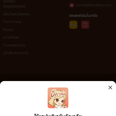
คุ้มครอง
tunwalai@ookbee.com
ผลงานเรื่องที่ผ่านมา
ข้อมูลส่วนบุคคล
เงื่อนไขและข้อตกลง
แพลตฟอร์มในเครือ
ก็แค่ตัวแทน (ตุลย์-มิน)
Third-Party
Notice
ดาวน์โหลด
Tunwalai Easy
(สำหรับ Android)
ข้อความที่ท่านได้อ่านจากเว็บไซต์นี้เกิดจากการเขียนโดยสาธารณชนและเผยแพร่โดยอัตโนมัติ ผู้ดูแล
เว็บไซต์แห่งนี้ไม่ได้เห็นด้วยและไม่ขอรับผิดชอบต่อข้อความใดๆ ทั้งสิ้น ดังนั้นผู้อ่านทุกท่านโปรดใช้
วิจารณญาณในการกลั่นกรองด้วยตนเอง และหากท่านพบข้อความใดๆ ที่ขัดต่อกฎหมายและศีลธรรม
กรุณาแจ้งมาที่ tunwalai@ookbee.com เพื่อทีมงานจะได้ดำเนินการในทันที ทั้งนี้ ทางเว็บไซต์ขอสงวน
ลิขสิทธิ์ตามพระราชบัญญัติลิขสิทธิ์ (ฉบับเพิ่มเติม) พ.ศ.2558