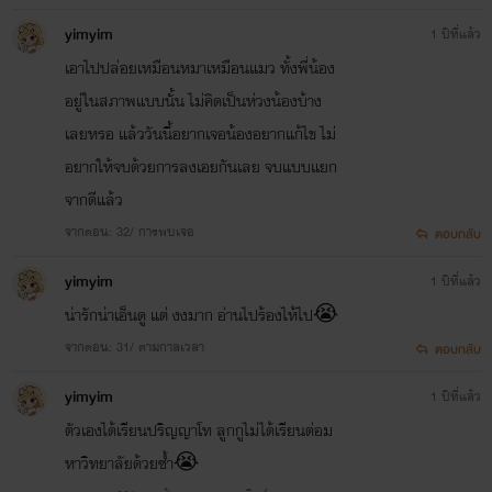
yimyim
1 ปีที่แล้ว
อัตราความถี่การอัพนิยายเรื่องนี้คือ วันเว้นวัน หรือ3วัน
เอาไปปล่อยเหมือนหมาเหมือนแมว ทั้งพี่น้อง
อยู่ในสภาพแบบนั้น ไม่คิดเป็นห่วงน้องบ้าง
ต่อ1ตอน แต่ไม่เกิน3วันถ้าเกินจะแจ้งเหตุผล
เลยหรอ แล้ววันนี้อยากเจอน้องอยากแก้ไข ไม่
และไม่มีการดองนิยายเน้อ
อยากให้จบด้วยการลงเอยกันเลย จบแบบแยก
จากดีแล้ว
จากตอน: 32/ การพบเจอ
ตอบกลับ
คอมเม้นติติงได้ แนะนำได้ วิจารณ์ได้ แซะได้ หยาบใส่ตัว
yimyim
1 ปีที่แล้ว
ละครได้ แต่ขอให้อยู่ในความพอดิบพอดี และมีเหตุมีผล
น่ารักน่าเอ็นดู แต่ งงมาก อ่านไปร้องไห้ไป😭
จากตอน: 31/ ตามกาลเวลา
ตอบกลับ
ที่สำคัญห้ามด่า
พ่อล่อแม่ของฟาง อันนี้ไม่อนุญาตเป็นอัน
yimyim
1 ปีที่แล้ว
ขาดเน้อ
ตัวเองได้เรียนปริญญาโท ลูกกูไม่ได้เรียนต่อม
หาวิทยาลัยด้วยซ้ำ😭