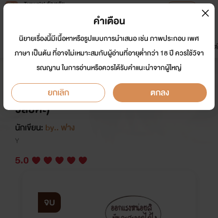
Tunwalai ธัญวลัย
เปิดแอป
เพื่อประสบการณ์ที่ดีกว่าบนมือถือ
คำเตือน
เข้าสู่ระบบ
นิยายเรื่องนี้มีเนื้อหาหรือรูปแบบการนำเสนอ เช่น ภาพประกอบ เพศ
มาใหม่
หน้าแรก
นิยาย
อีบุ๊ก
การ์ตูน
ดรีมแชท
ธัญลิสต์
ภาษา เป็นต้น ที่อาจไม่เหมาะสมกับผู้อ่านที่อายุต่ำกว่า 18 ปี ควรใช้วิจา
รณญาน ในการอ่านหรือควรได้รับคำแนะนำจากผู้ใหญ่
หลงลืมรัก จบแล้ว (โปรด,หลง ดราม่า
nc20 ) (มีอีบุ๊กในเมพบุ๊กและปิ่นโต ธัญ
ยกเลิก
ตกลง
วลัยค่ะ)
นักเขียน:
by.. ฟาง
Y
5.0
จบ