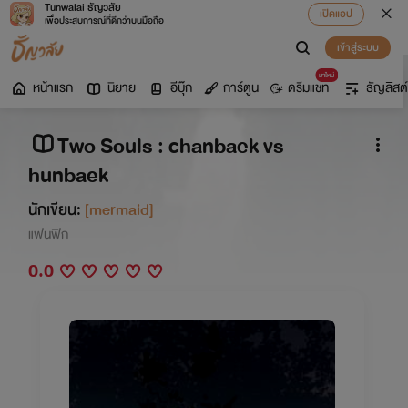
Tunwalai ธัญวลัย
เปิดแอป
เพื่อประสบการณ์ที่ดีกว่าบนมือถือ
เข้าสู่ระบบ
มาใหม่
หน้าแรก
นิยาย
อีบุ๊ก
การ์ตูน
ดรีมแชท
ธัญลิสต์
Two Souls : chanbaek vs
hunbaek
นักเขียน:
[mermaid]
แฟนฟิก
0.0