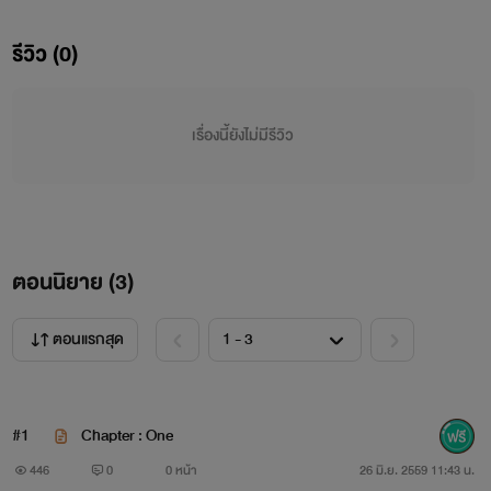
รีวิว (0)
ฉากเริ่มต้นของความเจ็บปวด เด็กน้อยผู้ไม่รู้ชะตากรรม ก็
เหมือนกับกระต่ายตัวเล็กที่เดินไม่ดูทางหลงเข้าไปในถ้ำของเสือ
เรื่องนี้ยังไม่มีรีวิว
โคร่งตัวใหญ่ มันไม่มีหนทางกลับ มีแค่ความหวาดกลัว และความ
ตายเท่านั้นล่ะที่รอเจ้ากระต่ายน้อยอยู่…โชคดีนะ J
ตอนนิยาย (
3
)
ตอนแรกสุด
#1
Chapter : One
446
0
0 หน้า
26 มิ.ย. 2559 11:43 น.