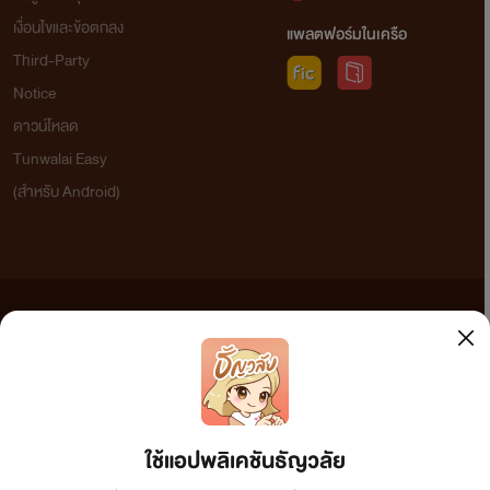
เงื่อนไขและข้อตกลง
แพลตฟอร์มในเครือ
Third-Party
Notice
ดาวน์โหลด
Tunwalai Easy
(สำหรับ Android)
ข้อความที่ท่านได้อ่านจากเว็บไซต์นี้เกิดจากการเขียนโดยสาธารณชนและเผยแพร่โดยอัตโนมัติ ผู้ดูแล
เว็บไซต์แห่งนี้ไม่ได้เห็นด้วยและไม่ขอรับผิดชอบต่อข้อความใดๆ ทั้งสิ้น ดังนั้นผู้อ่านทุกท่านโปรดใช้
วิจารณญาณในการกลั่นกรองด้วยตนเอง และหากท่านพบข้อความใดๆ ที่ขัดต่อกฎหมายและศีลธรรม
กรุณาแจ้งมาที่ tunwalai@ookbee.com เพื่อทีมงานจะได้ดำเนินการในทันที ทั้งนี้ ทางเว็บไซต์ขอสงวน
ลิขสิทธิ์ตามพระราชบัญญัติลิขสิทธิ์ (ฉบับเพิ่มเติม) พ.ศ.2558
ใช้แอปพลิเคชันธัญวลัย