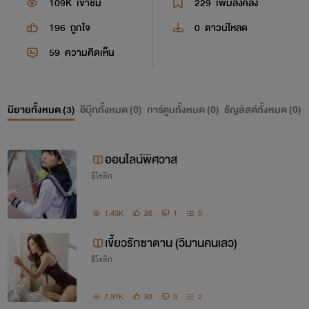
109K
เข้าชม
229
เพิ่มลงคลัง
196
ถูกใจ
0
ดาวน์โหลด
59
ความคิดเห็น
นิยายทั้งหมด (
3
)
อีบุ๊กทั้งหมด (
0
)
การ์ตูนทั้งหมด (
0
)
ธัญลิสต์ทั้งหมด (
0
)
ออนไลน์พิศวาส
อีโรติก
1.43K
26
1
0
เขี้ยวรักซาตาน (วิมานคนเลว)
อีโรติก
7.91K
53
3
2