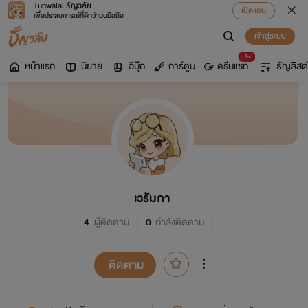
Tunwalai ธัญวลัย
เปิดแอป
เพื่อประสบการณ์ที่ดีกว่าบนมือถือ
เข้าสู่ระบบ
มาใหม่
หน้าแรก
นิยาย
อีบุ๊ก
การ์ตูน
ดรีมแชท
ธัญลิสต์
เวรัมภา
4
ผู้ติดตาม
0
กำลังติดตาม
ติดตาม