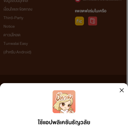
ข้อมูลส่วนบุคคล
เงื่อนไขและข้อตกลง
แพลตฟอร์มในเครือ
Third-Party
Notice
ดาวน์โหลด
Tunwalai Easy
(สำหรับ Android)
ข้อความที่ท่านได้อ่านจากเว็บไซต์นี้เกิดจากการเขียนโดยสาธารณชนและเผยแพร่โดยอัตโนมัติ ผู้ดูแล
เว็บไซต์แห่งนี้ไม่ได้เห็นด้วยและไม่ขอรับผิดชอบต่อข้อความใดๆ ทั้งสิ้น ดังนั้นผู้อ่านทุกท่านโปรดใช้
วิจารณญาณในการกลั่นกรองด้วยตนเอง และหากท่านพบข้อความใดๆ ที่ขัดต่อกฎหมายและศีลธรรม
กรุณาแจ้งมาที่ tunwalai@ookbee.com เพื่อทีมงานจะได้ดำเนินการในทันที ทั้งนี้ ทางเว็บไซต์ขอสงวน
ลิขสิทธิ์ตามพระราชบัญญัติลิขสิทธิ์ (ฉบับเพิ่มเติม) พ.ศ.2558
ใช้แอปพลิเคชันธัญวลัย