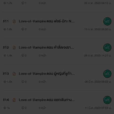
วบริสุทธิ์ 2
1.7k
1
0 หน้า
06 ก.พ. 2559 04:16 น.
นางเอกของเรา
#11
Love-of-Vampire ตอน ฟอร์-มิกะ NC
+
1.8k
2
0 หน้า
13 ก.พ. 2559 05:50 น.
ชื่อ นามิ เป็นหญิงสาวบริสุทธิ์ที่กำลังเรียนอยู่ในโรงเรียนเเห่ง
#12
Love-of-Vampire ตอน คำสั่งของราชินี
หนึ่ง เธอคือหญิงสาวหนึ่งในนั้นที่ถูกเลือก ซึ่งเธอเองก็ไม่รู้ว่าเกิด
เเวมไพร์
1.4k
2
0 หน้า
28 ก.พ. 2559 14:21 น.
อะไรขึ้น อายุ 18 ปี นิสัยน่ารัก เฟรนลี่
#13
Love-of-Vampire ตอน ผู้หญิงที่ชูก้ารั
ร่างตอนที่อาศัยอยู่โลกมนุษย์
ก
1.5k
3
0 หน้า
06 มี.ค. 2559 08:52 น.
ร่างตอนที่เป็นเเวมไพร์
#14
Love-of-Vampire ตอน ออกเดินทางก
ลับปราสาท
1k
2
0 หน้า
11 มี.ค. 2559 07:59 น.