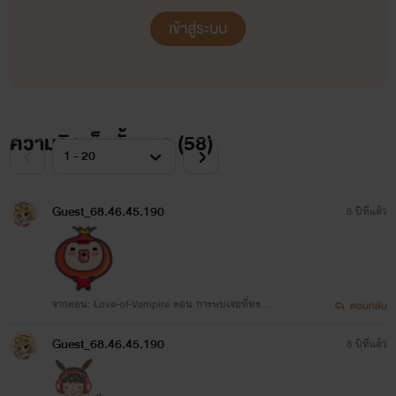
เข้าสู่ระบบ
ความคิดเห็นทั้งหมด (
58
)
ไรท์เป็นคนยังไง??
ไรท์เป็นคนใจเย็น เเละรักจริง (มัน
Guest_68.46.45.190
8 ปีที่แล้ว
เกี่ยวไรหรอค่ะ// รีด)
- นั้นสิค่ะเกี่ยวไร ไรท์ก็บอกไปงั้นๆ
จากตอน: Love-of-Vampire ตอน การพบเจอที่ทรมา
ตอบกลับ
เเหละค่ะ
ณ
Guest_68.46.45.190
8 ปีที่แล้ว
เป็นคนที่ทำอะไรเเล้วทำให้เสร็จ (เเล้