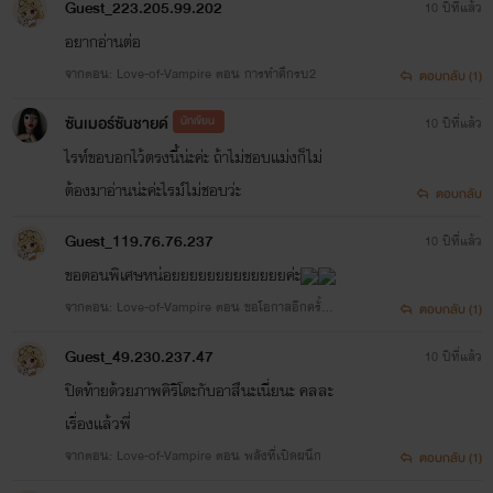
Guest_223.205.99.202
10 ปีที่แล้ว
ไรท์ก็ต่อยกับเพื่อนที่โรงเรียน ไรท์ไม่
อยากอ่านต่อ
ได้เป็นนักเลงน่ะค่ะ
จากตอน: Love-of-Vampire ตอน การทำศึกรบ2
ตอบกลับ (1)
ซันเมอร์ซันชายด์
นักเขียน
10 ปีที่แล้ว
- ไรท์เป็นผู้หญิงน่ะค่ะ ทถกคนคงคิด
ไรท์ขอบอกไว้ตรงนี้น่ะค่ะ ถ้าไม่ชอบเเม่งก็ไม่
ต้องมาอ่านน่ะค่ะไรม์ไม่ชอบว่ะ
ว่าทำไมถึงต่อยกับเพื่อนที่โรงเรียนที่
ตอบกลับ
Guest_119.76.76.237
10 ปีที่แล้ว
จริงไรท์ไม่ได้
ขอตอนพิเศษหน่อยยยยยยยยยยยยยค่ะ
เริ่ม
จากตอน: Love-of-Vampire ตอน ขอโอกาสอีกครั้งน่
ตอบกลับ (1)
ะครับคนดีของพี่
ก่อน
หรอกค่ะ เเต่เพื่อนมันเริ่มก่อน
Guest_49.230.237.47
10 ปีที่แล้ว
ปิดท้ายด้วยภาพคิริโตะกับอาสึนะเนี่ยนะ คลละ
ไรท์เลยต้องป้องกันตัว
เรื่องเเล้วพี่
จากตอน: Love-of-Vampire ตอน พลังที่เปิดผนึก
ตอบกลับ (1)