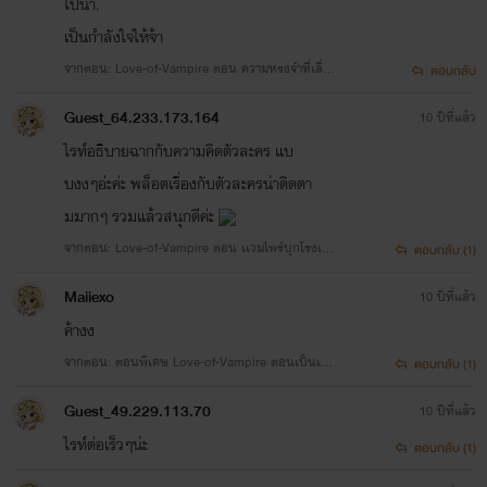
ไปน้า.
เป็นกำลังใจให้จ้า
- ไรท์บอกเฉยๆน่ะ ฮ่าๆๆ ไรท์เหมือน
จากตอน: Love-of-Vampire ตอน ความทรงจำที่เลื่อ
ตอบกลับ
นหายไป
คนไม่เต็มอ่ะ เพราะรอคนมาเติมเต็ม
Guest_64.233.173.164
10 ปีที่แล้ว
ไรท์อธิบายฉากกับความคิดตัวละคร แบ
หัวใจให้(ฮิ้วว มุกกา
ก
บงงๆอ่ะค่ะ พล็อตเรื่องกับตัวละครน่าติดตา
มมากๆ รวมแล้วสนุกดีค่ะ
ไ
ท์)
จากตอน: Love-of-Vampire ตอน เเวมไพร์บุกโรงเรี
ตอบกลับ (1)
ยน
Maiiexo
10 ปีที่แล้ว
ค้างง
จากตอน: ตอนพิเศษ Love-of-Vampire ตอนเป็นเเฟ
ตอบกลับ (1)
ไรท์เป็นพวก??
นกันน่ะครับ (ซากิ//วากุ) NC+ 50%
Guest_49.229.113.70
10 ปีที่แล้ว
ไรท์ต่อเร็วๆน่ะ
ตอบกลับ (1)
ไรท์เป็นพวกซาดิสน่ะค่ะ ฮ่าาา วันๆ