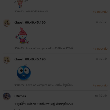
วนิยายละค่ะไรท์// รีด)
จากตอน: เเนะนำตัวละครเพิ่ม
ตอบกลับ
- เรื่องนิยาย สมองไรท์ไม่ค่อยจะทำ
Guest_68.46.45.190
8 ปีที่แล้ว
งานหน่ะค่ะ อีกอย่างไรท์เป็นโรคง่าย
ถ้าเป็นเเล้วก็ว่าจะหายก็เป็นเดือน
จากตอน: Love-of-Vampire ตอน ความทรงจำที่เลื่อ
ตอบกลับ
เเฮะๆ
นหายไป
Guest_68.46.45.190
8 ปีที่แล้ว
สถานะของไรท์??
จากตอน: Love-of-Vampire ตอน เเวมไพร์บุกโรงเรี
ตอบกลับ
ยน
Chitoes
10 ปีที่แล้ว
ไรท์ โสดน่ะค่ะ ฮ่าๆๆ (ไรท์พานอกเรื่อ
สนุกดีจ้า แต่บรรยายยังงงๆอยู่ ค่อยๆพัฒนา
งอีกเเล้ว//รีด)