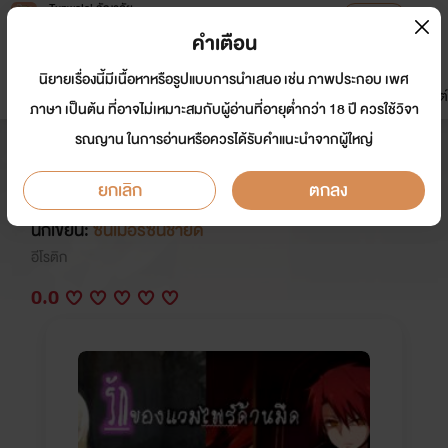
Tunwalai ธัญวลัย
เปิดแอป
เพื่อประสบการณ์ที่ดีกว่าบนมือถือ
คำเตือน
เข้าสู่ระบบ
นิยายเรื่องนี้มีเนื้อหาหรือรูปแบบการนำเสนอ เช่น ภาพประกอบ เพศ
มาใหม่
หน้าแรก
นิยาย
อีบุ๊ก
การ์ตูน
ดรีมแชท
ธัญลิสต์
ภาษา เป็นต้น ที่อาจไม่เหมาะสมกับผู้อ่านที่อายุต่ำกว่า 18 ปี ควรใช้วิจา
รณญาน ในการอ่านหรือควรได้รับคำแนะนำจากผู้ใหญ่
Love of Vampire ความรักของเเวม
ไพร์ด้านมืด
ยกเลิก
ตกลง
นักเขียน:
ซันเมอร์ซันชายด์
อีโรติก
0.0