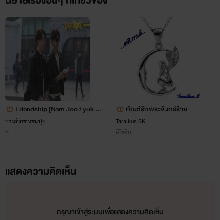
นิยายเรื่องอื่นๆ ที่เกี่ยวข้อง
GOT7,EXO,SHInee,BTS
เเละอีกมากมาย
Friendship [Nam Joo hyuk &
ทัณฑ์รักพระจันทร์ร้าย
Ji soo] YAOI
กระต่ายขาวขนปุย
Taralkus SK
Y
อีโรติก
แสดงความคิดเห็น
กรุณาเข้าสู่ระบบเพื่อแสดงความคิดเห็น