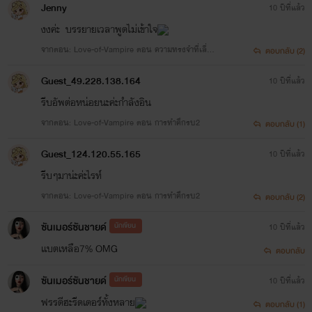
Jenny
10 ปีที่แล้ว
งงค่ะ บรรยายเวลาพูดไม่เข้าใจ
ไรท์ต่อยกับเพื่อนมานานเเค่
จากตอน: Love-of-Vampire ตอน ความทรงจำที่เลื่อ
ตอบกลับ (2)
นหายไป
ไหน??
Guest_49.228.138.164
10 ปีที่แล้ว
รีบอัพต่อหน่อยนะค่ะกำลังอิน
ก็ประมาณสองปีค่ะ พอดีเพื่อนมันออก
จากตอน: Love-of-Vampire ตอน การทำศึกรบ2
ตอบกลับ (1)
ก่อนเลยไม่ได้ต่อยกับมันตอนนี้ก็ต่อย
Guest_124.120.55.165
10 ปีที่แล้ว
รีบๆมาน่ะค่ะไรท์
กับเพื่อน
คน
จากตอน: Love-of-Vampire ตอน การทำศึกรบ2
ตอบกลับ (2)
ซันเมอร์ซันชายด์
นักเขียน
10 ปีที่แล้ว
เเบตเหลือ7% OMG
ตอบกลับ
เ
พราะอะไรหน่ะหรอค่ะ
ซันเมอร์ซันชายด์
นักเขียน
10 ปีที่แล้ว
- มันกวนบาทาไรท์อ่ะค่ะ ไรท์อยู่ๆมัน
ฟรรดีฮะรีดเดอร์ทั้งหลาย
ตอบกลับ (1)