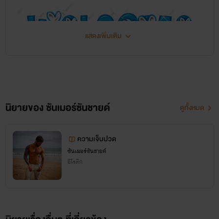
แสดงเพิ่มเติม
你好 (
)
สวัสดีค่ะ
Nǐ hǎo
นิยายของ ซันเมอร์ซันชายด์
ดูทั้งหมด
ไรท์ชื่อ น้ำน่ะค่ะ
ความเจ็บปวด
ซันเมอร์ซันชายด์
อีโรติก
ไรท์เป็นคนชอบฟังเพลง
เกาหลี เช่นวง