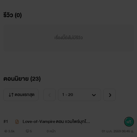
รีวิว (0)
พระเอกของเรา
เรื่องนี้ยังไม่มีรีวิว
ชื่อ ชูก้า เป็นมนุษย์ที่ถูกเเวมไพร์กัดเเล้วกลายเป็นเเวมไพร์
เขาเป็นเเวมไพร์ด้านมืด เขาได้อยู่กับยายของเขาเพื่อตามหา
มนุษย์ที่เป็นหญิงสาวบริสุทธิ์ เพื่อทำให้กลาย
ตอนนิยาย (
23
)
ตอนแรกสุด
เป็นเเวมไพร์ อายุ 20 ปี นิสัยเย็นชา โหด
หื่น
#1
Love-of-Vampire ตอน เเวมไพร์บุกโรง
เรียน
3.5k
5
0 หน้า
01 ม.ค. 2559 06:45 น.