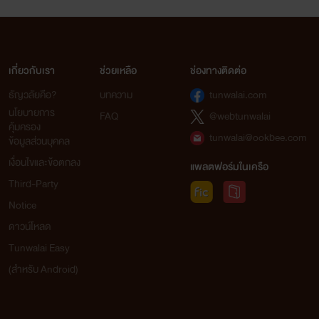
รูปภาพเป็นรูปของ เนโกะ
ในเรื่อง เคโปเจคน่ะค่ะ
เกี่ยวกับเรา
ช่วยเหลือ
ช่องทางติดต่อ
ธัญวลัยคือ?
บทความ
tunwalai.com
EX (ตัวอย่าง)
นโยบายการ
FAQ
@webtunwalai
คุ้มครอง
tunwalai@ookbee.com
ข้อมูลส่วนบุคคล
เงื่อนไขและข้อตกลง
แพลตฟอร์มในเครือ
Third-Party
Notice
ดาวน์โหลด
Tunwalai Easy
(สำหรับ Android)