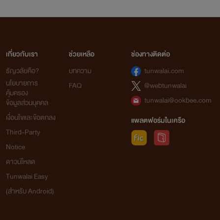
เกี่ยวกับเรา
ช่วยเหลือ
ช่องทางติดต่อ
ธัญวลัยคือ?
บทความ
tunwalai.com
นโยบายการ
FAQ
@webtunwalai
คุ้มครอง
tunwalai@ookbee.com
ข้อมูลส่วนบุคคล
เงื่อนไขและข้อตกลง
แพลตฟอร์มในเครือ
Third-Party
Notice
ดาวน์โหลด
Tunwalai Easy
(สำหรับ Android)