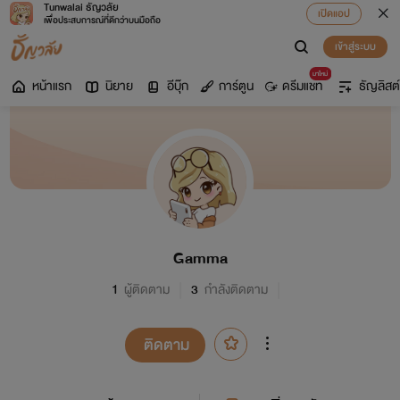
Tunwalai ธัญวลัย
เปิดแอป
เพื่อประสบการณ์ที่ดีกว่าบนมือถือ
เข้าสู่ระบบ
มาใหม่
หน้าแรก
นิยาย
อีบุ๊ก
การ์ตูน
ดรีมแชท
ธัญลิสต์
Gamma
1
ผู้ติดตาม
3
กำลังติดตาม
ติดตาม