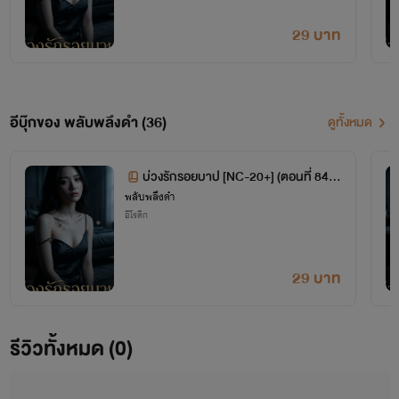
"ความสัมพันธ์ก็เหมือนดอกพลับพลึง... ที่แม้จะบอบบางและอ่อนโยน แต่ก็มีรากที่หยั่งลึกและซับซ้อน
เกินกว่าจะเข้าใจได้ง่ายๆ"
29 บาท
หากคุณเป็นคนที่ชอบนิยายที่
พาคุณไปตั้งคำถามกับหัวใจตัวเอง
และ
รักตัวละครที่มีมิติเทาๆ
ที่ไม่ได้ดี
หรือร้ายไปเสียทั้งหมด... คุณมาถูกที่แล้วค่ะ!
ตามติดชีวิตพลับพลึงดำและงานเขียนของเรานะคะ
รับรองว่าทุกบรรทัดจะเต็มไปด้วยความตื่นเต้น
อีบุ๊กของ พลับพลึงดำ (36)
ดูทั้งหมด
สะเทือนใจ และทำให้คุณอยากติดตามตอนต่อไปอย่างแน่นอน! ✨
บ่วงรักรอยบาป [NC-20+] (ตอนที่ 84-9
พลับพลึงดำ
3)
อีโรติก
29 บาท
รีวิวทั้งหมด (0)