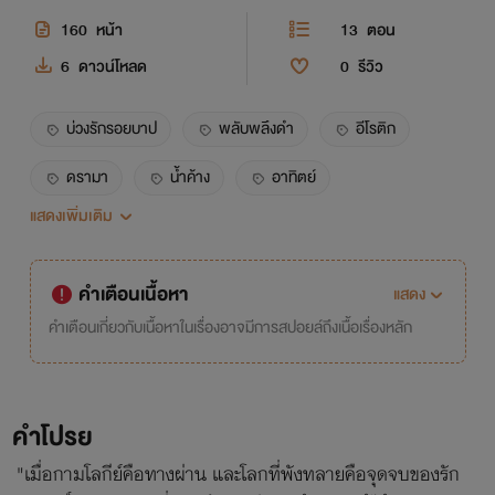
160
หน้า
13
ตอน
6
ดาวน์โหลด
0
รีวิว
บ่วงรักรอยบาป
พลับพลึงดำ
อีโรติก
ดรามา
น้ำค้าง
อาทิตย์
แสดงเพิ่มเติม
นางเอกเป็นอีตัว
โสเภณี
กระหรี่
ทหาร
ซ่อง
erotic
romance
คำเตือนเนื้อหา
แสดง
โรแมนติก
คำเตือนเกี่ยวกับเนื้อหาในเรื่องอาจมีการสปอยล์ถึงเนื้อเรื่องหลัก
คำโปรย
"เมื่อกามโลกีย์คือทางผ่าน และโลกที่พังทลายคือจุดจบของรัก