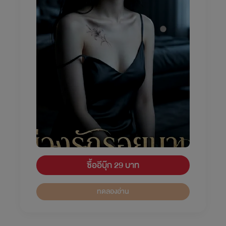
ซื้ออีบุ๊ก 29 บาท
ทดลองอ่าน