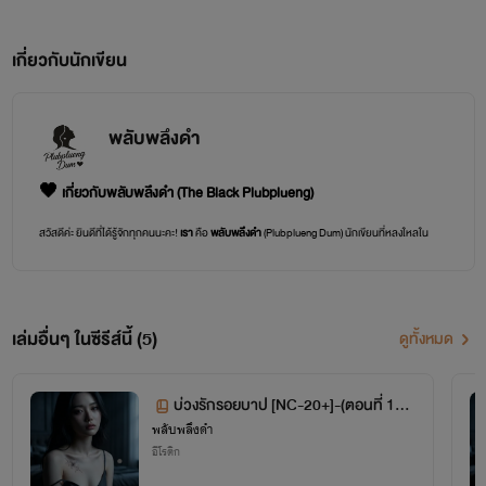
เกี่ยวกับนักเขียน
พลับพลึงดำ
🖤 เกี่ยวกับพลับพลึงดำ (The Black Plubplueng)
สวัสดีค่ะ ยินดีที่ได้รู้จักทุกคนนะคะ!
เรา
คือ
พลับพลึงดำ
(Plubplueng Dum) นักเขียนที่หลงใหลใน
ความสัมพันธ์อันซับซ้อนและทุกเฉดสีของอารมณ์มนุษย์ค่ะ
นามปากกา:
พลับพลึงดำ
🖤 อาจจะฟังดูเข้ม แต่หัวใจของ
เรา
นั้นอ่อนโยนและขี้เล่นเหมือนพลับพลึง
ขาวที่ซ่อนอยู่ในเงามืดค่ะ
เล่มอื่นๆ ในซีรีส์นี้ (5)
ดูทั้งหมด
นิยามงานเขียน:
เรา
ชอบพาผู้อ่านไปดำดิ่งสู่ห้วงลึกของจิตใจมนุษย์ โดยเฉพาะเรื่องราวที่เต็มไปด้วย
ความรัก ความเจ็บปวด และความขัดแย้งที่ซ่อนอยู่ภายใน
(อย่างเช่นเรื่อง
"ผัวขา เมียขอโทษ"
ที่กำลัง
สร้างปมสุดซับซ้อนให้คุณชัยธวัชต้องปวดหัวค่ะ!)
บ่วงรักรอยบาป [NC-20+]-(ตอนที่ 1-2
พลับพลึงดำ
7)
เรา
เชื่อว่าทุกความสัมพันธ์มีด้านมืดและด้านสว่างเสมอ หน้าที่ของ
เรา
คือการส่องไฟฉายเข้าไปในซอก
อีโรติก
มุมเหล่านั้น และค้นพบความหมายที่แท้จริงของการเป็นมนุษย์