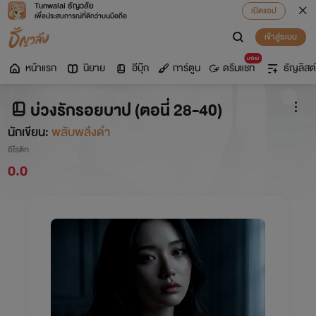
Tunwalai ธัญวลัย
เปิดแอป
เพื่อประสบการณ์ที่ดีกว่าบนมือถือ
เข้าสู่ระบบ
มาใหม่
หน้าแรก
นิยาย
อีบุ๊ก
การ์ตูน
ดรีมแชท
ธัญลิสต์
บ่วงรักรอยบาป (ตอนี่ 28-40)
นักเขียน:
พลับพลึงดำ
อีโรติก
0.0