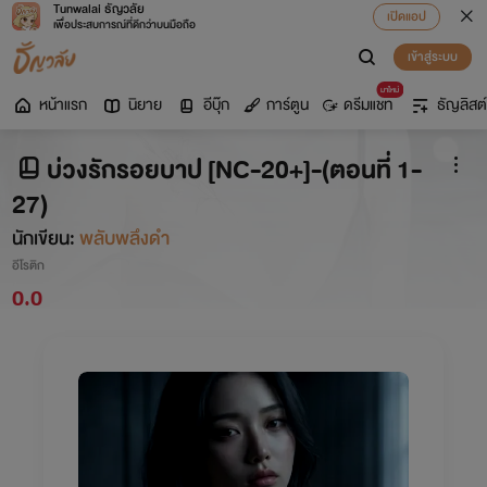
Tunwalai ธัญวลัย
เปิดแอป
เพื่อประสบการณ์ที่ดีกว่าบนมือถือ
เข้าสู่ระบบ
มาใหม่
หน้าแรก
นิยาย
อีบุ๊ก
การ์ตูน
ดรีมแชท
ธัญลิสต์
บ่วงรักรอยบาป [NC-20+]-(ตอนที่ 1-
27)
นักเขียน:
พลับพลึงดำ
อีโรติก
0.0