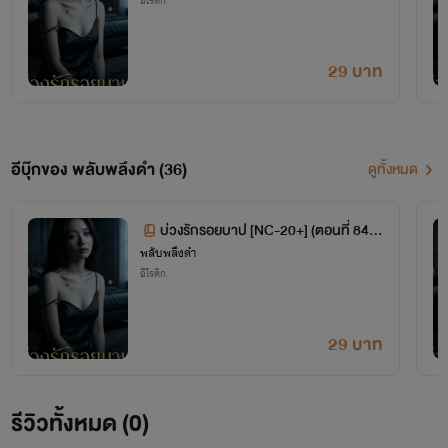
อีโรติก
มุมเหล่านั้น และค้นพบความหมายที่แท้จริงของการเป็นมนุษย์
"ความสัมพันธ์ก็เหมือนดอกพลับพลึง... ที่แม้จะบอบบางและอ่อนโยน แต่ก็มีรากที่หยั่งลึกและซับซ้อน
เกินกว่าจะเข้าใจได้ง่ายๆ"
29 บาท
หากคุณเป็นคนที่ชอบนิยายที่
พาคุณไปตั้งคำถามกับหัวใจตัวเอง
และ
รักตัวละครที่มีมิติเทาๆ
ที่ไม่ได้ดี
หรือร้ายไปเสียทั้งหมด... คุณมาถูกที่แล้วค่ะ!
ตามติดชีวิตพลับพลึงดำและงานเขียนของเรานะคะ
รับรองว่าทุกบรรทัดจะเต็มไปด้วยความตื่นเต้น
อีบุ๊กของ พลับพลึงดำ (36)
ดูทั้งหมด
สะเทือนใจ และทำให้คุณอยากติดตามตอนต่อไปอย่างแน่นอน! ✨
บ่วงรักรอยบาป [NC-20+] (ตอนที่ 84-9
พลับพลึงดำ
3)
อีโรติก
29 บาท
รีวิวทั้งหมด (0)