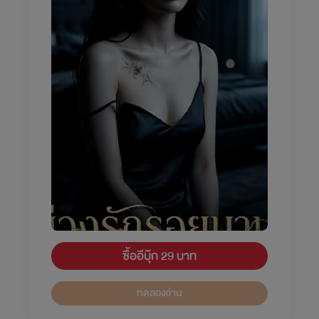
ซื้ออีบุ๊ก 29 บาท
ทดลองอ่าน