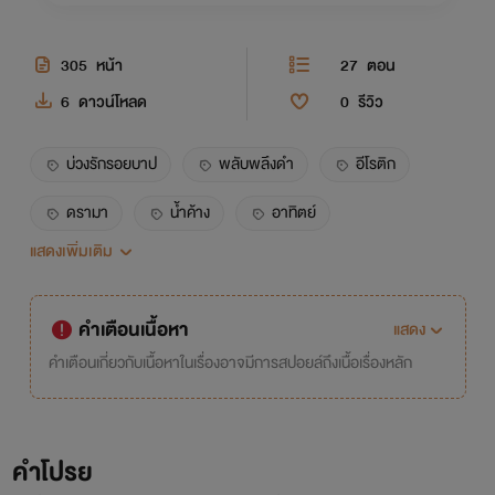
305
หน้า
27
ตอน
6
ดาวน์โหลด
0
รีวิว
บ่วงรักรอยบาป
พลับพลึงดำ
อีโรติก
ดรามา
น้ำค้าง
อาทิตย์
แสดงเพิ่มเติม
นางเอกเป็นอีตัว
โสเภณี
กระหรี่
ทหาร
ซ่อง
erotic
romance
คำเตือนเนื้อหา
แสดง
โรแมนติก
คำเตือนเกี่ยวกับเนื้อหาในเรื่องอาจมีการสปอยล์ถึงเนื้อเรื่องหลัก
คำโปรย