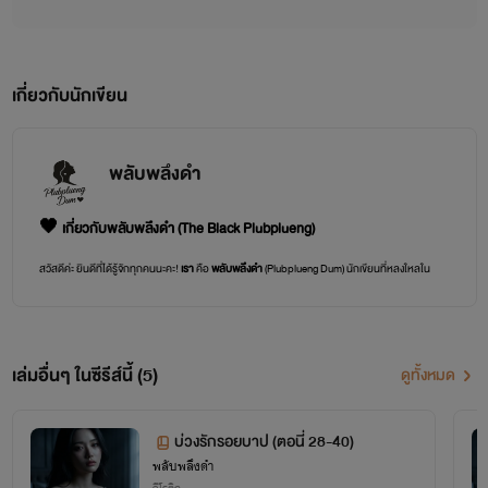
เกี่ยวกับนักเขียน
พลับพลึงดำ
🖤 เกี่ยวกับพลับพลึงดำ (The Black Plubplueng)
สวัสดีค่ะ ยินดีที่ได้รู้จักทุกคนนะคะ!
เรา
คือ
พลับพลึงดำ
(Plubplueng Dum) นักเขียนที่หลงใหลใน
ความสัมพันธ์อันซับซ้อนและทุกเฉดสีของอารมณ์มนุษย์ค่ะ
นามปากกา:
พลับพลึงดำ
🖤 อาจจะฟังดูเข้ม แต่หัวใจของ
เรา
นั้นอ่อนโยนและขี้เล่นเหมือนพลับพลึง
ขาวที่ซ่อนอยู่ในเงามืดค่ะ
เล่มอื่นๆ ในซีรีส์นี้ (5)
ดูทั้งหมด
นิยามงานเขียน:
เรา
ชอบพาผู้อ่านไปดำดิ่งสู่ห้วงลึกของจิตใจมนุษย์ โดยเฉพาะเรื่องราวที่เต็มไปด้วย
ความรัก ความเจ็บปวด และความขัดแย้งที่ซ่อนอยู่ภายใน
(อย่างเช่นเรื่อง
"ผัวขา เมียขอโทษ"
ที่กำลัง
สร้างปมสุดซับซ้อนให้คุณชัยธวัชต้องปวดหัวค่ะ!)
บ่วงรักรอยบาป (ตอนี่ 28-40)
พลับพลึงดำ
เรา
เชื่อว่าทุกความสัมพันธ์มีด้านมืดและด้านสว่างเสมอ หน้าที่ของ
เรา
คือการส่องไฟฉายเข้าไปในซอก