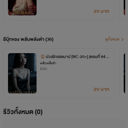
"ความสัมพันธ์ก็เหมือนดอกพลับพลึง... ที่แม้จะบอบบางและอ่อนโยน แต่ก็มีรากที่หยั่งลึกและซับซ้อน
เกินกว่าจะเข้าใจได้ง่ายๆ"
29 บาท
หากคุณเป็นคนที่ชอบนิยายที่
พาคุณไปตั้งคำถามกับหัวใจตัวเอง
และ
รักตัวละครที่มีมิติเทาๆ
ที่ไม่ได้ดี
หรือร้ายไปเสียทั้งหมด... คุณมาถูกที่แล้วค่ะ!
ตามติดชีวิตพลับพลึงดำและงานเขียนของเรานะคะ
รับรองว่าทุกบรรทัดจะเต็มไปด้วยความตื่นเต้น
อีบุ๊กของ พลับพลึงดำ (36)
ดูทั้งหมด
สะเทือนใจ และทำให้คุณอยากติดตามตอนต่อไปอย่างแน่นอน! ✨
บ่วงรักรอยบาป [NC-20+] (ตอนที่ 84-9
พลับพลึงดำ
3)
อีโรติก
29 บาท
รีวิวทั้งหมด (0)