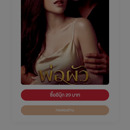
ซื้ออีบุ๊ก 29 บาท
ทดลองอ่าน