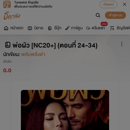
Tunwalai ธัญวลัย
เปิดแอป
เพื่อประสบการณ์ที่ดีกว่าบนมือถือ
เข้าสู่ระบบ
มาใหม่
หน้าแรก
นิยาย
อีบุ๊ก
การ์ตูน
ดรีมแชท
ธัญลิสต์
พ่อผัว [NC20+] (ตอนที่ 24-34)
นักเขียน:
พลับพลึงดำ
อีโรติก
0.0