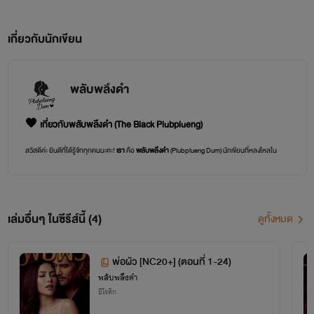
เกี่ยวกับนักเขียน
พลับพลึงดำ
🖤 เกี่ยวกับพลับพลึงดำ (The Black Plubplueng)
สวัสดีค่ะ ยินดีที่ได้รู้จักทุกคนนะคะ!
เรา
คือ
พลับพลึงดำ
(Plubplueng Dum) นักเขียนที่หลงใหลใน
ความสัมพันธ์อันซับซ้อนและทุกเฉดสีของอารมณ์มนุษย์ค่ะ
นามปากกา:
พลับพลึงดำ
🖤 อาจจะฟังดูเข้ม แต่หัวใจของ
เรา
นั้นอ่อนโยนและขี้เล่นเหมือนพลับพลึง
ขาวที่ซ่อนอยู่ในเงามืดค่ะ
เล่มอื่นๆ ในซีรีส์นี้ (4)
ดูทั้งหมด
นิยามงานเขียน:
เรา
ชอบพาผู้อ่านไปดำดิ่งสู่ห้วงลึกของจิตใจมนุษย์ โดยเฉพาะเรื่องราวที่เต็มไปด้วย
ความรัก ความเจ็บปวด และความขัดแย้งที่ซ่อนอยู่ภายใน
(อย่างเช่นเรื่อง
"ผัวขา เมียขอโทษ"
ที่กำลัง
สร้างปมสุดซับซ้อนให้คุณชัยธวัชต้องปวดหัวค่ะ!)
พ่อผัว [NC20+] (ตอนที่ 1-24)
พลับพลึงดำ
เรา
เชื่อว่าทุกความสัมพันธ์มีด้านมืดและด้านสว่างเสมอ หน้าที่ของ
เรา
คือการส่องไฟฉายเข้าไปในซอก
อีโรติก
มุมเหล่านั้น และค้นพบความหมายที่แท้จริงของการเป็นมนุษย์