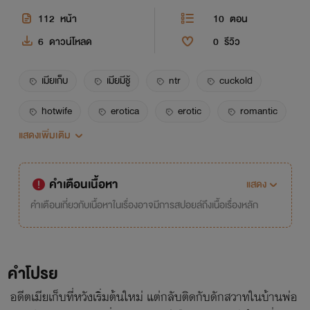
112
หน้า
10
ตอน
6
ดาวน์โหลด
0
รีวิว
เมียเก็บ
เมียมีชู้
ntr
cuckold
hotwife
erotica
erotic
romantic
แสดงเพิ่มเติม
โรมานซ์
พลับพลึงดำ
สะใภ้
พ่อผัว
แอบดูเมียเอากับคนอื่น
คำเตือนเนื้อหา
แสดง
คำเตือนเกี่ยวกับเนื้อหาในเรื่องอาจมีการสปอยล์ถึงเนื้อเรื่องหลัก
คำโปรย
อดีตเมียเก็บที่หวังเริ่มต้นใหม่ แต่กลับติดกับดักสวาทในบ้านพ่อ