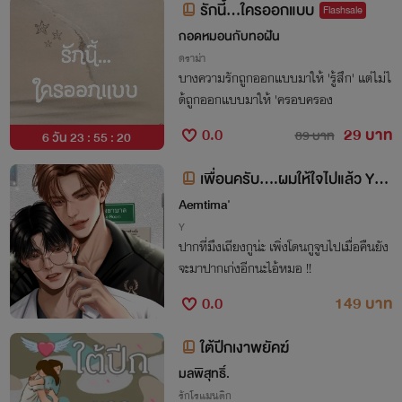
รักนี้...ใครออกแบบ
Flashsale
กอดหมอนกับทอฝัน
ดราม่า
บางความรักถูกออกแบบมาให้ 'รู้สึก' แต่ไม่ไ
ด้ถูกออกแบบมาให้ 'ครอบครอง
0.0
29 บาท
89 บาท
6 วัน 23 : 55 : 19
เพื่อนครับ....ผมให้ใจไปแล้ว You
‘re Mine
Aemtima'
Y
ปากที่มึงเถียงกูน่ะ เพิ่งโดนกูจูบไปเมื่อคืนยัง
จะมาปากเก่งอีกนะไอ้หมอ !!
0.0
149 บาท
ใต้ปีกเงาพยัคฆ์
มลพิสุทธิ์.
รักโรแมนติก