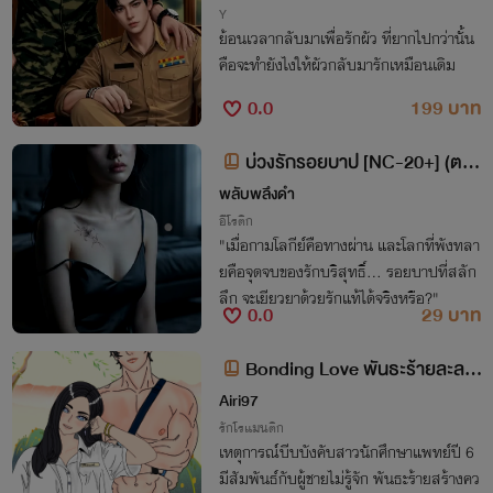
Y
ย้อนเวลากลับมาเพื่อรักผัว ที่ยากไปกว่านั้น
คือจะทำยังไงให้ผัวกลับมารักเหมือนเดิม
0.0
199 บาท
บ่วงรักรอยบาป [NC-20+] (ตอ
นที่ 53-63)
พลับพลึงดำ
อีโรติก
"เมื่อกามโลกีย์คือทางผ่าน และโลกที่พังทลา
ยคือจุดจบของรักบริสุทธิ์... รอยบาปที่สลัก
ลึก จะเยียวยาด้วยรักแท้ได้จริงหรือ?"
0.0
29 บาท
Bonding Love พันธะร้ายละลา
ยใจนายมาดน่ิง
Airi97
รักโรแมนติก
เหตุการณ์บีบบังคับสาวนักศึกษาแพทย์ปี 6
มีสัมพันธ์กับผู้ชายไม่รู้จัก พันธะร้ายสร้างคว