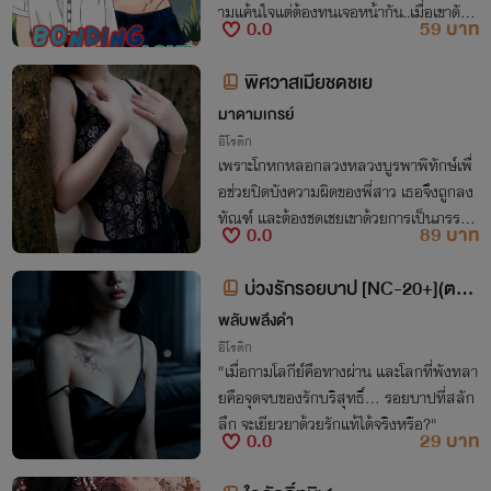
ามแค้นใจแต่ต้องทนเจอหน้ากัน..เมื่อเขาดันเ
0.0
59 บาท
ป็นอาจารย์พิเศษ!!
พิศวาสเมียชดชเย
มาดามเกรย์
อีโรติก
เพราะโกหกหลอกลวงหลวงบูรพาพิทักษ์เพื่
อช่วยปิดบังความผิดของพี่สาว เธอจึงถูกลง
ทัณฑ์ และต้องชดเชยเขาด้วยการเป็นภรรยา
0.0
89 บาท
ตามคำขอร้องของผู้มีพระคุณ ความรักจะเกิด
ขึ้นหรือไม่ จะลงเอยอย่างไร ท่ามกลางกบฎ
บ่วงรักรอยบาป [NC-20+](ตอน
บวรเดช 2476
ที่ 41-52)
พลับพลึงดำ
อีโรติก
"เมื่อกามโลกีย์คือทางผ่าน และโลกที่พังทลา
ยคือจุดจบของรักบริสุทธิ์... รอยบาปที่สลัก
ลึก จะเยียวยาด้วยรักแท้ได้จริงหรือ?"
0.0
29 บาท