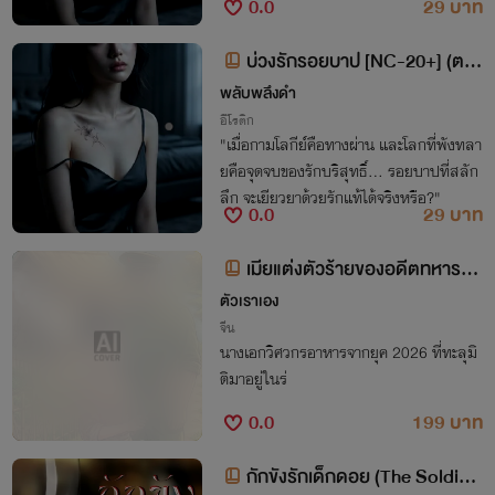
0.0
29 บาท
บ่วงรักรอยบาป [NC-20+] (ตอ
นที่ 64-83)
พลับพลึงดำ
อีโรติก
"เมื่อกามโลกีย์คือทางผ่าน และโลกที่พังทลา
ยคือจุดจบของรักบริสุทธิ์... รอยบาปที่สลัก
ลึก จะเยียวยาด้วยรักแท้ได้จริงหรือ?"
0.0
29 บาท
เมียแต่งตัวร้ายของอดีตทหารกล้
ายุค 80
ตัวเราเอง
จีน
นางเอกวิศวกรอาหารจากยุค 2026 ที่ทะลุมิ
ติมาอยู่ในร่
0.0
199 บาท
กักขังรักเด็กดอย (The Soldie