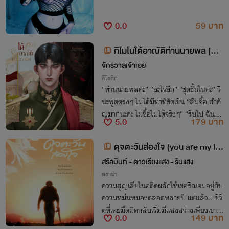
0.0
59 บาท
กิโมโนใต้อาณัติท่านนายพล [NC
20+]
จักรวาลเจ้าเอย
อีโรติก
“ท่านนายพลคะ” “อะไรอีก” “ชุดชั้นในค่ะ” ริ
นะพูดตรงๆ ไม่ได้มีท่าทีขัดเขิน “ลืมซื้อ สำคั
ญมากนะคะ ไม่ซื้อไม่ได้จริงๆ” “รีบไป ฉันจะร
5.0
179 บาท
อที่รถ” “ท่านนายพลชอบสีอะไรหรอคะ” เธอ
ถามขึ้นมาดื้อๆ นึกจะเปลี่ยนเรื่องก็เปลี่ยนทั
ดุจตะวันส่องใจ (you are my lig
นที ลีไวน์หยุดนิ่ง ชายหนุ่มมองหน้าเธอด้วย
ht)
สรัลมินท์ - ดาวเรียงแสง - รินแสง
สายตาที่อ่านไม่ออกว่าแม่สาวแสบตรงหน้าจ
ะมาไม้ไหน “ดำ” “อะเค...” รินะพยักหน้าช้าๆ
ดราม่า
ความสูญเสียในอดีตผลักให้เชอริณจมอยู่กับ
พลางลากเสียงยาว มุมปากขยับยิ้มอย่างเจ้า
ความหม่นหมองตลอดหลายปี แต่แล้ว...ชีวิ
เล่ห์ “ถ้างั้นล่ะก็ ซื้อสีดำยกเซ็ตเลยละกัน”
ตที่เคยมืดมิดกลับเริ่มมีแสงสว่างเพียงเขาก้า
0.0
149 บาท
วเดินเข้ามา