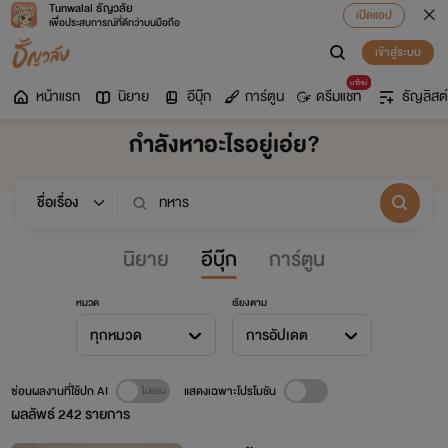
Tunwalai ธัญวลัย
เปิดแอป
เพื่อประสบการณ์ที่ดีกว่าบนมือถือ
เข้าสู่ระบบ
มาใหม่
หน้าแรก
นิยาย
อีบุ๊ก
การ์ตูน
ดรีมแชท
ธัญลิสต์
กำลังหาอะไรอยู่เอ่ย?
นิยาย
อีบุ๊ก
การ์ตูน
หมวด
เรียงตาม
ทุกหมวด
การอัปเดต
ซ่อนผลงานที่ใช้ปก AI
แสดงเฉพาะโปรโมชัน
ผลลัพธ์
242
รายการ