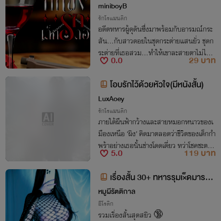
r’s Pet) #ไรเกอร์Xบัวตอง
miniboyB
รักโรแมนติก
อดีตทหารผู้ดุดันซึ่่งมาพร้อมกับอารมณ์กระ
สัน...กับสาวดอยในชุดกระต่ายแสนยั่ว ชุดก
ระต่ายที่เธอสวม...ทำให้เขาละสายตาไม่ได้ เ
0.0
29 บาท
ธอมีหนี้ ส่วนเขามีเงินข้อตกลงชั่วคราวจึงเกิ
ดขึ้น
โอบรักไว้ด้วยหัวใจ(มีหนังสั้น)
LuxAoey
รักโรแมนติก
ภายใต้ผืนฟ้ากว้างและสายหมอกหนาวของเ
มืองเหนือ ‘ผิง’ คิดมาตลอดว่าชีวิตของเด็กกำ
พร้าอย่างเธอนั้นช่างโดดเดี่ยว ทว่าโชคชะตาก
5.0
119 บาท
ลับถักทอพรหมลิขิตอย่างอัศจรรย์ นำพาเธอ
มาพบกับ ‘ผู้กองนนท์’ นายทหารหนุ่มผู้เข้าม
เรื่องสั้น 30+ ทหารรุมเ×็ดมาราธ
าเติมเต็มหัวใจ และครอบครัวดำรงสินธุ์ที่พร้
อน 🔞 SM
หมูผีรัตติกาล
อมจะโอบกอดเธอด้วยความรักอันอบอุ่นอย่า
งที่ไม่เคยได้รับมาก่อน
อีโรติก
รวมเรื่องสั้นสุดสยิว 🔞