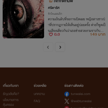
ใจภักดิ์ทมิฬ
ศรีดารัศ
รักโรแมนติก
ความเร้นลับที่รอการเปิดเผย หญิงสาวชาวป่
าที่ปรากฏกายให้เห็นอยู่บ่อยครั้ง ต่างก็พูดเป็
นเสียงเดียวกันว่าเธอช่างสวยงามราวกับนาง
0.0
149 บาท
อัปสรา แต่สำหรับชาวบ้านในหมู่บ้านเร้นลับ
นั้นต่างก็เรียกเธอว่า แม่ครูอัปสรา!!!
เกี่ยวกับเรา
ช่วยเหลือ
ช่องทางติดต่อ
ธัญวลัยคือ?
บทความ
tunwalai.com
นโยบายการ
FAQ
@webtunwalai
คุ้มครอง