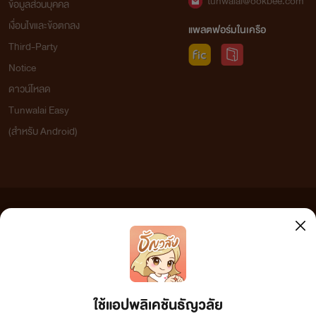
tunwalai@ookbee.com
ข้อมูลส่วนบุคคล
เงื่อนไขและข้อตกลง
แพลตฟอร์มในเครือ
Third-Party
Notice
ดาวน์โหลด
Tunwalai Easy
(สำหรับ Android)
ข้อความที่ท่านได้อ่านจากเว็บไซต์นี้เกิดจากการเขียนโดยสาธารณชนและเผยแพร่โดยอัตโนมัติ ผู้ดูแล
เว็บไซต์แห่งนี้ไม่ได้เห็นด้วยและไม่ขอรับผิดชอบต่อข้อความใดๆ ทั้งสิ้น ดังนั้นผู้อ่านทุกท่านโปรดใช้
วิจารณญาณในการกลั่นกรองด้วยตนเอง และหากท่านพบข้อความใดๆ ที่ขัดต่อกฎหมายและศีลธรรม
กรุณาแจ้งมาที่ tunwalai@ookbee.com เพื่อทีมงานจะได้ดำเนินการในทันที ทั้งนี้ ทางเว็บไซต์ขอสงวน
ลิขสิทธิ์ตามพระราชบัญญัติลิขสิทธิ์ (ฉบับเพิ่มเติม) พ.ศ.2558
ใช้แอปพลิเคชันธัญวลัย