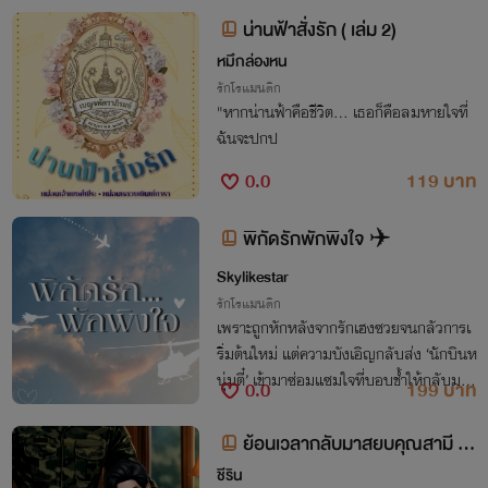
น่านฟ้าสั่งรัก ( เล่ม 2)
หมึกล่องหน
รักโรแมนติก
​"หากน่านฟ้าคือชีวิต... เธอก็คือลมหายใจที่
ฉันจะปกป
0.0
119 บาท
พิกัดรักพักพิงใจ ✈️
Skylikestar
รักโรแมนติก
เพราะถูกหักหลังจากรักเฮงซวยจนกลัวการเ
ริ่มต้นใหม่ แต่ความบังเอิญกลับส่ง ‘นักบินห
นุ่มตี๋’ เข้ามาซ่อมแซมใจที่บอบช้ำให้กลับมาเ
0.0
199 บาท
ต้นแรงอีกครั้งหนึ่ง!
ย้อนเวลากลับมาสยบคุณสามี M
preg
ชีริน