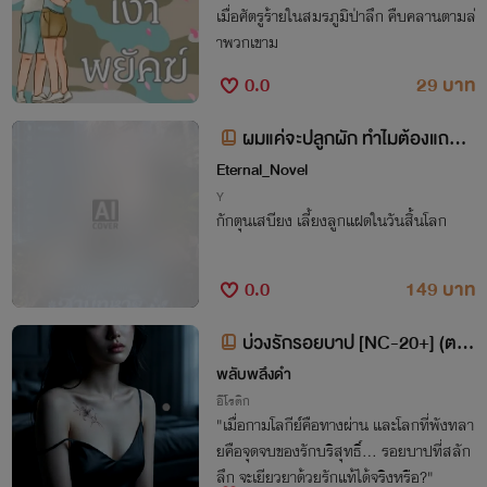
เมื่อศัตรูร้ายในสมรภูมิป่าลึก คืบคลานตามล่
าพวกเขาม
0.0
29 บาท
ผมแค่จะปลูกผัก ทำไมต้องแถมส
ามีทหารกับลูกแฝดมาด้วย!
Eternal_Novel
Y
กักตุนเสบียง เลี้ยงลูกแฝดในวันสิ้นโลก
0.0
149 บาท
บ่วงรักรอยบาป [NC-20+] (ตอ
นที่ 84-93)
พลับพลึงดำ
อีโรติก
"เมื่อกามโลกีย์คือทางผ่าน และโลกที่พังทลา
ยคือจุดจบของรักบริสุทธิ์... รอยบาปที่สลัก
ลึก จะเยียวยาด้วยรักแท้ได้จริงหรือ?"