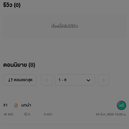
แห่งญี่ปุ่นกับคุณเมยอนเจ้าของบริษัทผลิตของแบรนเนมชื่อดัง
รีวิว (0)
ความฝันของเรียวกิคือการเป็นสายลับเหมือนเจมส์บอน 007
เรียวกิเป็นคนที่น่าเกรงขาม แต่เสียอย่างเดีบวที่เขาชอบ...ตุ๊กตา
เรื่องนี้ยังไม่มีรีวิว
คิตตี้!!!
หัวหน้าหน่วยงาน
ตอนนิยาย (
8
)
ชื่อ:เรียวกิ มิโยกะ
ตอนแรกสุด
ชื่อเล่น:เรียวกิ
อายุ:24ปี
#1
บทนำ
423
0
0 หน้า
24 มี.ค. 2559 10:39 น.
สถานะ:โสด