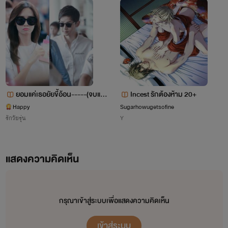
ยอมแค่เธอยัยขี้อ้อน-----(จบแล้
Incest รักต้องห้าม 20+
ว)
Happy
Sugarhowugetsofine
รักวัยรุ่น
Y
แสดงความคิดเห็น
กรุณาเข้าสู่ระบบเพื่อแสดงความคิดเห็น
เข้าสู่ระบบ