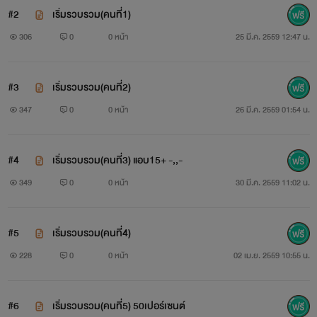
ความสามารถ:การต่อสู้ทั้งการใช้ปืน ธนู และศิลปะป้องกันตัว
#2
เริ่มรวบรวม(คนที่1)
ขั้น Professional
306
0
0 หน้า
25 มี.ค. 2559 12:47 น.
#3
เริ่มรวบรวม(คนที่2)
#คนอื่นติดตามเอาเองน้าาาาาาาาา
347
0
0 หน้า
26 มี.ค. 2559 01:54 น.
#4
เริ่มรวบรวม(คนที่3) แอบ15+ -,,-
INTRO
349
0
0 หน้า
30 มี.ค. 2559 11:02 น.
#5
เริ่มรวบรวม(คนที่4)
เนื่องจากคุณลูก'เรียวกิ'กำลังอ่อนล้า คุณแม่'เมยอน'เลยต้อง
228
0
0 หน้า
02 เม.ย. 2559 10:55 น.
ออกโรง ทั้งนี้เพื่ออยากให้ฝันของลูกเป็นจริง เมยอนจึงทำการตั้ง
หน่วยงานสายลับ'SSP'ขึ้นมา!!!
#6
เริ่มรวบรวม(คนที่5) 50เปอร์เซนต์