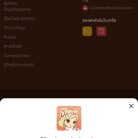
คุ้มครอง
tunwalai@ookbee.com
ข้อมูลส่วนบุคคล
เงื่อนไขและข้อตกลง
แพลตฟอร์มในเครือ
Third-Party
Notice
ดาวน์โหลด
Tunwalai Easy
(สำหรับ Android)
ข้อความที่ท่านได้อ่านจากเว็บไซต์นี้เกิดจากการเขียนโดยสาธารณชนและเผยแพร่โดยอัตโนมัติ ผู้ดูแล
เว็บไซต์แห่งนี้ไม่ได้เห็นด้วยและไม่ขอรับผิดชอบต่อข้อความใดๆ ทั้งสิ้น ดังนั้นผู้อ่านทุกท่านโปรดใช้
วิจารณญาณในการกลั่นกรองด้วยตนเอง และหากท่านพบข้อความใดๆ ที่ขัดต่อกฎหมายและศีลธรรม
กรุณาแจ้งมาที่ tunwalai@ookbee.com เพื่อทีมงานจะได้ดำเนินการในทันที ทั้งนี้ ทางเว็บไซต์ขอสงวน
ลิขสิทธิ์ตามพระราชบัญญัติลิขสิทธิ์ (ฉบับเพิ่มเติม) พ.ศ.2558