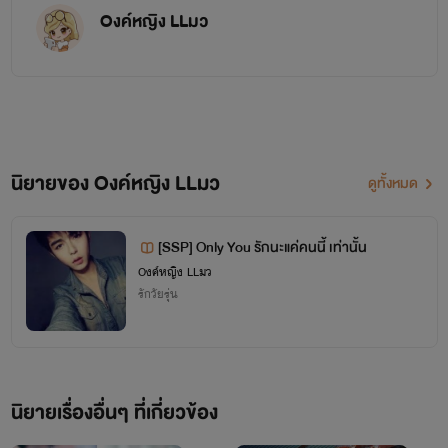
Oงค์หญิง LLมว
นิยายของ Oงค์หญิง LLมว
ดูทั้งหมด
[SSP] Only You รักนะแค่คนนี้ เท่านั้น
Oงค์หญิง LLมว
รักวัยรุ่น
นิยายเรื่องอื่นๆ ที่เกี่ยวข้อง