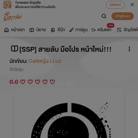
Tunwalai ธัญวลัย
เปิดแอป
เพื่อประสบการณ์ที่ดีกว่าบนมือถือ
เข้าสู่ระบบ
มาใหม่
หน้าแรก
นิยาย
อีบุ๊ก
การ์ตูน
ดรีมแชท
ธัญลิสต์
[SSP] สายลับ มือโปร หน้าใหม่!!!
นักเขียน:
Oงค์หญิง LLมว
รักวัยรุ่น
0.0