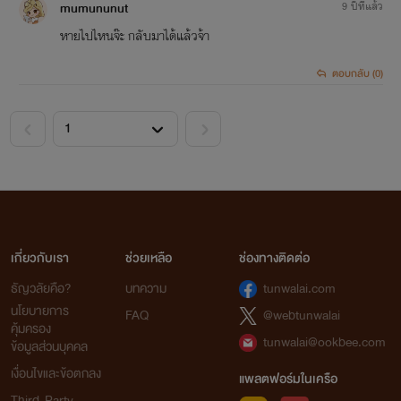
mumununut
9 ปีที่แล้ว
หายไปไหนจ๊ะ กลับมาได้แล้วจ้า
ตอบกลับ (0)
<
>
เกี่ยวกับเรา
ช่วยเหลือ
ช่องทางติดต่อ
ธัญวลัยคือ?
บทความ
tunwalai.com
นโยบายการ
FAQ
@webtunwalai
คุ้มครอง
tunwalai@ookbee.com
ข้อมูลส่วนบุคคล
เงื่อนไขและข้อตกลง
แพลตฟอร์มในเครือ
Third-Party