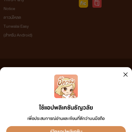
Notice
ดาวน์โหลด
Tunwalai Easy
(สำหรับ Android)
ข้อความที่ท่านได้อ่านจากเว็บไซต์นี้เกิดจากการเขียนโดยสาธารณชนและเผยแพร่โดยอัตโนมัติ ผู้ดูแล
เว็บไซต์แห่งนี้ไม่ได้เห็นด้วยและไม่ขอรับผิดชอบต่อข้อความใดๆ ทั้งสิ้น ดังนั้นผู้อ่านทุกท่านโปรดใช้
วิจารณญาณในการกลั่นกรองด้วยตนเอง และหากท่านพบข้อความใดๆ ที่ขัดต่อกฎหมายและศีลธรรม
กรุณาแจ้งมาที่ tunwalai@ookbee.com เพื่อทีมงานจะได้ดำเนินการในทันที ทั้งนี้ ทางเว็บไซต์ขอสงวน
ลิขสิทธิ์ตามพระราชบัญญัติลิขสิทธิ์ (ฉบับเพิ่มเติม) พ.ศ.2558
ใช้แอปพลิเคชันธัญวลัย
เพื่อประสบการณ์อ่านและเขียนที่ดีกว่าบนมือถือ
เปิดแอปพลิเคชัน