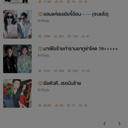
17.3K
51
16
12
กิจกรรมมีทุกเรื่องอยากแจกอะไรตอนไหนก็ตสมอารมณ์
ยอมแค่เธอยัยขี้อ้อน-----(จบแล้ว)
เรื่องที่จบมี
รักวัยรุ่น
-ยอมแค่เธอยัยขี้อ้อน
199K
251
132
41
มาเฟียร้ายกำราบยากูซ่าโหด 18+++++
เรื่องที่อัพอยู่
รักวัยรุ่น
-มาเฟียร้ายกำหราบยากุซ่าโหด
157K
404
256
55
-ยัยตัวดี..
เ.ธอมันร้าย
ยัยตัวดี..เธอมันร้าย
รักวัยรุ่น
เรื่องที่คิดไว้
32.8K
98
17
16
-ยัยตัวแสบประทะไอ้โหด
-มัดหัวใจนายเย็นชา