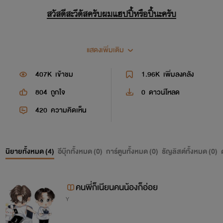
สวัสดีสะวีดัสครับผมแฮปปี้หรือปี้นะครับ
แสดงเพิ่มเติม
ความเป็นมาของปี้นะถึงไม่มีใครอยากรู้แต่ปี้อยากบอก
407K
เข้าชม
1.96K
เพิ่มลงคลัง
ตือเพื่อนของปี้มันชอบอ่านนิยายมากแล้วคือเวลาอยู่ด้วยกันมันก็
บังคับปี้อ่านจนตอนนี้กลายเป็นปี้ที่เสพติดอ่านจนแม่ปี้เก็บนิยาย
804
ถูกใจ
0
ดาวน์โหลด
ปี้ไปเผาเพราะปี้อ่านแต่นิยาย(เด็กๆอย่าเอาอย่างนะ) ตั้งแต่นั่นมาปี้
420
ความคิดเห็น
ก็แอบซื้อมาอ่านตลอดแต่ด้วยความที่ซื้อมาก็แพงแต่เก็บไว้กับตัว
ไม่ได้ปี้เลยเริ่มหาที่อ่าใหม่จนมาเจอหลายๆเวฟที่มีให้อ่านและเมื่อ
ปีที่แล้วปี้ได้เข้ามาอ่านในของพี่ธัญของเราแล้วมันเป็นแนวที่ปี้
นิยายทั้งหมด (
4
)
อีบุ๊กทั้งหมด (
0
)
การ์ตูนทั้งหมด (
0
)
ธัญลิสต์ทั้งหมด (
0
)
ชอบ55555ก็อ่านมาได้สักช่วงอยู่เพื่อนบอกไม่ลองแต่ดูวะปี้คืนนั่น
ปี้ก็แต่งสดทันทีเลย555555 จนตอนนี้ปี้ก็ยังใช้ตรรกเดิมคือคิด
คนพี่ก็เนียนคนน้องก็อ่อย
อะไรก็เขียนและทุกเรื่องปี้อิงมาจากคนใกล้ตัวเช่นนิสัย
Y
ปี้เป็นคนเพื่อนน้อยชอบพูดคนเดียว( กุบ้าป่าววะ)