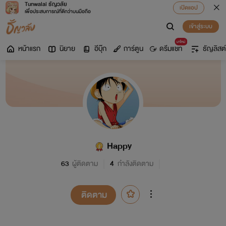
Tunwalai ธัญวลัย
เปิดแอป
เพื่อประสบการณ์ที่ดีกว่าบนมือถือ
เข้าสู่ระบบ
มาใหม่
หน้าแรก
นิยาย
อีบุ๊ก
การ์ตูน
ดรีมแชท
ธัญลิสต์
Happy
63
ผู้ติดตาม
4
กำลังติดตาม
ติดตาม