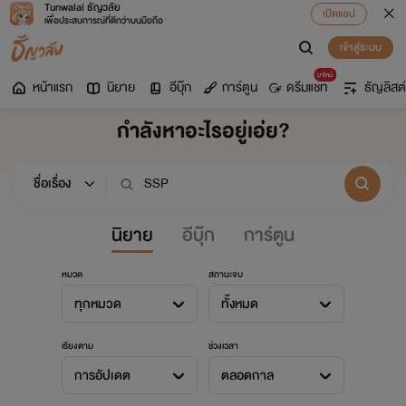
Tunwalai ธัญวลัย
เปิดแอป
เพื่อประสบการณ์ที่ดีกว่าบนมือถือ
เข้าสู่ระบบ
มาใหม่
หน้าแรก
นิยาย
อีบุ๊ก
การ์ตูน
ดรีมแชท
ธัญลิสต์
กำลังหาอะไรอยู่เอ่ย?
นิยาย
อีบุ๊ก
การ์ตูน
หมวด
สถานะจบ
ทุกหมวด
ทั้งหมด
เรียงตาม
ช่วงเวลา
การอัปเดต
ตลอดกาล