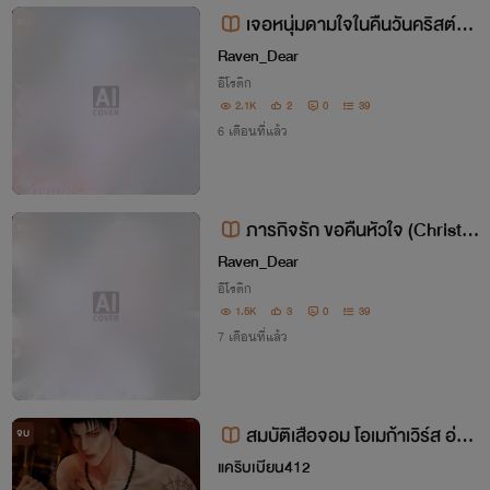
Diary
เจอหนุ่มดามใจในคืนวันคริสต์มา
จบ
ส (Christmas special)🎄
Raven_Dear
อีโรติก
2.1K
2
0
39
6 เดือนที่แล้ว
ภารกิจรัก ขอคืนหัวใจ (Christm
จบ
as Special )🎄
Raven_Dear
อีโรติก
1.5K
3
0
39
7 เดือนที่แล้ว
สมบัติเสือจอม โอเมก้าเวิร์ส อ่าน
จบ
ฟรีจนจบ (มี E-book)
แคริบเบียน412