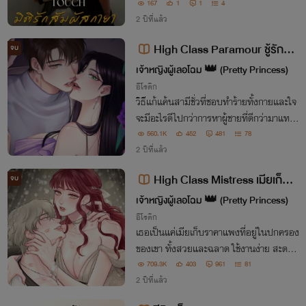
จากโลกอนาคตที่ย้อนอดีตเกือบ 50 ปีผ่านเค
167
1
1
4
รื่องมือที่ตนเองนั้นสร้าง การพบเจอของทั้ง
2 ปีที่แล้ว
คู่จึงทำให้เกิดเรื่องโกลาหลขึ้น
High Class Paramour ชู้รักชั้น
จบ
สูง (มี E-book)
เจ้าหญิงผู้เลอโฉม 👑 (Pretty Princess)
อีโรติก
วิธีแก้แค้นสามีชั่วที่ชอบทำร้ายทั้งกายและใจ
จะมีอะไรดีไปกว่าการหาผู้ชายที่ดีกว่ามาแทน
ที่เขากันล่ะ?
560.1K
452
481
78
2 ปีที่แล้ว
High Class Mistress เมียเก็บชั้
จบ
นสูง
เจ้าหญิงผู้เลอโฉม 👑 (Pretty Princess)
อีโรติก
เธอเป็นแค่เมียเก็บราคาแพงที่อยู่ในปกครอง
ของเขา ทั้งสวยและฉลาด ใช้งานง่าย สะดวก
สบาย ไร้ซึ่งข้อผูกมัดใด ซ้ำยังเร้าใจที่สุดเวลา
709.3K
403
961
81
อยู่บนเตียง แต่ไม่มีสิทธิ์เป็นมากไปกว่านั้น
2 ปีที่แล้ว
ต่อให้ใจจะหวั่นไหวเพียงใดก็ตาม