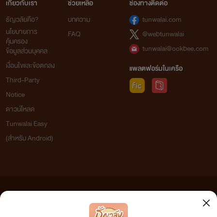
เกี่ยวกับเรา
ช่วยเหลือ
ช่องทางติดต่อ
ธัญวลัยคือ?
บทความ
tunwalai.com
นโยบายการ
FAQ
@webtunwalai
คุ้มครอง
tunwalai@ookbee.com
ข้อมูลส่วนบุคคล
เงื่อนไขและข้อตกลง
แพลตฟอร์มในเครือ
Third-Party
Notice
ดาวน์โหลด
Tunwalai Easy
(สำหรับ Android)
ข้อความที่ท่านได้อ่านจากเว็บไซต์นี้เกิดจากการเขียนโดยสาธารณชนและเผยแพร่โดยอัตโนมัติ ผู้ดูแล
เว็บไซต์แห่งนี้ไม่ได้เห็นด้วยและไม่ขอรับผิดชอบต่อข้อความใดๆ ทั้งสิ้น ดังนั้นผู้อ่านทุกท่านโปรดใช้