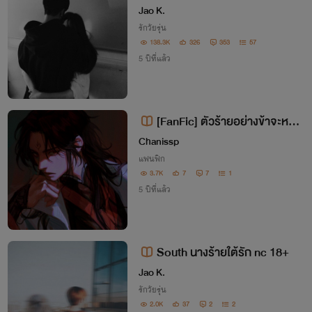
Jao K.
รักวัยรุ่น
138.3K
326
353
57
5 ปีที่แล้ว
[FanFic] ตัวร้ายอย่างข้าจะหนีเอ
าตัวรอดยังไงดี - โลกคู่ขนานของลั่ว
Chanissp
ปิงเกอ
แฟนฟิก
3.7K
7
7
1
5 ปีที่แล้ว
South นางร้ายใต้รัก nc 18+
Jao K.
รักวัยรุ่น
2.0K
37
2
2