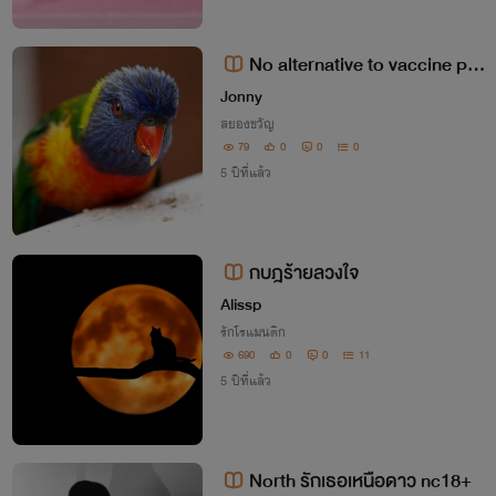
No alternative to vaccine pa
ssports, says Dubai airport boss
Jonny
สยองขวัญ
79
0
0
0
5 ปีที่แล้ว
กบฎร้ายลวงใจ
Alissp
รักโรแมนติก
690
0
0
11
5 ปีที่แล้ว
North รักเธอเหนือดาว nc18+