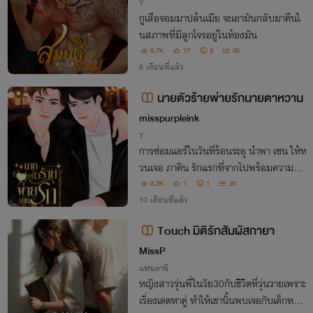
Y
กูเสือจอมมาปล้นเมีย จะเอามันกลับมาคืนใ
นสภาพที่มีลูกโจรอยู่ในท้องมัน
9.7K
17
2
36
8 เดือนที่แล้ว
นายตัวร้ายพ่ายรักนายตาหวาน
misspurpleink
Y
การซ่อมแอร์ในวันที่ร้อนระอุ นำพา เซน ให้ห
วนเจอ ภาคิน รักแรกที่จากไปพร้อมความลับ
และการทรยศในอดีต ความรักครั้งนี้จึงถูกท
3.2K
1
1
20
ดสอบระหว่างการให้อภัยหรือการสูญเสียอีก
10 เดือนที่แล้ว
ครั้ง
Touch มิติรักสัมผัสกายา
MissP
แฟนตาซี
หญิงสาวรุ่นพี่ในวัย30กับชีวิตที่วุ่นวายเพราะ
เรื่องเดตหาคู่ ทำให้เขานั้นพบเจอกับเด็กหนุ่ม