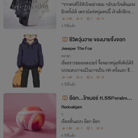
“จากคนที่ไร้หัวใจอย่างผม กลับมาใจเต้นแรง
อีกครั้งได้ เพราะไอร่หนุ่มคนนี้ เจ้าเด็กฝึกงาน
นนน!!!”
1.0K
0
1
11
3 ปีที่แล้ว
ชีวิตวุ่นวาย ของนายจิ้งจอก
Jessper The Fox
ดราม่า
เรื่องราวของเจสเปอร์ จิ้งจอกหนุ่มที่เพิ่งได้รั
บประสบการณ์ในการเป็น HR ครั้งแรก ชีวิต
ของเขาหลังจากนี้จะไม่มีวันเหมือนเดิมอีกเล
1.4K
4
4
12
ย ร่วมลุ้นกันไปว่าในแต่ละวันนั้น เจสเปอร์จะ
5 ปีที่แล้ว
เจอกับเรื่องราวน่าปวดหัวอะไรบ้าง
อ๊อก...โทเบอร์ ft.SSPersimmo
ns [NC25++]
Redoakjam
Y
เรื่องสั้นแบบ อ๊อก อ๊อก
1.5K
1
1
9
5 ปีที่แล้ว