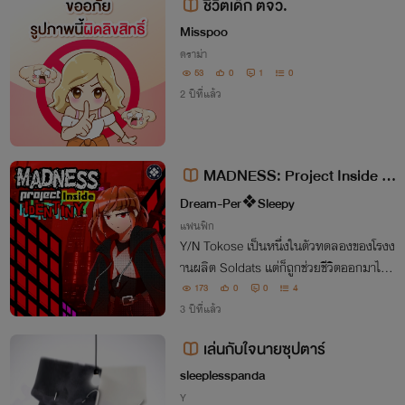
ชีวิตเด็ก ตจว.
Misspoo
ดราม่า
53
0
1
0
2 ปีที่แล้ว
MADNESS: Project Inside Id
entiny [PG-15]
Dream-Per❖Sleepy
แฟนฟิก
Y/N Tokose เป็นหนึ่งในตัวทดลองของโรงง
านผลิต Soldats แต่ก็ถูกช่วยชีวิตออกมาได้โ
ดยพลเมืองดีสองนายชาวเนวาด้า และได้เป็น
173
0
0
4
ส่วนหนึ่งในทีมของพวกเขาไปโดยปริยาย เพี
3 ปีที่แล้ว
ยงเพราะความสามารถพิเศษที่เธอได้จาการท
เล่นกับใจนายซุปตาร์
ดลอง AAHW
sleeplesspanda
Y