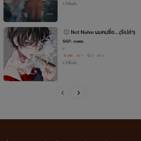
6 ปีที่แล้ว
Not Naive ผมคนซื่อ...(รึเปล่า)
SSP. news
Y
458
7
0
2
6 ปีที่แล้ว