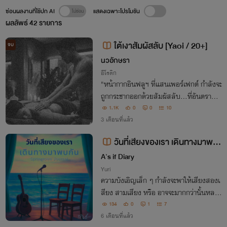
ซ่อนผลงานที่ใช้ปก AI
แสดงเฉพาะโปรโมชัน
ผลลัพธ์
42
รายการ
ใต้เงาสัมผัสลับ [Yaoi / 20+]
จบ
นวอักษรา
อีโรติก
"หน้ากากอินฟลูฯ ที่แสนเพอร์เฟกต์ กำลังจะ
ถูกกระชากออกด้วยสัมผัสลับ...ที่อันตรายก
ว่าทุกรีวิว"
1.1K
0
0
10
3 เดือนที่แล้ว
วันที่เสียงของเรา เดินทางมาพบ
กัน "💫อ่านฟรีจนกว่าจะอัพจบ
A's if Diary
Yuri
💫"
ความบังเอิญเล็ก ๆ กำลังจะพาให้เสียงสองเ
สียง สามเสียง หรือ อาจจะมากกว่านั้นหลาย
เสียง มาพบกันกับเรื่องราวของ “ วันแรกที่เ
134
0
1
7
สียง ของเรามาพบกัน ” Youtube : Airi's
6 เดือนที่แล้ว