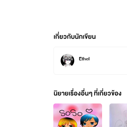
มีปัญหาตรงไหนหรืออยากสอนอะรสั
เกี่ยวกับนักเขียน
งั้นก็! Let's GO!!ε=(/*>∀<)/
Ethel
นิยายเรื่องอื่นๆ ที่เกี่ยวข้อง