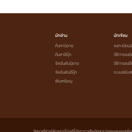
นักอ่าน
นักเขียน
ค้นหานิยาย
ลงทะเบียนนั
ค้นหาอีบุ๊ก
วิธีการลงน
จัดอันดับนิยาย
วิธีการลงอีบ
จัดอันดับอีบุ๊ก
ระบบสนับส
เติมเหรียญ
ข้อความที่ท่านได้อ่านจากเว็บไซต์นี้เกิดจากการเขียนโดยสาธารณชนและเผยแพร่โดยอัตโน