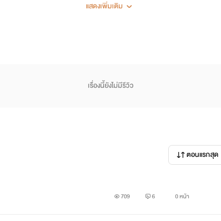
) ไรท์ก็เลยบบ เอ้อ อยากลองแต่งเองดู
แสดงเพิ่มเติม
กับเนื้อเรื่องหลักเอาซะเล้ยย
ๆ(?)ด้วยสิ
เรื่องนี้ยังไม่มีรีวิว
ยากมากมาย
ตอนแรกสุด
ร์ค(รึป่าว) แฟนตาซี
ังไงก็ขอฝากด้วยนะครับบ
709
6
0 หน้า