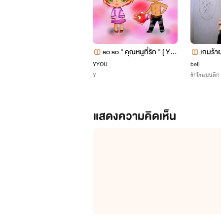
so so " คุณหนูที่รัก " [ YA
เกมร้าย
OI 18 + ]
YYOU
bell
Y
รักโรแมนติก
แสดงความคิดเห็น