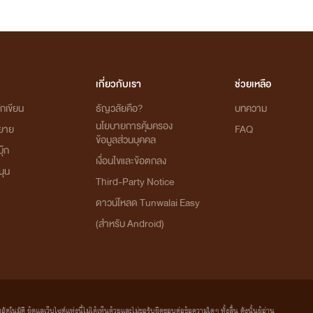
เกี่ยวกับเรา
ช่วยเหลือ
กเขียน
ธัญวลัยคือ?
บทความ
นโยบายการคุ้มครอง
ิยาย
FAQ
ข้อมูลส่วนบุคคล
ุ๊ก
เงื่อนไขและข้อตกลง
นุน
Third-Party Notice
ดาวน์โหลด Tunwalai Easy
(สำหรับ Android)
มัติ ผู้ดูแลเว็บไซต์แห่งนี้ไม่ได้เห็นด้วยและไม่ขอรับผิดชอบต่อข้อความใดๆ ทั้งสิ้น ดังนั้นผู้อ่าน