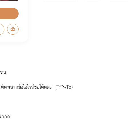
อเทล
่ะนะ ผิดพลาดยังไงไรท์ขอโต๊ดดด (TヘTo)
หนักกก