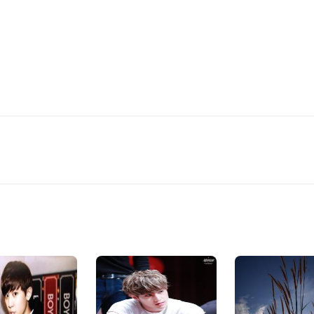
กอยางให้ไรท์ก็คอมเม้นไว้โลดดด