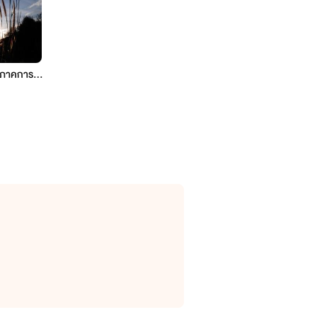
o ภาคการห
วามสามรถ