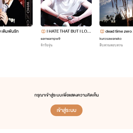
 เดิมพันรัก
I HATE THAT BUT I LOVE
dead time zer
U นายแบดบอย
ายตัวของผู้มีค
earnearnpw9
kurosawaneko
รักวัยรุ่น
สืบสวนสอบสวน
กรุณาเข้าสู่ระบบเพื่อแสดงความคิดเห็น
เข้าสู่ระบบ