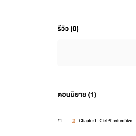
หนักแบบดูได้เป็นล้ารอบ(เวอร์ไป๊
สักครั้ง
รีวิว (0)
สุดท้ายก็แต่ง(?) เรื่องราวนี้ไม่เกี่ย
แนวนี้ก็เป็นแฟนตาซีไขปริศนา บลา
มันค่อนข้างยากสําหรับไรท์ แบบ
ตอนนิยาย (
1
)
แนวที่ไรท์แต่งจะเป็นแนวดราม่า ดา
ไรท์ก็เป็นคนไม่ค่อยพูดซะด้วยสิ ย
#1
Chaptor1 : Ciel Phantomhive