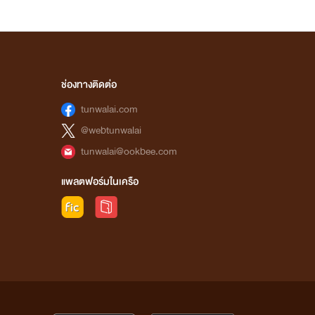
ช่องทางติดต่อ
tunwalai.com
@webtunwalai
tunwalai@ookbee.com
แพลตฟอร์มในเครือ