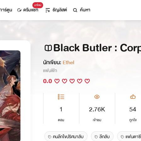
มาใหม่
การ์ตูน
ดรีมแชท
ธัญลิสต์
ค้นหา
Black Butler : Co
นักเขียน:
Ethel
แฟนฟิก
0.0
1
2.76K
54
ตอน
เข้าชม
ถูกใจ
คนลึกไขปริศนาลับ
ลึกลับ
แฟนตาซี