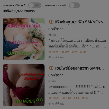
ซ่อนผลงานที่ใช้ปก AI
แสดงเฉพาะโปรโมชัน
ผลลัพธ์
1,977
รายการ
ลิขิตรักคุณมาเฟีย SM/NC25+
จบ
++
นกเขียว^^
อีโรติก
“ ฉันบอกให้คุณเอามันออกไปไงคะ ฮึก….เอ
าออกไปเดี๋ยวนี้ มันเจ็บ….ฮึก ” “ ….ดะ….เดี๋
ยวฉันจะทำให้เธอหายเจ็บเอง~~ ”
53.8K
289
9
21
53 นาทีที่แล้ว
แวมไพร์น้อยล่าสวาท SM/NC2
จบ
5+++
นกเขียว^^
ดราม่า
แคว่กกกกกกกกกกก!!!!!!!!!!!!!!!!!!!! “ อ๊ะ!! ….ย
ะ….อย่าทำแบบนี้กับข้านะท่านราชา!!! ” “ ข้า
ทำแน่!! วันนี้ข้าจะยัดเยียดความเป็นผัวให้กับเ
128.1K
1.3K
4
16
จ้า!!! ”
54 นาทีที่แล้ว