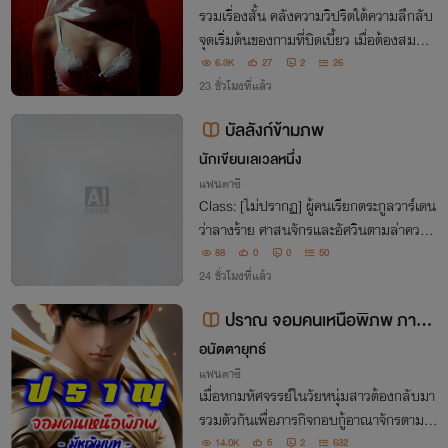
รวมเรื่องสั้น คลังความวิปริตใต้ความลึกลับ
จุดเริ่มต้นของกามที่บิดเบี้ยว เมื่อต้องสมสู่กั
บสิ่งที่ไม่ใช่มนุษย์ วิญญาณหิวโหยไม่ได้ต้อง
6.3K
27
2
26
การแค่ลมหายใจ แต่ต้องการ "ความร่าน" ม
23 ชั่วโมงที่แล้ว
าเซ่นสังเวย!
บัลลังก์ข้ามภพ
นักเขียนเลเวลหนึ่ง
แฟนตาซี
Class: [ไม่ปรากฏ] ผู้คนเรียกตระกูลวาร์เดน
ว่าลางร้าย ศาสนจักรและอัศวินตามล่าความ
ลับที่ถูกฝังไว้ ส่วนเงาของยุคเทพกำลังขยับอ
88
0
0
50
ยู่หลังบัลลังก์ไร้หน้า หากโลกนี้ไม่เหลือที่ให้เ
24 ชั่วโมงที่แล้ว
ขา เคอัลจะสร้างที่ของตนเองขึ้นมา
ปราณ จอมคนเหนือพิภพ ภาคมั
ชฌิมบท
อนัตตายุทธ์
แฟนตาซี
เมื่อหกมหัศจรรย์ในวัยหนุ่มสาวต้องกลับมา
รวมตัวกันเพื่อภารกิจกอบกู้อาณาจักรตามโอ
งการสวรรค์และสลายสามขุมกำลัง ได้แก่ ส
14.0K
5
2
632