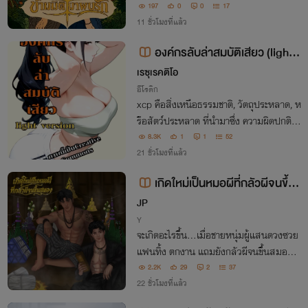
บคนที่ไม่อยากร่วมทางที่สุด ความสัมพันธ์ที่
197
0
0
17
เริ่มต้นด้วยความเกลียดชัง จะค่อยๆเปลี่ยนเ
11 ชั่วโมงที่แล้ว
ป็นความรักได้หรือไม่
องค์กรลับล่าสมบัติเสียว (light v
ersion)
เรซุเรคติโอ
อีโรติก
xcp คือสิ่งเหนือธรรมชาติ, วัตถุประหลาด, ห
รือสัตว์ประหลาด ที่นำมาซึ่ง ความผิดปกติต้
องห้ามทางกามอารมณ์ หากปล่อยไว้อาจจะ
8.3K
1
1
52
ส่งผลกระทบร้ายแรงต่อมนุษย์ชาติอย่างร้าย
21 ชั่วโมงที่แล้ว
แรงพวกเขาจึงต้องทำการตามเก็บ และกักกั
เกิดใหม่เป็นหมอผีที่กลัวผีจนขึ้น
นพวกมัน
สมอง
JP
Y
จะเกิดอะไรขึ้น…เมื่อชายหนุ่มผู้แสนดวงซวย
แฟนทิ้ง ตกงาน แถมยังกลัวผีจนขึ้นสมอง ต้
องมาตายอย่างปริศนา ก่อนลืมตาขึ้นมาอีกค
2.2K
29
2
37
รั้งในร่างของหมอผีสายดำผู้เลื่องชื่อด้านคุณ
22 ชั่วโมงที่แล้ว
ไสยอาคม ที่ทั้งคนและผีต่างหวาดกลัว