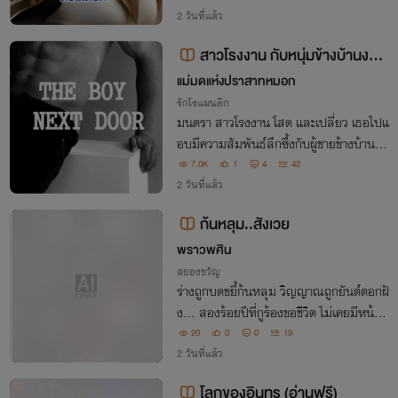
มาพันธ์ภูตฌานวิญญาณยุทธ์, นิกายจอมเท
2 วันที่แล้ว
พวสวัตตี และพญากากาศแห่งเมืองขีดขินให้
สาวโรงงาน กับหนุ่มข้างบ้านงาน
สิ้นสูญ
ดี
แม่มดแห่งปราสาทหมอก
รักโรแมนติก
มนตรา สาวโรงงาน โสด และเปลี่ยว เธอไปแ
อบมีความสัมพันธ์ลึกซึ้งกับผู้ชายข้างบ้าน เรื่
องนี้จะเป็นเรื่องราวแอบแซ่บธรรมดา แต่มัน
7.0K
1
4
42
ไม่ง่าย เพราะผู้ชายคนนั้นดันเป็น โรบอตแอน
2 วันที่แล้ว
ดรอยด์ ที่มีกระด....
ก้นหลุม..สังเวย
พราวพศิน
สยองขวัญ
ร่างถูกบดขยี้ก้นหลุม วิญญาณถูกยันต์ตอกฝั
ง... สองร้อยปีที่กูร้องขอชีวิต ไม่เคยมีหน้าไ
หนช่วยกู แล้วตอนนี้น้ำแดงขวดเดียว จะมาข
20
0
0
19
อให้กูไปผุดไปเกิดรึไง?!
2 วันที่แล้ว
โลกของอินทร (อ่านฟรี)