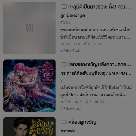
ทะลุมิติเป็นนางรอง: ติ้ง! คุณถูก
บอสล็อกตัวไว้แล้ว
ลูกเป็ด​หน้าบูด
อีโรติก
หร่วนเหมียนเหมียนปรารถนาเพียงแค่ทำห
น้าที่เป็นนางรองที่ดีและใช้ชีวิตอย่างสงบเสงี่
ยมเท่านั้น เธอไม่ได้อยากพลิกชะตาฟ้าลิขิต
175
0
0
58
หรือแย่งซีนใคร เธอเต็มใจที่จะช่วยขับเน้นคว
1 ชั่วโมงที่แล้ว
ามรักอันแสนบริสุทธิ์ของพระ-นาง​
โลกสยองขวัญหลังความตายขอ
งนิกซ์กับบอสตัวร้ายของเขา
กระต่ายก็ต้องสีชมพูสิ (ชช) / SM X PD (ช
ญ)
Y
หลังจากตายนิกซ์ก็ถูกดึงเข้าไปในโลกใบใหม่
ภูตผี ปีศาจ สัตว์ประหลาด และเลือดสีแดงฉ
าน ทุกสิ่งเหล่านี้คือเรื่องสยองขวัญที่คนอื่น
7.1K
7
7
130
ต้องเจอ แต่เรื่องสยองขวัญของนิกซ์คือบอส
2 ชั่วโมงที่แล้ว
ตัวร้ายที่
คล้องผูกขวัญ
Astravia