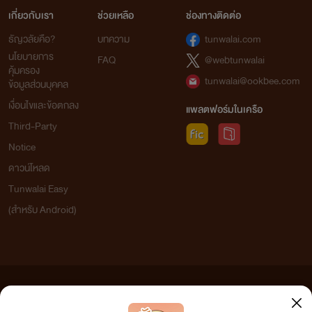
เกี่ยวกับเรา
ช่วยเหลือ
ช่องทางติดต่อ
ธัญวลัยคือ?
บทความ
tunwalai.com
นโยบายการ
FAQ
@webtunwalai
คุ้มครอง
tunwalai@ookbee.com
ข้อมูลส่วนบุคคล
เงื่อนไขและข้อตกลง
แพลตฟอร์มในเครือ
Third-Party
Notice
ดาวน์โหลด
Tunwalai Easy
(สำหรับ Android)
ข้อความที่ท่านได้อ่านจากเว็บไซต์นี้เกิดจากการเขียนโดยสาธารณชนและเผยแพร่โดยอัตโนมัติ ผู้ดูแล
เว็บไซต์แห่งนี้ไม่ได้เห็นด้วยและไม่ขอรับผิดชอบต่อข้อความใดๆ ทั้งสิ้น ดังนั้นผู้อ่านทุกท่านโปรดใช้