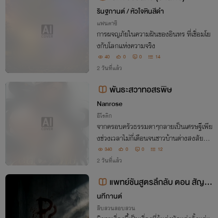
รินฐกานต์ / หัวใจหินสีดำ
แฟนตาซี
การผจญภัยในความฝันของอินทร ที่เชื่อมโย
งกับโลกแห่งความจริง
40
0
0
14
2 วันที่แล้ว
พันธะสวาทอสรพิษ
Nanrose
อีโรติก
จากครอบครัวธรรมดาๆกลายเป็นเศรษฐีเพีย
งช่วงเวลาไม่กี่เดือนจนชาวบ้านต่างสงสัยว่า
ลูกสาวบ้านนี้ไปทำอะไรมาถึงได้ยกฐานะตัวเอ
340
0
0
12
งให้ร่ำรวยที่สุดในหมู่บ้าน
2 วันที่แล้ว
แพทย์ชันสูตรลึกลับ ตอน สัญลั
กษณ์แห่งความตาย
นทีกานต์
สืบสวนสอบสวน