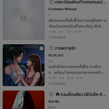
เวชระเบียนต้องห้ามของหมอปรา
ณ
Forbidden Whisper
Y
เมื่อหมอคนหนึ่งตื่นขึ้นในร่างของผู้ต้องหา เข
าต้องเปิดเวชระเบียนที่ไม่ควรมีอยู่ เพื่อพิสูจ
น์ว่า คนตายอาจยังไม่จบ และคนมีชีวิตอาจไ
434
1
1
50
ม่เคยได้เป็นเจ้าของชื่อของตัวเอง
23 ชั่วโมงที่แล้ว
กาลพรายรัก
SUJILA21
Yuri
เธอฝันถึงใครบางคนมาทั้งชีวิต ส่วนอีกค
น…เหมือนกำลังรอเธอมาหลายภพชาติ เมื่อ
โชคชะตานำพาทั้งสองมาพบกัน คำถามจึงเกิ
914
4
10
49
ดขึ้น…พวกเธอเคยรักกันมาก่อนจริงหรือไม
23 ชั่วโมงที่แล้ว
่…?
🔥รวมเรื่องเสียว มิติวิปริต ตัณ
หาหลอน [NC25+]
รันราริน
อีโรติก