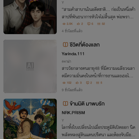
Y
“สามคำสาบานในอดีตชาติ… ก่อเป็นหนึ่งคำ
สาปที่พันธนาการหัวใจไม่สิ้นสุด พ่อพรานผู้
แอบรัก เพื่อนผู้เคยลวง และวิญญาณร้ายที่ไ
2.5K
2
6
32
ม่อาจหลุดพ้น เมื่อดวงขวัญคนกลางหวนคืน
4 ชั่วโมงที่แล้ว
เขาคือผู้ชี้ชะตาให้ทั้งคนและผีได้จบสิ้น"
ชีวิตที่ต้องแลก
Yarinda.111
ดราม่า
สาววัยกลางคนอายุ48 ที่มีความเฉลียวฉลา
ดมีความมั่นคงในหน้าที่การงานและเธอไม่ต้
องการที่จะมีแฟนเพราะเธอคิดว่าแฟนคือภาร
102
3
2
5
ะแต่เธอก็ต้องมาเจอเหตุการณ์ที่ไม่คาดคิด ที่
9 ชั่วโมงที่แล้ว
ทำให้เธอได้เปลี่ยนชีวิตจากเดิมไป
ข้ามมิติ มาพบรัก
NRK.PRISM
Y
โลกทั้งใบเปลี่ยนไปเมื่อประตูมิติเปิดออก นิค
พลัดหลงสู่ดินแดนปริศนา และต้องจับมือกั