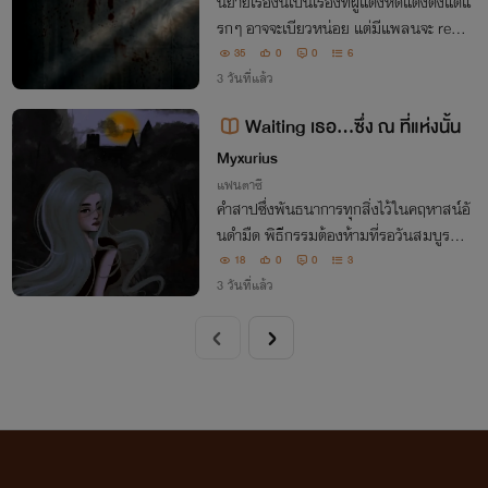
นิยายเรื่องนี้เป็นเรื่องที่ผู้แต่งหัดแต่งตั้งแต่แ
รกๆ อาจจะเบียวหน่อย แต่มีแพลนจะ rewrit
e หากใครชอบแนวนี้ช่วยกดใจให้ไรท์ด้วยนะ
35
0
0
6
คะ กราบ1 กราบ 2 กราบ3
3 วันที่แล้ว
Waiting เธอ...ซึ่ง ณ ที่แห่งนั้น
Myxurius
แฟนตาซี
คำสาปซึ่งพันธนาการทุกสิ่งไว้ในคฤหาสน์อั
นดำมืด พิธีกรรมต้องห้ามที่รอวันสมบูรณ์
ณ กลางป่าลึกซึ่งไม่มีผู้ใดสามารถค้นพบ เธ
18
0
0
3
อ...ยังคงรออยู่ที่นั่น
3 วันที่แล้ว