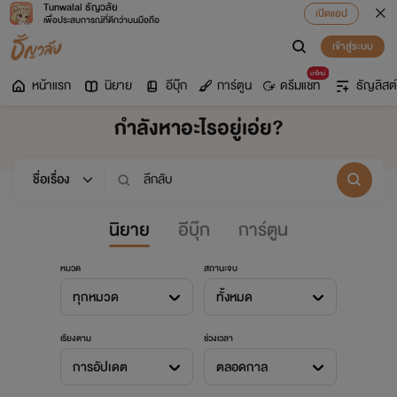
Tunwalai ธัญวลัย
เปิดแอป
เพื่อประสบการณ์ที่ดีกว่าบนมือถือ
เข้าสู่ระบบ
มาใหม่
หน้าแรก
นิยาย
อีบุ๊ก
การ์ตูน
ดรีมแชท
ธัญลิสต์
กำลังหาอะไรอยู่เอ่ย?
นิยาย
อีบุ๊ก
การ์ตูน
หมวด
สถานะจบ
ทุกหมวด
ทั้งหมด
เรียงตาม
ช่วงเวลา
การอัปเดต
ตลอดกาล