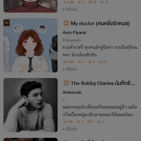
2.4K
0
10
13
2 ปีที่แล้ว
My doctor (คนคลั่งรักหมอ)
จบ
Aum Piyarat
รักโรแมนติก
ยามค่ำราตรี ทุกคนเข้าสู่นิทรา ยามถึงสุริยงเ
พลา ล้วนร้องขับขัน
2.9K
1
2
21
2 ปีที่แล้ว
The Sebby Diaries บันทึกรักข
องเซบาสเตียน
Antoncob
Y
ผมตกหลุมรักเพื่อนสนิทของผมอยู่ดีๆ แต่โล
กก็เหวี่ยงหนุ่มๆอีกสามคนมาให้ผมพร้อมกั
น ผมควรจะเลือกใครดี ผมไม่อยากทำให้พว
479
0
0
6
กเขาเจ็บหรอกนะ แต่ผมก็ไม่อยากปิดกั้นตัวเ
4 ปีที่แล้ว
องเหมือนกัน ใครกันที่จะเป็นคนที่ผมเลือก