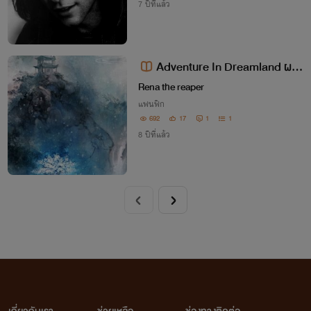
7 ปีที่แล้ว
Adventure In Dreamland ผจ
ญภัยในดินแดนแห่งความฝัน
Rena the reaper
แฟนฟิก
692
17
1
1
8 ปีที่แล้ว