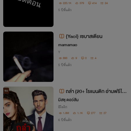
220.1K
379
414
24
5 ปีที่แล้ว
{Yaoi} เซบาสเตียน
mamamao
Y
893
9
0
4
5 ปีที่แล้ว
ถลำ (20+ โรแมนติก อ่านฟรีไม่ติ
จบ
ดเหรียญ)
มิสซฺ ดอว์สัน
อีโรติก
1.8M
1.1K
277
27
6 ปีที่แล้ว