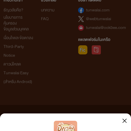
เกี่ยวกับเรา
ช่วยเหลือ
ช่องทางติดต่อ
ธัญวลัยคือ?
บทความ
tunwalai.com
นโยบายการ
FAQ
@webtunwalai
คุ้มครอง
tunwalai@ookbee.com
ข้อมูลส่วนบุคคล
เงื่อนไขและข้อตกลง
แพลตฟอร์มในเครือ
Third-Party
Notice
ดาวน์โหลด
Tunwalai Easy
(สำหรับ Android)
ข้อความที่ท่านได้อ่านจากเว็บไซต์นี้เกิดจากการเขียนโดยสาธารณชนและเผยแพร่โดยอัตโนมัติ ผู้ดูแล
เว็บไซต์แห่งนี้ไม่ได้เห็นด้วยและไม่ขอรับผิดชอบต่อข้อความใดๆ ทั้งสิ้น ดังนั้นผู้อ่านทุกท่านโปรดใช้
วิจารณญาณในการกลั่นกรองด้วยตนเอง และหากท่านพบข้อความใดๆ ที่ขัดต่อกฎหมายและศีลธรรม