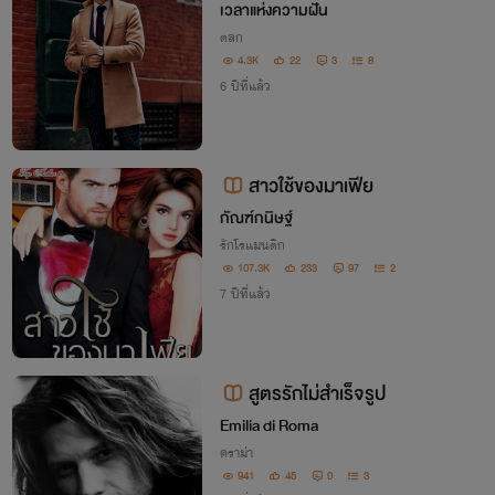
น)
เวลาแห่งความฝัน
ตลก
4.3K
22
3
8
6 ปีที่แล้ว
สาวใช้ของมาเฟีย
กัณฑ์กนิษฐ์
รักโรแมนติก
107.3K
233
97
2
7 ปีที่แล้ว
สูตรรักไม่สำเร็จรูป
Emilia di Roma
ดราม่า
941
45
0
3