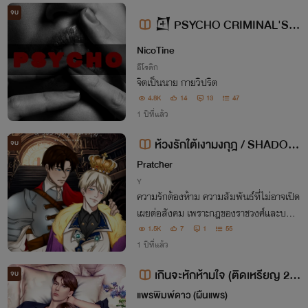
อนคืน
จบ
𒇻 PSYCHO CRIMINAL'S S
ECRET SM/NC+++
NicoTine
อีโรติก
จิตเป็นนาย กายวิปริต
4.8K
14
13
47
1 ปีที่แล้ว
ห้วงรักใต้เงามงกุฎ / SHADOW
จบ
OF THE CROWN
Pratcher
Y
ความรักต้องห้าม ความสัมพันธ์ที่ไม่อาจเปิด
เผยต่อสังคม เพราะกฎของราชวงศ์และบทบ
าทหน้าที่ที่แตกต่างกัน ทำให้ทั้งสองต้องเสีย
1.5K
7
1
55
สละบางสิ่งเพื่อรักษาสิ่งที่สำคัญกว่า พวกเข
1 ปีที่แล้ว
าต้องเลือกระหว่างหน้าที่และหัวใจ
เกินจะหักห้ามใจ (ติดเหรียญ 25/
จบ
04/68)
แพรพิมพ์ดาว (ผืนแพร)