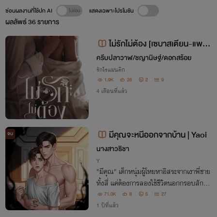
ซ่อนผลงานที่ใช้ปก AI
แสดงเฉพาะโปรโมชัน
ผลลัพธ์
36
รายการ
ไม่รักไม่ต้อง [เซบาสเตียน-แพรข
วัญ]
ครีบปลาวาฬ/ชญานิษฐ์/ดอกสร้อย
รักโรแมนติก
1.9K
28
2
9
4 เดือนที่แล้ว
มีคุณจะหนีออกจากบ้าน | Yaoi
จบ
นางสาวธิชา
Y
"มีคุณ" เด็กหนุ่มผู้โหยหาอิสระจากเงาพี่ชาย
ทั้งสี่ แค่ต้องการลองใช้ชีวิตนอกกรอบสักคืน
แต่การตัดสินใจไปกับชายแปลกหน้า กลับก
71.0K
8
6
27
ลายเป็นจุดเริ่มต้นของเรื่องราวที่เขาไม่อาจย้
1 ปีที่แล้ว