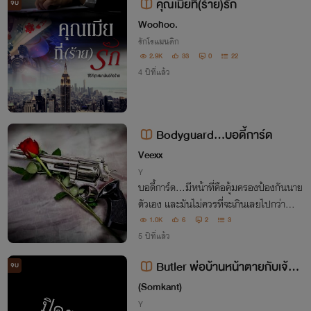
คุณเมียที่(ร้าย)รัก
จบ
Woohoo.
รักโรแมนติก
2.9K
33
0
22
4 ปีที่แล้ว
Bodyguard...บอดี้การ์ด
Veexx
Y
บอดี้การ์ด...มีหน้าที่คือคุ้มครองป้องกันนาย
ตัวเอง และมันไม่ควรที่จะเกินเลยไปกว่าคำว่า
"หน้าที่และคำสั่ง"
1.0K
6
2
3
5 ปีที่แล้ว
Butler พ่อบ้านหน้าตายกับเจ้าน
จบ
ายจอมกวน
(Somkant)
Y