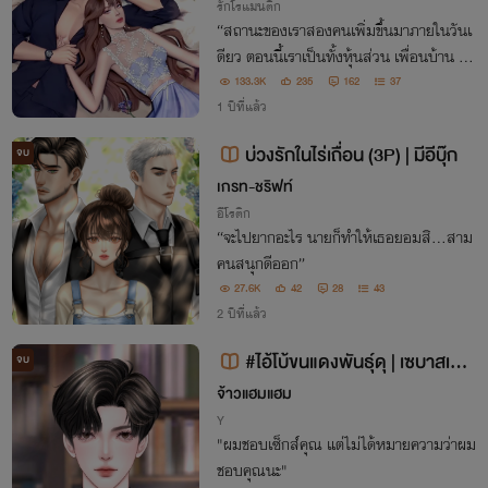
รักโรแมนติก
“สถานะของเราสองคนเพิ่มขึ้นมาภายในวันเ
ดียว ตอนนี้เราเป็นทั้งหุ้นส่วน เพื่อนบ้าน แล้
วก็...คู่นอน”
133.3K
235
162
37
1 ปีที่แล้ว
บ่วงรักในไร่เถื่อน (3P) | มีอีบุ๊ก
จบ
เกรท-ชริฟท์
อีโรติก
“จะไปยากอะไร นายก็ทำให้เธอยอมสิ...สาม
คนสนุกดีออก”
27.6K
42
28
43
2 ปีที่แล้ว
#ไอ้โบ้ขนแดงพันธุ์ดุ | เซบาสเตีย
จบ
น×โนริ
จ้าวแฮมแฮม
Y
"ผมชอบเซ็กส์คุณ แต่ไม่ได้หมายความว่าผม
ชอบคุณนะ"