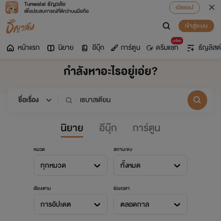
Tunwalai ธัญวลัย
เปิดแอป
เพื่อประสบการณ์ที่ดีกว่าบนมือถือ
เข้าสู่ระบบ
มาใหม่
หน้าแรก
นิยาย
อีบุ๊ก
การ์ตูน
ดรีมแชท
ธัญลิสต์
กำลังหาอะไรอยู่เอ่ย?
นิยาย
อีบุ๊ก
การ์ตูน
หมวด
สถานะจบ
ทุกหมวด
ทั้งหมด
เรียงตาม
ช่วงเวลา
การอัปเดต
ตลอดกาล