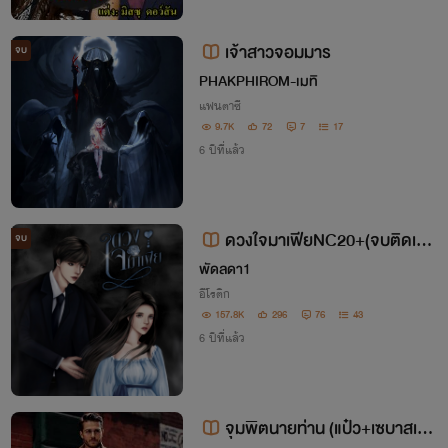
เจ้าสาวจอมมาร
จบ
PHAKPHIROM-เมทิ
แฟนตาซี
9.7K
72
7
17
6 ปีที่แล้ว
ดวงใจมาเฟียNC20+(จบติดเหรี
จบ
ยญ)
พัดลดา1
อีโรติก
157.8K
296
76
43
6 ปีที่แล้ว
จุมพิตนายท่าน (แป๋ว+เซบาสเตีย