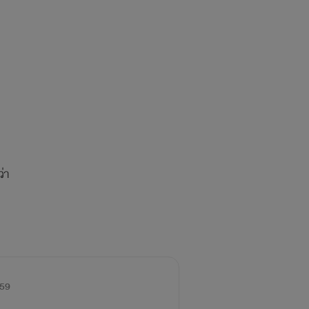
่า
59