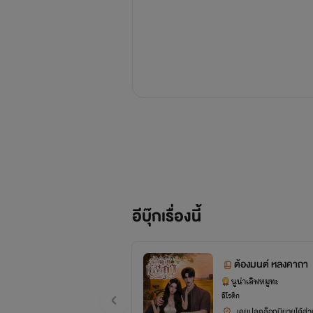
อีบุ๊กเรื่องนี้
ต้องมนต์ หลงคาถา
นูน่าเลิฟหมูทะ
อีโรติก
เคยปลดล็อกนิยายได้ส่วน