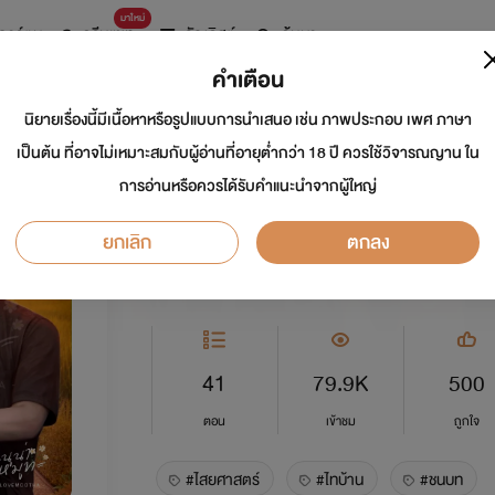
มาใหม่
การ์ตูน
ดรีมแชท
ธัญลิสต์
ค้นหา
คำเตือน
นิยายเรื่องนี้มีเนื้อหาหรือรูปแบบการนำเสนอ เช่น ภาพประกอบ เพศ ภาษา
ต้องมนต์ หลงคาถา
เป็นต้น ที่อาจไม่เหมาะสมกับผู้อ่านที่อายุต่ำกว่า 18 ปี ควรใช้วิจารณญาน ใน
การอ่านหรือควรได้รับคำแนะนำจากผู้ใหญ่
นักเขียน:
นูน่าเลิฟหมูทะ
นักวาด: AVA
ยกเลิก
ตกลง
อีโรติก
5.0
41
79.9K
500
ตอน
เข้าชม
ถูกใจ
#ไสยศาสตร์
#ไทบ้าน
#ชนบท