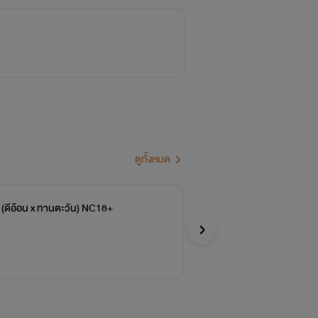
ดูทั้งหมด
น (ดีอ้อน x ทานตะวัน)​ NC18+
ของ
จบ
นูน่
อีโรติก