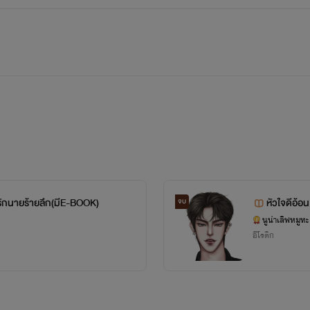
มรักนายร้ายลึก(มีE-BOOK)​
หัวใจดีอ้อ
จบ
นูน่าเลิฟหมูทะ
อีโรติก