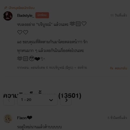
ปักหมุดโดยนักเขียน
Badstyle_
นักเขียน
11 วันที่แล้ว
จบลงอย่าง “บริบูรณ์” แล้วนะคะ 🫶🏻🤍
🤍🤍
แง ขอบคุณที่ติดตามกันมาโดยตลอดน้าาา รัก
ทุกคนมาก ๆ แล้วเจอกันในเรื่องต่อไปนะคะ
🫶🏻🥹❤️✨
จากตอน: ตอนพิเศษ 6 จบบริบูรณ์ (มีรูป) + ส่งท้าย
ตอบกลับ
ความคิดเห็นทั้งหมด (
13501
)
Fixon❤️
5 ชั่วโมงที่แล้ว
รอคู่ใหม่นานแล้วค้าบบบบบ