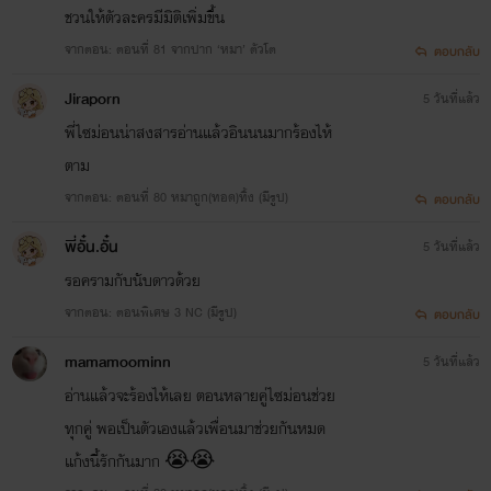
ชวนให้ตัวละครมีมิติเพิ่มขึ้น
จากตอน: ตอนที่ 81 จากปาก ‘หมา’ ตัวโต
ตอบกลับ
Jiraporn
5 วันที่แล้ว
พี่ไซม่อนน่าสงสารอ่านแล้วอินนนมากร้องไห้
ตาม
จากตอน: ตอนที่ 80 หมาถูก(ทอด)ทิ้ง (มีรูป)
ตอบกลับ
พี่อั๋น.อั๋น
5 วันที่แล้ว
รอครามกับนับดาวด้วย
จากตอน: ตอนพิเศษ 3 NC (มีรูป)
ตอบกลับ
mamamoominn
5 วันที่แล้ว
อ่านแล้วจะร้องไห้เลย ตอนหลายคู่ไซม่อนช่วย
ทุกคู่ พอเป็นตัวเองแล้วเพื่อนมาช่วยกันหมด
แก้งนี้รักกันมาก 😭😭