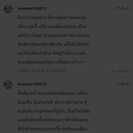
lovelove140812
4 วันที่แล้ว
ยิ่งกว่าบทพระนาง คือบทมิตรภาพของกลุ่ม
เพื่อนกลุ่มนี้ เหนียวแน่นตั้งแต่มัธยม เพื่อน
แท้จริงๆ ใช่อยู่ว่าฐานะทุกคนเท่าๆกัน มะนเลย
คัดเลือกสังคมระดับเดียวกัน แต่นิสัยก้ต้องใจ
แลกใจไปด้วยกันด้วย ถึงอยู่กันได้นาน แล้ว
ช่วยเหลือตอนเจอปัญหา/เรื่องยากลำบาก
จากตอน: ตอนที่ 82 หางเริ่มกระดิก
ตอบกลับ
lovelove140812
4 วันที่แล้ว
เป็นนิยายที่ พระนางโคตรจะมีเหตุผล ไม่งี่เง่า
ไม่เอาคืน ไม่เล่นเกมส์ แล้วนางเอกฉลาด สู้
คนทันคน ส่วนพระเอกก็รู้ตัวไว รีบแก้ไขได้ทัน
แถมมีบทปมพื้นหลังพระเอก ที่ทำให้โคตรจะ
เข้าใจตัวของพระเอกมากขึ้น ซับซ้อนละเอียด