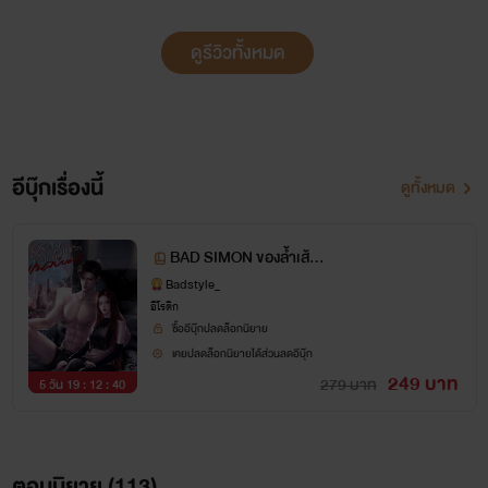
ดูรีวิวทั้งหมด
อีบุ๊กเรื่องนี้
ดูทั้งหมด
BAD SIMON ของล้ำเส้น(เ
พลย์บอย)
Badstyle_
อีโรติก
ซื้ออีบุ๊กปลดล็อกนิยาย
เคยปลดล็อกนิยายได้ส่วนลดอีบุ๊ก
249 บาท
279 บาท
5 วัน 19 : 12 : 39
ตอนนิยาย (
113
)