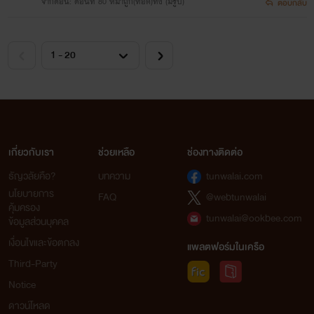
จากตอน: ตอนที่ 80 หมาถูก(ทอด)ทิ้ง (มีรูป)
ตอบกลับ
เกี่ยวกับเรา
ช่วยเหลือ
ช่องทางติดต่อ
ธัญวลัยคือ?
บทความ
tunwalai.com
นโยบายการ
FAQ
@webtunwalai
คุ้มครอง
tunwalai@ookbee.com
ข้อมูลส่วนบุคคล
เงื่อนไขและข้อตกลง
แพลตฟอร์มในเครือ
Third-Party
Notice
ดาวน์โหลด