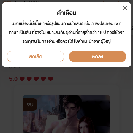
Tunwalai ธัญวลัย
เปิดแอป
เพื่อประสบการณ์ที่ดีกว่าบนมือถือ
คำเตือน
เข้าสู่ระบบ
นิยายเรื่องนี้มีเนื้อหาหรือรูปแบบการนำเสนอ เช่น ภาพประกอบ เพศ
มาใหม่
หน้าแรก
นิยาย
อีบุ๊ก
การ์ตูน
ดรีมแชท
ธัญลิสต์
ภาษา เป็นต้น ที่อาจไม่เหมาะสมกับผู้อ่านที่อายุต่ำกว่า 18 ปี ควรใช้วิจา
รณญาน ในการอ่านหรือควรได้รับคำแนะนำจากผู้ใหญ่
BAD SIMON ของล้ำเส้น(เพลย์บอย)
ยกเลิก
ตกลง
นักเขียน:
Badstyle_
อีโรติก
5.0
จบ