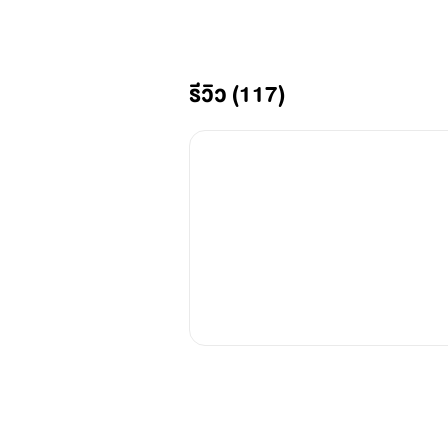
รีวิว (117)
เซ็ตร้ายรัก
|BAD FIANCE|
ร้ายรักนายคู่หมั้น
(FEROZ x JINN)