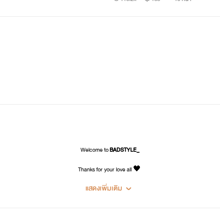
JINN : จินน์
น่ารัก นิสัยดี ไม่ค่อยมั่นใจในตัวเอง เก็บอารมณ์เก่ง
และเป็นคนไม่ค่อยพูด
"ทำไมเขาถึงได้ใจร้ายกับฉันขนาดนี้"
แค่ของตายงั้นหรอ
Welcome to
BADSTYLE_
Thanks for your love all 🖤
...?
แสดงเพิ่มเติม