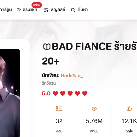
มาใหม่
การ์ตูน
ดรีมแชท
ธัญลิสต์
ค้นหา
BAD FIANCE ร้ายรัก
20+
นักเขียน:
Badstyle_
รักวัยรุ่น
5.0
32
5.76M
12.1K
ตอน
เข้าชม
ถูกใจ