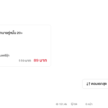
เพราะความผิดพลาดในคืนนั้
แล้วความคิดที่ว่าเขาค
￼
นายคู่หมั้น 20+
ลดอีบุ๊ก
89 บาท
119 บาท
ตอนแรกสุด
151.4k
84
6 หน้า