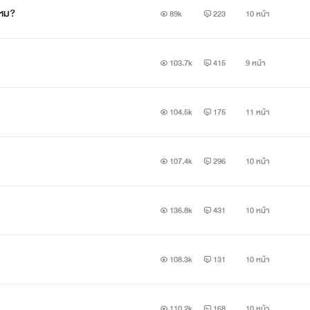
ไหม?
89k
223
10 หน้า
103.7k
415
9 หน้า
104.5k
175
11 หน้า
FEROZ : ฟีรอซ
หล่อ รวย เจ้าชู้ แสดงอาการออกอย่างชัดเจน
107.4k
296
10 หน้า
และหวงของมาก!
136.8k
431
10 หน้า
"จินน์จืดชืดจะตาย พี่ก็ต้องเบื่อปะวะ"
108.3k
131
10 หน้า
ก็แค่ของตายอะ
จะอะไรมากมาย
110.2k
168
10 หน้า