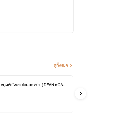
ดูทั้งหมด
หยุดหัวใจนายไอดอล 20+ ( DEAN x CARA
BA
จบ
Bads
รักวัยรุ่