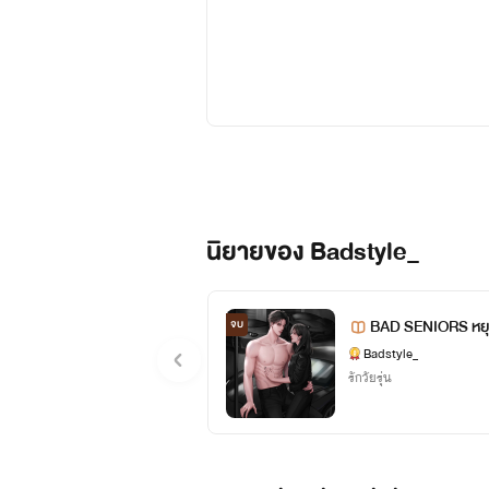
นิยายของ Badstyle_
BAD SENIORS หยุดห
จบ
Badstyle_
รักวัยรุ่น