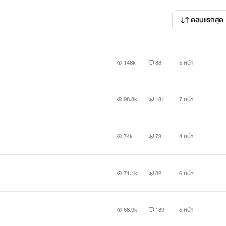
ตอนแรกสุด
146k
88
5 หน้า
ีๆไปอย่างเลือดเย็น
98.8k
181
7 หน้า
74k
73
4 หน้า
บอก"
71.1k
82
6 หน้า
บนั้นหรอก ซีย์ :)"
88.9k
189
5 หน้า