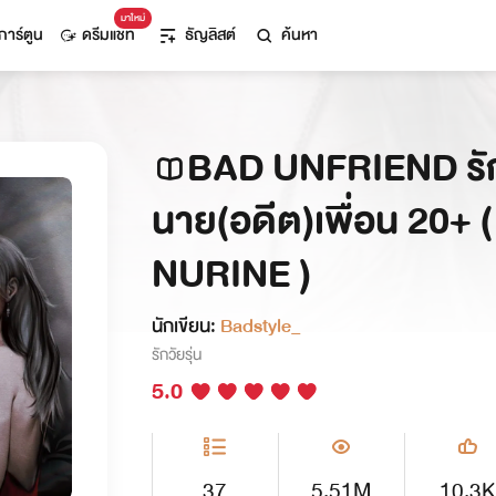
มาใหม่
การ์ตูน
ดรีมแชท
ธัญลิสต์
ค้นหา
BAD UNFRIEND รัก
นาย(อดีต)เพื่อน 20+ (
NURINE )
นักเขียน:
Badstyle_
รักวัยรุ่น
5.0
37
5.51M
10.3K