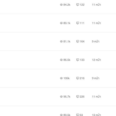
84.2k
122
11 หน้า
รรมที่ไม่เหมาะสม โปรดใช้วิจารณญาณในการอ่าน
🙏🏻
80.1k
111
11 หน้า
81.1k
164
9 หน้า
86.5k
133
12 หน้า
ช้บางส่วนและนำไปเผยแพร่ไม่ว่ากรณีใดๆทั้งสิ้นโดยไม่ได้รับอนุ
105k
216
9 หน้า
37
95.7k
226
11 หน้า
80.5k
63
13 หน้า