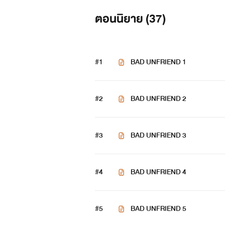
ตอนนิยาย (
37
)
นูรีน
: สวย เฉี่ยว ดุ มั่นใจ
และ
(เคย)
ใจร้าย
#1
BAD UNFRIEND 1
เพราะเขาคือคนที่ฉัน
ปฏิเสธ
ความรู้สึกด
#2
BAD UNFRIEND 2
#3
BAD UNFRIEND 3
"ถ้าไม่อยากให้คลิปหลุดก็ทำตามที่ฉัน
#4
BAD UNFRIEND 4
"หึ ลูกไม้ตื้นๆ คนอย่างนายไม่ทำอะไรแบ
"หึ งั้นก็ลองดูเองละกัน"
#5
BAD UNFRIEND 5