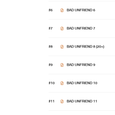
'อ๊ะๆๆ เจ็บ...'
#6
BAD UNFRIEND 6
'...หยุดสักที อ๊ะ ได้ไหม' !!!
"นะนาย..!”
#7
BAD UNFRIEND 7
“เสียใจด้วยนะ ฉันมันคือคนดีที่เสียแล้ววะ
#8
BAD UNFRIEND 8 (20+)
#9
BAD UNFRIEND 9
#10
BAD UNFRIEND 10
#11
BAD UNFRIEND 11
คำเตือน!