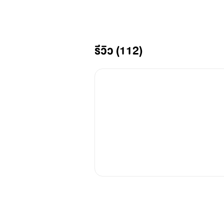
BAD UNFRIEND 20+
รักร้ายนาย(อดีต)เพื่อน
รีวิว (112)
( ZEY x NURINE )
ซีย์ : หล่อ รวย ฮอต
และ
(เคย)
แสนดี
เพราะเธอเคย
ทำร้าย
ความรู้สึกเขามาแล้