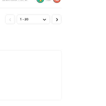
300
รกับรุ่นพี่จอมกะล่อน