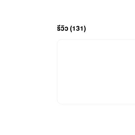
รีวิว (131)
เซ็ตร้ายรัก
|BAD LOVE|
ร้ายรักนายจอมตื๊อ
(JARFA x EVE)