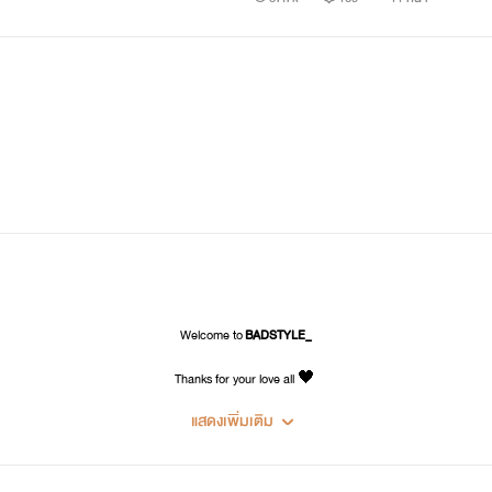
อีฟ
้ำแข็ง เกลียดความอ่อนแอ ไม่ชอบผู้ชายเจ้าชู้ แต่ดันพลาดท่าไปมีอะไ
"..."
Welcome to
BADSTYLE_
"รู้สึกอะไรบ้างไหม เธอเคยรู้สึกอะไรกับฉันบ้างรึเปล่า..."
Thanks for your love all 🖤
"ไม่เคย ฉันไม่เคยรู้สึกอะไร"
แสดงเพิ่มเติม
"อืม"