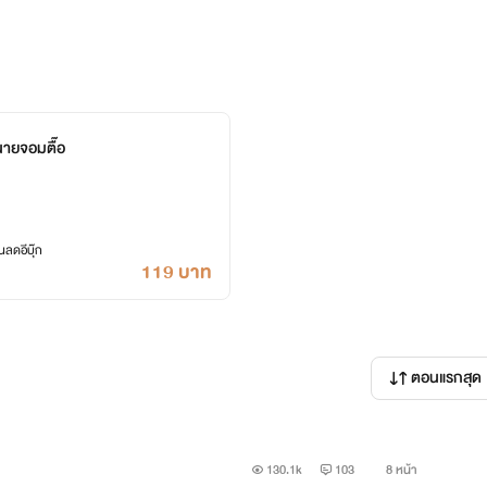
เมื่อเจ้าหญิงน้ำแข็งอย่างเธอดันพลาดท
นายจอมตื๊อ
ลดอีบุ๊ก
119 บาท
ตอนแรกสุด
130.1k
103
8 หน้า