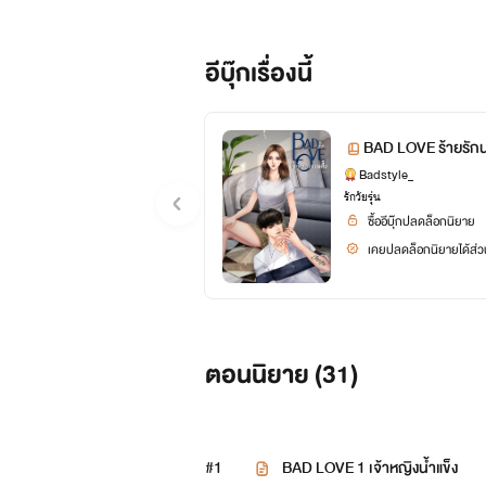
อีบุ๊กเรื่องนี้
BAD LOVE ร้ายรัก
Badstyle_
รักวัยรุ่น
ซื้ออีบุ๊กปลดล็อกนิยาย
เคยปลดล็อกนิยายได้ส่วน
ตอนนิยาย (
31
)
#1
BAD LOVE 1 เจ้าหญิงน้ำแข็ง