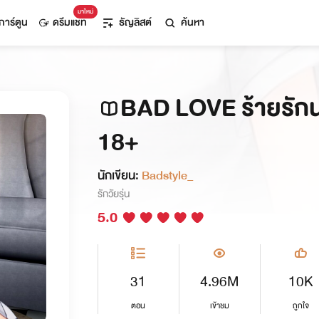
มาใหม่
การ์ตูน
ดรีมแชท
ธัญลิสต์
ค้นหา
BAD LOVE ร้ายรักน
18+
นักเขียน:
Badstyle_
รักวัยรุ่น
5.0
31
4.96M
10K
ตอน
เข้าชม
ถูกใจ