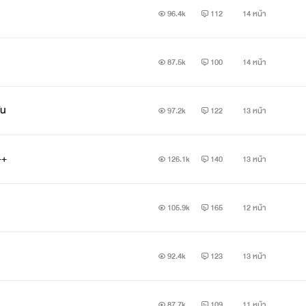
96.4k
112
14 หน้า
87.5k
100
14 หน้า
กัน
97.2k
122
13 หน้า
C++
126.1k
140
13 หน้า
จาร์ฟา
ผู้ชายกะล่อน เจ้าชู้ ที่ดันไปตกหลุมรักเจ้าหญิงน้ำแข็งอย่างเธอ
105.9k
165
12 หน้า
"สวัสดีครับ..."
92.4k
123
13 หน้า
"...เมีย"
87.7k
109
11 หน้า