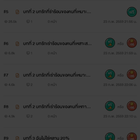
“ดุจฝัน!!!”
#5
บทที่ 2 บทรักที่ร่าร้อนของคนที่เหมาะสม
ช่วยไปส่งดรีมในเมืองด้วยนะคะ ดรีมจะเดินเก็บผู้ชายแถวนั้นสัก
25%
28.5k
1
0 หน้า
23 ก.พ. 2559 21:56 น.
คนถ้าโชคเข้าข้างดรีมอาจจะได้มาสักสองคนก็คงจะดีไม่น้อยเลย”
#6
บทที่ 2 บทรักเร่าร้อนของคนที่เหสาะสม
หรือ
100
50%
6.8k
1
0 หน้า
23 ก.พ. 2559 21:59 น.
“ดุจฝัน!!! นี่เธอท้าทายอามากกินไปแล้วนะ ก็ได้ๆ ถ้าเธออยากได้
นักอาจะสนองให้และหลังจากนี้ไปเธอมาวุ่นวายอะไรกับอาอีก
#7
บทที่ 2 บทรักที่เร่าร้อนขอคนที่เหมาะสม
หรือ
100
ที่ไหนมีเธอที่นั่นจะต้องไม่มีอา”
75%
4.6k
2
0 หน้า
23 ก.พ. 2559 22:06 น.
#8
บทที่ 2 บทรักที่เร่าร้อนของคนที่เหทาะส
หรือ
100
ม 100%
4.9k
2
0 หน้า
23 ก.พ. 2559 22:10 น.
#9
บทที่ 3 ฉันไม่ใช่หลาน 20%
หรือ
100