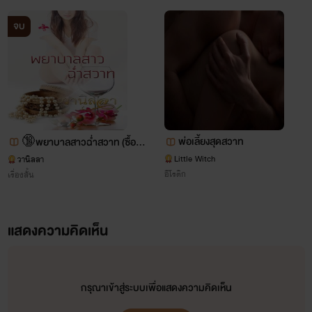
จบ
พ่อเลี้ยงสุดสวาท
🔞พยาบาลสาวฉ่ำสวาท (ซื้อทั้ง
ชุดลด 30%) 💋💋
Little Witch
วานิลลา
อีโรติก
เรื่องสั้น
แสดงความคิดเห็น
กรุณาเข้าสู่ระบบเพื่อแสดงความคิดเห็น