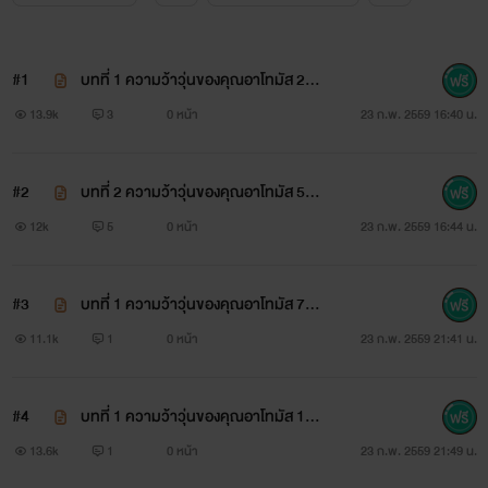
ของคนที่เธอว่าแด๊ดดี้นะดุจฝัน เธอลืมอะไรไปหรือเปล่า เธอเป็น
บ้าอะไรถึงพูดแบบนี้ออกมาห๊า!!!”
#1
บทที่ 1 ความว้าวุ่นของคุณอาโทมัส 2
“ดรีมไม่ได้เมา!!! ดรีมไม่ได้เป็นหลานของอา อาไม่ได้เป็นน้อง
5%
13.9k
3
0 หน้า
23 ก.พ. 2559 16:40 น.
ของพ่อดรีมสักหน่อย ข้อนี้ใครทุกคนก็รู้กันดีอยู่แล้ว เราไม่ได้มี
สายเลือดเดียวกันผิดหรือคะที่ดรีมอยากจะคิดแบบนี้ นอนกับดรีม
#2
บทที่ 2 ความว้าวุ่นของคุณอาโทมัส 5
แค่ครั้งเดียวเท่านั้นค่ะอาโทมัสแล้วดรีมจะไม่กวนใจอาอีกเลย
0%
12k
5
0 หน้า
23 ก.พ. 2559 16:44 น.
ตลอดชีวิต”
#3
บทที่่ 1 ความว้าวุ่นของคุณอาโทมัส 7
“ขอโทษด้วยนะดุจฝัน เห็นทีอาจะให้ตามที่เธอขอมาไม่ได้”
5%
11.1k
1
0 หน้า
23 ก.พ. 2559 21:41 น.
“ก็ไม่เป็นไร พอดีว่าคืนนี้ดรีมต้องการใครสักคนมานอนด้วย ถ้า
อาไม่ต้องการดรีมก็ไม่เป็นไร เดี๋ยวดรีมไปหาเอาข้างหน้าก็ได้ คง
#4
บทที่ 1 ความว้าวุ่นของคุณอาโทมัส 10
ไม่มีผู้ชายหน้าโง่คนไหนปฏิเสธดรีม”
0%
13.6k
1
0 หน้า
23 ก.พ. 2559 21:49 น.