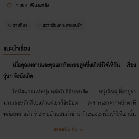
1.08K
เพิ่มลงคลัง
ร่ายลีลา
สวาทร้อนคุณอาสอนรัก
แนะนำเรื่อง
เมื่อคุณหลานและคุณอากำมะลอคู่หนึ่งเกิดมีใจให้กัน เรื่อง
วุ่นๆ จึงบังเกิด
โทมัสแกลนท์หนุ่มหล่อวัยสี่สิบกระรัต หนุ่มใหญ่ที่อายุอา
นามเลยหลักสี่ไปแล้วแต่เขาก็ยังฮ็อต เพราะนอกจากหน้าตาที่
หล่อเหลาแล้ว ร่างกายอันแสนกำยำน่ากินของเขานั้นทำให้เขานั้น
เป็นที่หมายปองของสาวน้อยสาวใหญ่ค่อนเมือง โทมัสผู้เพียบ
แสดงเพิ่มเติม
พร้อมไปเสียทุกเรื่องกลับมีปมเรื่องหัวใจเพราะเขานั้นไปแอบหลง