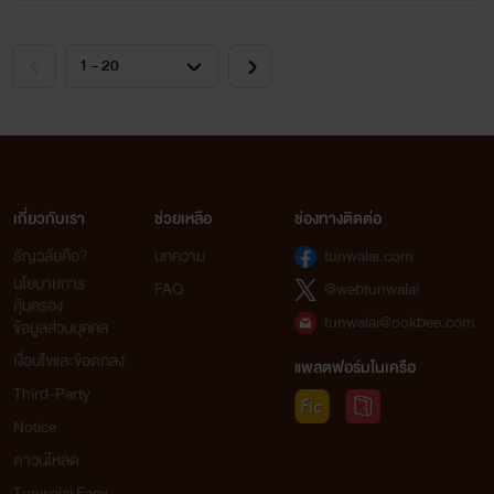
เกี่ยวกับเรา
ช่วยเหลือ
ช่องทางติดต่อ
ธัญวลัยคือ?
บทความ
tunwalai.com
นโยบายการ
FAQ
@webtunwalai
คุ้มครอง
tunwalai@ookbee.com
ข้อมูลส่วนบุคคล
เงื่อนไขและข้อตกลง
แพลตฟอร์มในเครือ
Third-Party
Notice
ดาวน์โหลด
Tunwalai Easy