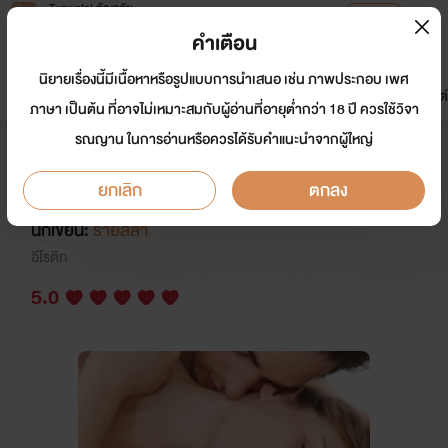
Tunwalai ธัญวลัย
เปิดแอป
เพื่อประสบการณ์ที่ดีกว่าบนมือถือ
คำเตือน
เข้าสู่ระบบ
นิยายเรื่องนี้มีเนื้อหาหรือรูปแบบการนำเสนอ เช่น ภาพประกอบ เพศ
มาใหม่
หน้าแรก
นิยาย
อีบุ๊ก
การ์ตูน
ดรีมแชท
ธัญลิสต์
ภาษา เป็นต้น ที่อาจไม่เหมาะสมกับผู้อ่านที่อายุต่ำกว่า 18 ปี ควรใช้วิจา
รณญาน ในการอ่านหรือควรได้รับคำแนะนำจากผู้ใหญ่
สวาทร้อนคุณอาสอนรัก ซีรีส์ พ่อ
ทูนหัว
ยกเลิก
ตกลง
นักเขียน:
ร่ายลีลา
อีโรติก
5.0