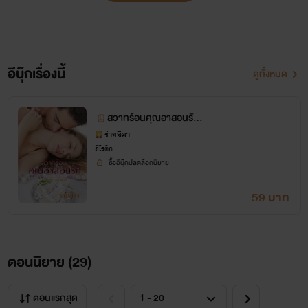
ตรงกันแล้วเขาจะจับหลานมาทำเมียก็ไม่แปลกอะไร
อีบุ๊กเรื่องนี้
ดูทั้งหมด
“เธอก็บอกมาก่อนสิว่าเธอต้องการอะไรถ้าอาให้ได้อาก็จะให้ แต่
ถ้ามันคือสิ่งที่เป็นไปไม่ได้เธออย่าหวังนะดุจฝัน”
สวาทร้อนคุณอาสอนรัก ซี
“อาให้ดรีมได้อยู่แล้วค่ะ มันขึ้นอยู่กับอามากกว่าที่จะให้ในสิ่งที่
รีส์ พ่อทูนหัว (จบ)
ร่ายลีลา
อีโรติก
ดรีมต้องการได้หรือเปล่า”
ซื้ออีบุ๊กปลดล็อกนิยาย
“ไหนบอกมาสิว่าเธอต้องการอะไร”
59 บาท
“ตัวของอาค่ะ แค่ครั้งเดียว”
ตอนนิยาย (
29
)
“เธอพูดบ้าอะไรของเธอดุจฝัน พูดอะไรออกมารู้ตัวหรือเปล่า อาว่า
เธอเมามากเกินไปแล้วนะ ฉันเป็นอาของเธอนะ ฉันเป็นน้องแท้ๆ
ตอนแรกสุด