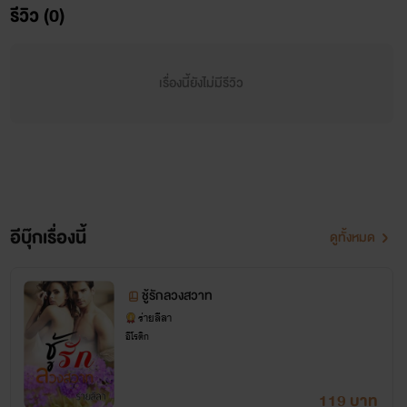
รีวิว (0)
ทำทุกอย่างให้เธอกลายมาเป็นเมียเขาให้จงได้ ตามอ่านกันดูนะ
คะว่านาวินจะใช้วิธีไหนฉกเมียพี่มาเป็นเมียตัว รับประกันความแซ่
บโดยร่ายลีลาเหมือนเดิมนะคะ นิยายเรื่องนี้เป็นนิยายที่เขียนจบ
เรื่องนี้ยังไม่มีรีวิว
นานแล้วค่ะ อีบุ๊กมีให้โหลดกันแล้วตามเวปอีบุ๊กชั้นนำทั่วไปค่ะ
แต่สำหรับที่ธัญวลัยนี้ไรท์จะนำมาลงให้อ่านจนจบ ลงแบบติด
เหรียญนะคะ300เหรียญต่อนิยาย4-5หน้า แต่ถ้าแบ่งตอนได้เกิน
กว่านั้นขอติดเหรียญเพิ่มอีกสักหน่อยนะคะ ขอแจ้งให้ทราบกัน
อีบุ๊กเรื่องนี้
ดูทั้งหมด
ก่อนนะคะ
นามปากการ่ายลีลาเป็นนามปากกาของรักเขียนนิยายฮาร์ดอีโร
ชู้รักลวงสวาท
ติก ที่บ่งบอกอยู่บนหน้าปกและชื่อเรื่องเอาไว้แล้วเป็นอย่างดี นัก
ร่ายลีลา
อีโรติก
อ่านท่านใดที่ไม่ชื่นชอบอ่านนิยายแนวนี้อย่าเสียเวลาเข้ามาดูเลย
ค่ะ แต่ถ้านักอ่านท่านใดที่หลงใหลฮาร์ดอีโรติกนั้นไม่ควรพลาด
119 บาท