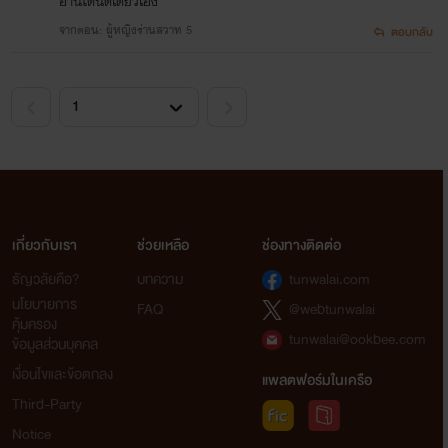
อ่านได้นิดเดียวเอง
จากตอน: ผู้หญิงร่านสวาท 5
ตอบกลับ
เกี่ยวกับเรา
ช่วยเหลือ
ช่องทางติดต่อ
ธัญวลัยคือ?
บทความ
tunwalai.com
นโยบายการ
FAQ
@webtunwalai
คุ้มครอง
tunwalai@ookbee.com
ข้อมูลส่วนบุคคล
เงื่อนไขและข้อตกลง
แพลตฟอร์มในเครือ
Third-Party
Notice