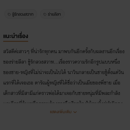
ชู้รักลวงสวาท
ร่ายลีลา
แนะนำเรื่อง
สวัสดีค่ะสาวๆ ที่น่ารักทุกคน มาพบกันอีกครั้งกับผลงานอีกเรื่อง
ของร่ายลีลา ชู้รักลวงสวาท...เรื่องราวความรักอีกรูปแบบหนึ่ง
ของชาย-หญิงที่ไม่น่าจะเป็นไปได้ นาวินกลายเป็นชายชู้ตั้งแต่วัน
แรกที่ได้เจอเธอ ดารัณผู้หญิงที่ได้ชื่อว่าเป็นเมียของพี่ชาย เมื่อ
เด็กสาวที่มีสามีแก่คราวพ่อได้มาเจอกับชายหนุ่มที่มีพละกำลัง
และลีลาที่ล้นเหลือความต้องการจึงเรียกร้องให้คนทั้งคู่ทำผิดลง
แสดงเพิ่มเติม
ไปโดยตั้งใจ เมื่อผูกพันทางกายก็ย่อมมีความผูกพันทางใจตาม
มา เมื่อรักก็ต้องอยากได้มาครอบครอง เมียพี่ก็เมียพี่เถอะเขาจะ