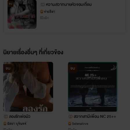
หวามสวาทนายหัวจอมเถื่อน
จบ
ร่ายลีลา
อีโรติก
นิยายเรื่องอื่นๆ ที่เกี่ยวข้อง
จบ
จบ
ลองรักพ่อผัว
สวาทสามีเพื่อน NC 25++
มัสยา บุรินทร์
Selenalove