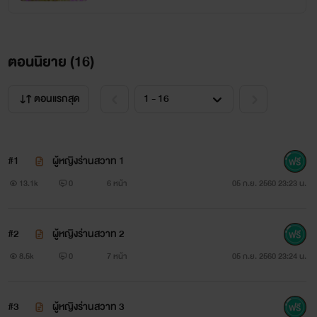
และร่ายลีลาขอฝากเนื้อฝากตัวเอาไว้ด้วยและขออภัยเป็นอย่างยิ่ง
ถ้ามีบางคำที่ไม่เหมาะสมหลุดออกไปให้นักอ่านได้พบเจอ ร่าย
ตอนนิยาย (
16
)
ลีลาต้องขอโทษไว้ ณ ตรงนี้ด้วยนะคะ
ตัวอักษรทุกตัวที่หลอมรวมกันมาเป็นนิยายเรื่องนี้ตั้งแต่ต้นจนจบ
ตอนแรกสุด
ร่ายลีลากลั่นกรองออกมาจากหัวใจที่รักในการเขียนนิยาย แม้
ภาษาและสำนวนอาจจะยังไม่คงที่คงวาแต่จะพยายามพัฒนาฝีมือ
#1
ผู้หญิงร่านสวาท 1
ต่อไปนะคะ ขอบคุณทุกๆ การติดตาม ขอบคุณทุกๆ ยอดโหลด
13.1k
0
6 หน้า
05 ก.ย. 2560 23:23 น.
และยอดวิว ขอบคุณทุกๆ กำลังใจที่ส่งมาให้ในยามเจอปัญหานะ
คะ ขอขอบคุณจากใจจริง
#2
ผู้หญิงร่านสวาท 2
8.5k
0
7 หน้า
05 ก.ย. 2560 23:24 น.
ด้วยรักจากใจ
ร่ายลีลา
#3
ผู้หญิงร่านสวาท 3