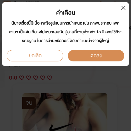
Tunwalai ธัญวลัย
เปิดแอป
เพื่อประสบการณ์ที่ดีกว่าบนมือถือ
คำเตือน
เข้าสู่ระบบ
นิยายเรื่องนี้มีเนื้อหาหรือรูปแบบการนำเสนอ เช่น ภาพประกอบ เพศ
มาใหม่
หน้าแรก
นิยาย
อีบุ๊ก
การ์ตูน
ดรีมแชท
ธัญลิสต์
ภาษา เป็นต้น ที่อาจไม่เหมาะสมกับผู้อ่านที่อายุต่ำกว่า 18 ปี ควรใช้วิจา
รณญาน ในการอ่านหรือควรได้รับคำแนะนำจากผู้ใหญ่
ชู้รักลวงสวาท
ยกเลิก
ตกลง
นักเขียน:
ร่ายลีลา
อีโรติก
0.0
จบ