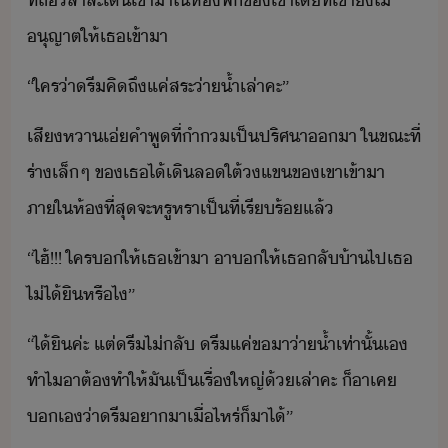
ที่​ถืิสาสะ​เิ​เข้าา​ใ​ห้พั​ข​เขา​โที่​เขา​ั​ไ่​
ุญาต​ให้​เธ​เข้าา
“​ใคร​่า​รี​คิถึ​แค่​สระ่า้ำ​เล่า​คะ​”
เสีหา​เ่​คำพู​ที่​ำ​เป็​ปริศา​า​ ​ใขณะที่​
ร่า​เล็​ๆ​ ​ข​เธ​ไ้​เิ​ล​ใต้​​แข​ข​เขา​เข้าา​
ภาใ​ห้​ที่สุ​จะ​หรูหรา​เป็​ที่​เรีร้​แล้
“​ไฮ้​!​!​!​ ​ใคร​​ให้​เธ​เข้าา​ ​า​​ให้​เธ​ลั้า​ไป​เธ​
ไ่ไ้​ิ​หรืไ​”
“​ไ้ิ​ค่ะ​ ​แต่​รี​ไ่​ลั​ ​รี​แค่​ขา​่า้ำ​เท่าั้เ​
ทำไ​าต​้​​ทำให้​ั​เป็เรื่​ใหญ่​้​เล่า​คะ​ ​็​า​เค​
​เ​่า​รี​า​า​เื่ไหร่​็​า​ไ้​”