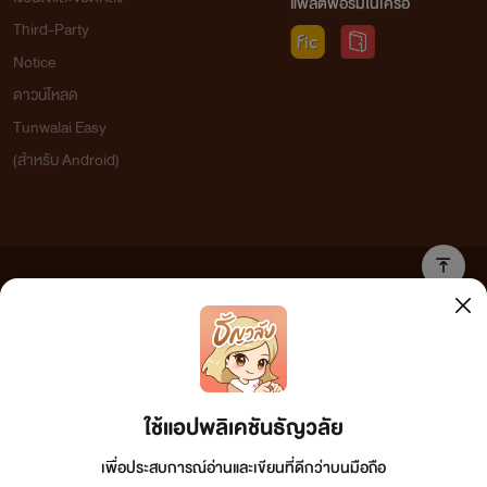
แพลตฟอร์มในเครือ
Third-Party
Notice
ดาวน์โหลด
Tunwalai Easy
(สำหรับ Android)
ข้อความที่ท่านได้อ่านจากเว็บไซต์นี้เกิดจากการเขียนโดยสาธารณชนและเผยแพร่โดยอัตโนมัติ ผู้ดูแล
เว็บไซต์แห่งนี้ไม่ได้เห็นด้วยและไม่ขอรับผิดชอบต่อข้อความใดๆ ทั้งสิ้น ดังนั้นผู้อ่านทุกท่านโปรดใช้
วิจารณญาณในการกลั่นกรองด้วยตนเอง และหากท่านพบข้อความใดๆ ที่ขัดต่อกฎหมายและศีลธรรม
กรุณาแจ้งมาที่ tunwalai@ookbee.com เพื่อทีมงานจะได้ดำเนินการในทันที ทั้งนี้ ทางเว็บไซต์ขอสงวน
ลิขสิทธิ์ตามพระราชบัญญัติลิขสิทธิ์ (ฉบับเพิ่มเติม) พ.ศ.2558
ใช้แอปพลิเคชันธัญวลัย
เพื่อประสบการณ์อ่านและเขียนที่ดีกว่าบนมือถือ