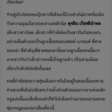
เรีร้​”
ร่า​สูโปร่​ข​หญิสา​ที่​เิหี​ไป​่า​ไ่​าทร​ร้ใจ​
ั​คา​ฉุเฉี​ข​เขา​เล​สัิ​ ​
​ุจ​ฝั​ ​เีรติ​ำพล​
เ็สา​ชาไท​ ​เ็สา​ที่​ำลั​โต​เป็สา​ใ​ั​ขเผาะ​
่า​เต็ตั​เธ​เป็​ลูเลี้​ข​แฟรค์​ ​แลท​์​ ​พี่ชา​
ข​เขา​ ​ที่​สำคัญ​พี่ชา​ข​เขา​ั้​ห​ลูเลี้​ค​ี้​า​ ​
ห​ราั่า​เ็สา​ค​ี้​เป็​ลู​แท้ๆ​ ​เป็​สาเลื​
เี​ั​ตั​ัไ​ัั้​เล
คที​่​ำลั​ข่​คาขุ่เคื​ภาใใจ​ู่​ใขณะี้​ตา​
ร่า​ส​ที่​เิ​ไป​ั​สระ่า้ำ​ส่ตั​ข​เขา​ลา​ห้พั​
หรู​แห่​ี้​และ​สิ่​ที่​เธ​ทำ​็​ทำให้​เลืำเา​ข​เขา​แทจะ​
พุ่ระฉู​า​เสี​เี๋ี้