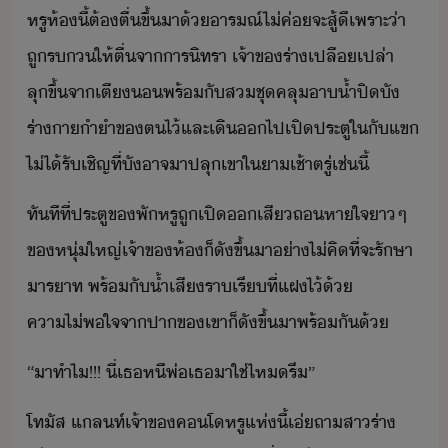
หรู​ห้​ี้​ต้​ตื่ขึ้​า​้​า​รณ์​ไ่​ค่​จะ​สู้​ี​เพราะ่า​
ถู​ร​ให้​ตื่​จา​าร​ิทรา​ ​เจ้าข​ร่า​เปลืเปล่า​
ลุขึ้​จา​เตี​พร้ั​ส​ชุ​คลุ​า้ำ​ปิั​
ร่าา​ำำ​ข​ต​ไ้​และ​เิ​​ไป​เปิ​ประตู​ใ​ั​แข​
ไ่ไ้​รัเชิญ​ที่​ัาจ​าป​ลุ​เขา​ใ​าเช้าตรู่​เช่ี้
ทัทีที่​ประตู​ข​พั​หรู​ถู​เปิ​​เสี​ถหาใจ​า​ๆ​ ​
ข​หุ่​ใหญ่​เจ้าข​ห้​็​ั​ขึ้​า​่า​ไ่​คิ​ที่จะ​รัษา​
าราท​ ​พร้ั​้ำเสี​ราเรี​ที่​แฝ​ไ้​้​
คาไ่พใจ​จา​ปาข​เขา​็​ั​ขึ้​า​พร้ั​้
“​าทำ​ไ​!​!​!​ ​ี่​เธ​หี​พ่​เธ​า​ใช่ไห​รี​”
โทัส​ ​แลท​์​เจ้าข​คโ​หรู​แห่​ี้​เ่​ถา​สา​ร่า​