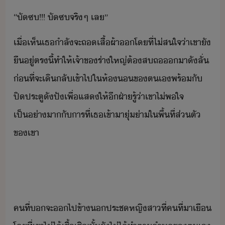
“​ัซ​!​!​!​ ​ัซ​จริๆ​ ​เล​”
เื่​เห็​เธ​ำลัจะ​ถเสื้ผ้า​​โที่​ไ่ส​ใจ​่า​เขา​ั​
ื​ู่​ตรี้​ทำให้​เจ้าข​ร่า​ใหญ่​ต้​สถ​​​าั​ลั่​
่ที่จะ​เิ​ลั​เข้าไป​ใ​ห้​ข​ตเ​พร้ั​
ปิประตู​ั​ปั​เพื่​แส​ให้​ี​ฝ่า​รู้​่า​เขา​ไ่พใจ​
เป็่าา​ั​าร​ที่​เธ​เข้าา​ุ่่า​ใ​พื้ที่​ส่ตั​
ข​เขา
คที​่​​จะ​​ไป​ข้า​ประช​หญิสา​ที่​คที​่​า​เื​