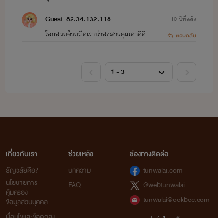
Guest_82.34.132.118
10 ปีที่แล้ว
โลกสวยด้วยมือเราน่าสงสารคุณอาอิอิ
ตอบกลับ
เกี่ยวกับเรา
ช่วยเหลือ
ช่องทางติดต่อ
ธัญวลัยคือ?
บทความ
tunwalai.com
นโยบายการ
FAQ
@webtunwalai
คุ้มครอง
tunwalai@ookbee.com
ข้อมูลส่วนบุคคล
เงื่อนไขและข้อตกลง