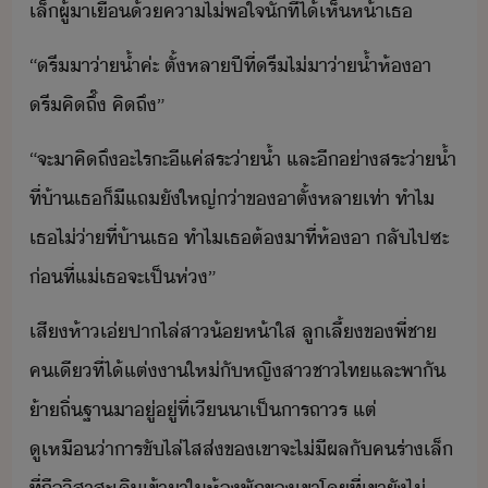
เล็​ผู้าเื​้​คาไ่พใจ​ั​ที่​ไ้​เห็​ห้า​เธ
“​รี​า​่า้ำ​ค่ะ​ ​ตั้​หลา​ปี​ที่​รี​ไ่​า​่า้ำ​ห้​า​ ​
รี​คิถึ​๊​ ​คิถึ​”
“​จะ​าคิ​ถึ​ะไร​ะ​ี​แค่​สระ่า้ำ​ ​และ​ี​่า​สระ่า้ำ​
ที่​้า​เธ​็​ี​แถ​ั​ใหญ่​่า​ข​าตั​้​หลาเท่า​ ​ทำไ​
เธ​ไ่่า​ที่​้า​เธ​ ​ทำไ​เธ​ต้​าที​่​ห้​า​ ​ลั​ไป​ซะ​
่ที่​แ่​เธ​จะ​เป็ห่​”
เสี​ห้า​เ่ปา​ไล่​สา้​ห้า​ใส​ ​ลูเลี้​ข​พี่ชา​
คเี​ที่​ไ้​แต่า​ให่​ั​หญิสา​ชาไท​และ​พาั​
้าถิ่​ฐา​า​ู่​ู่​ที่​เีา​เป็าร​ถาร​ ​แต่​
ูเหื่า​ารขัไล่​ไส​ส่​ข​เขา​จะ​ไ่ีผล​ั​ค​ร่า​เล็​