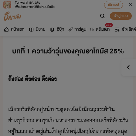
Tunwalai ธัญวลัย
เปิดแอป
เพื่อประสบการณ์ที่ดีกว่าบนมือถือ
เข้าสู่ระบบ
มาใหม่
หน้าแรก
นิยาย
อีบุ๊ก
การ์ตูน
ดรีมแชท
ธัญลิสต์
บทที่ 1 ความว้าวุ่นของคุณอาโทมัส 25%
​ติ​๊​ต่​ ​ติ​๊​ต่​ ​ติ​๊​ต่​
​ ​ ​ ​ ​ ​ ​ ​ ​ ​ ​
เสี​ริ่​ที่​ั​ู่​ห้า​ประตู​คโิเี​สูระฟ้า​ใ​
่าธุริจ​ลารุ​เีา​ข​ประเทศ​สเตรี​ที่​ั​ระรั​
ู่​ใ​เลา​เช้าตรู่​เช่ี้​ปลุ​ให้​หุ่​ใหญ่​เจ้าข​ห้ชุ​สุ​