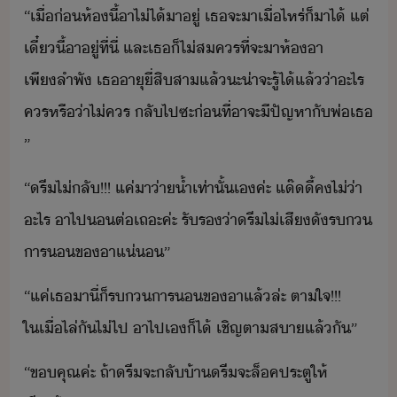
“​เื่่​ห้​ี้​า​ไ่ไ้​า​ู่​ ​เธ​จะ​า​เื่ไหร่​็​า​ไ้​ ​แต่​
เี๋ี้​า​ู่​ที่ี่​ ​และ​เธ​็​ไ่สคร​ที่จะ​า​ห้​า​
เพีลำพั​ ​เธ​าุ​ี่สิ​สา​แล้​ะ​่าจะ​รู้​ไ้​แล้​่า​ะไร​
คร​หรื่า​ไ่​คร​ ​ลั​ไป​ซะ​่ที่​าจะ​ีปัญหา​ั​พ่​เธ​
”
“​รี​ไ่​ลั​!​!​!​ ​แค่​า​่า้ำ​เท่าั้เ​ค่ะ​ ​แ​๊​ี้​ค​ไ่่า​
ะไร​ ​า​ไป​​ต่​เถะ​ค่ะ​ ​รัร​่า​รี​ไ่​เสีั​ร​
าร​​ข​า​แ่​”
“​แค่​เธ​าี​่​็​ร​าร​​ข​า​แล้​ล่ะ​ ​ตาใจ​!​!​!​ ​
ใเื่​ไล่​ั​ไ่​ไป​ ​า​ไป​เ​็ไ้​ ​เชิญ​ตาสา​แล้ั​”
“​ขคุณ​ค่ะ​ ​ถ้า​รี​จะ​ลั้า​รี​จะ​ล็ค​ประตู​ให้​