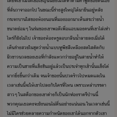
โที่​เขา​ไ่ไ้​เชื้เชิญ​ั้​ั​ไ่ไ้​ทำตา​คำพู​ข​ตเ​
ที่​ลั่าจา​​ไป​ ​ใขณะี้​ร่า​สูใหญ่​ไ้า​ื​ู่​หลั​
ระจ​า​ใส​ข​ห้​ที่​​า​เห็​สระ่า้ำ​
ขา่​ๆ​ ​ใ​ร่​ข​เขา​พี​เพื่​แ​คที​่​เขา​ไล่​เท่า
ไหร่​็​ั​ไ่​ไป​ ​เจ้าข​ห้​หรู​ล​ลื้ำลา​ล​เื่​ไ้​
เห็​ร่า​ส​ใ​ชุ่า้ำ​แ​ทู​พีช​สีเหลื​สใส​ตั​ั​
ผิขา​ล​ข​เธ​ที่​ำลั​แห่า​ู่​ใ​สา้ำ​ทำให้​
คาเป็ชา​ที่​แข็​ชั​ู่​แล้​เป็ประจำ​ทุ​เช้า​ั้​แข็​โ่​
าิ่ขึ้​่า​เิ​ ​จ​เจ้าข​ั้​ปร้า​ไป​ห​และ​ใ​
เลา​เช่ี้​จะ​ให้​เขา​ไป​ล​ั​ใคร​ที่ไห​ ​เพราะ​เหล่า​รรา​
สา​ๆ​ ​ใ​สต็​ข​เขา​ต่า​็​เป็​ั​ท่​ราตรี​ป่าี้​
พคุณ​เธ​คจะ​ั​​ไ่​ตื่​่าแ่​ ​ใ​เลา​เช่ี้​
ไ่ีใคร​ช่​คลา​คา​ำหั​ข​เขา​ไ้​จา​ตั​เขา​