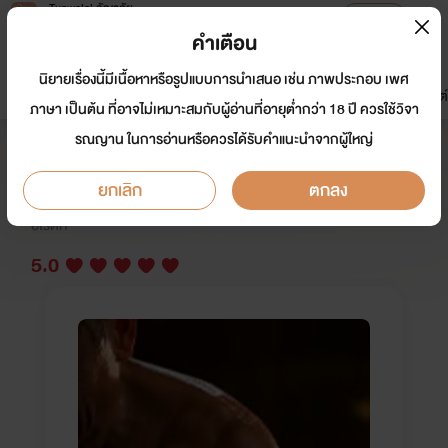
Tunwalai ธัญวลัย
เปิดแอป
เพื่อประสบการณ์ที่ดีกว่าบนมือถือ
คำเตือน
เข้าสู่ระบบ
นิยายเรื่องนี้มีเนื้อหาหรือรูปแบบการนำเสนอ เช่น ภาพประกอบ เพศ
มาใหม่
หน้าแรก
นิยาย
อีบุ๊ก
การ์ตูน
ดรีมแชท
ธัญลิสต์
ภาษา เป็นต้น ที่อาจไม่เหมาะสมกับผู้อ่านที่อายุต่ำกว่า 18 ปี ควรใช้วิจา
รณญาน ในการอ่านหรือควรได้รับคำแนะนำจากผู้ใหญ่
เจ้านายจัดหนัก
ยกเลิก
ตกลง
นักเขียน:
ณภฏ4289.
อีโรติก
5.0