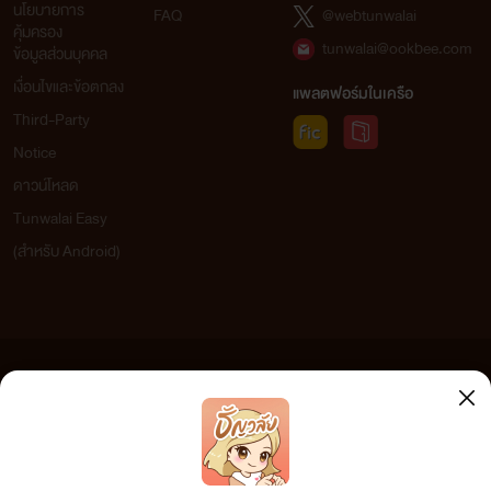
นโยบายการ
FAQ
@webtunwalai
คุ้มครอง
tunwalai@ookbee.com
ข้อมูลส่วนบุคคล
เงื่อนไขและข้อตกลง
แพลตฟอร์มในเครือ
Third-Party
Notice
ดาวน์โหลด
Tunwalai Easy
(สำหรับ Android)
ข้อความที่ท่านได้อ่านจากเว็บไซต์นี้เกิดจากการเขียนโดยสาธารณชนและเผยแพร่โดยอัตโนมัติ ผู้ดูแล
เว็บไซต์แห่งนี้ไม่ได้เห็นด้วยและไม่ขอรับผิดชอบต่อข้อความใดๆ ทั้งสิ้น ดังนั้นผู้อ่านทุกท่านโปรดใช้
วิจารณญาณในการกลั่นกรองด้วยตนเอง และหากท่านพบข้อความใดๆ ที่ขัดต่อกฎหมายและศีลธรรม
กรุณาแจ้งมาที่ tunwalai@ookbee.com เพื่อทีมงานจะได้ดำเนินการในทันที ทั้งนี้ ทางเว็บไซต์ขอสงวน
ลิขสิทธิ์ตามพระราชบัญญัติลิขสิทธิ์ (ฉบับเพิ่มเติม) พ.ศ.2558