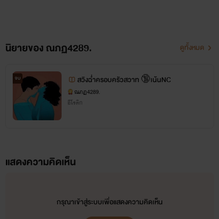
นิยายของ ณภฏ4289.
ดูทั้งหมด
จบ
สวิงฉ่ำครอบครัวสวาท 🔞เน้นNC
ณภฏ4289.
อีโรติก
แสดงความคิดเห็น
กรุณาเข้าสู่ระบบเพื่อแสดงความคิดเห็น