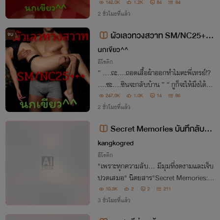
ทธิกา? ” “ ห้ะ!! ….พะ….พูดแบบนี้ออกมาไ
142.0K
1.2K
84
84
2 ชั่วโมงที่แล้ว
ด้ยังไงไอ้คนทุเรศ!! ไอ้คนเลวระยำ!!! ”
ผัวเลวทวงสวาท SM/NC25++
จบ
+
นกเขียว^^
อีโรติก
“ ….ถะ….ถอดเสื้อผ้าออกทำไมคะพี่เทรย์!?
….ซะ….ซินจะกลับบ้าน ” “ กูก็จะให้มึงได้ชด
ใช้ความผิดของพี่มึงไงล่ะซิซิน ”
247.0K
1.0K
14
86
2 ชั่วโมงที่แล้ว
Secret Memories บันทึกลับฉบั
บสีเทา
kangkogred
อีโรติก
"เพราะทุกความลับ... มีมุมที่งดงามและเจ็บ
ปวดเสมอ" นิตยสาร"Secret Memories: บั
นทึกลับฉบับสีเทา" จึงเป็นพื้นที่แบ่งปันเรื่อ
10.3K
2
2
211
งราวสีเทาของทุกคน (สร้างจากเค้าโครงเรื่อง
3 ชั่วโมงที่แล้ว
จริง)