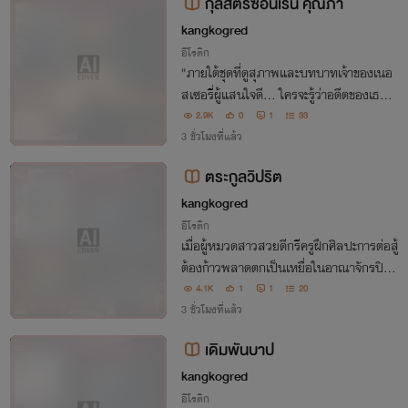
กุลสตรีซ่อนเร้น คุณภา
kangkogred
อีโรติก
"ภายใต้ชุดที่ดูสุภาพและบทบาทเจ้าของเนอ
สเซอรี่ผู้แสนใจดี... ใครจะรู้ว่าอดีตของเธอร้
อนแรงเพียงใด"
2.9K
0
1
33
3 ชั่วโมงที่แล้ว
ตระกูลวิปริต
จบ
kangkogred
อีโรติก
เมื่อผู้หมวดสาวสวยดีกรีครูฝึกศิลปะการต่อสู้
ต้องก้าวพลาดตกเป็นเหยื่อในอาณาจักรปิดต
ายตระกูลศิรธนากุล เครื่องแบบสีกากีถูกฉีก
4.1K
1
1
20
กระชากทิ้งจนหมดสิ้นเหลือเพียงเรือนร่างเป
3 ชั่วโมงที่แล้ว
ลือยเปล่าที่ต้องเข้าสู่กระบวนการขัดเกลา
เดิมพันบาป
จบ
kangkogred
อีโรติก