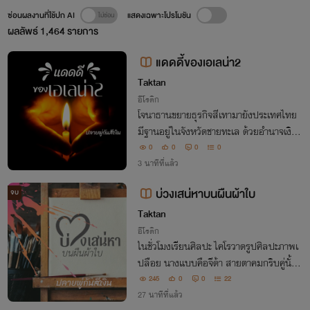
ซ่อนผลงานที่ใช้ปก AI
แสดงเฉพาะโปรโมชัน
ผลลัพธ์
1,464
รายการ
แดดดี้ของเอเลน่า2
Taktan
อีโรติก
โจนาธานขยายธุรกิจสีเทามายังประเทศไทย
มีฐานอยู่ในจังหวัดชายทะเล ด้วยอำนาจเงินเ
ขามีท่าเรือยอร์ช กีฬาทางน้ำ พันธมิตรคือแท
0
0
0
0
นไท และใบเฟิร์น เขาพาเอเลน่าติดตามมาด้ว
3 นาทีที่แล้ว
ย โจเซฟ เดวิด ถูกทิ้งไว้ที่ปาแลร์โม
บ่วงเสน่หาบนผืนผ้าใบ
จบ
Taktan
อีโรติก
ในชั่วโมงเรียนศิลปะ ไคโรวาดรูปศิลปะภาพเ
ปลือย นางแบบคือจีด้า สายตาคมกริบคู่นั้นก
ลับไม่ได้มองแค่สัดส่วนเพื่อการประเมินเชิงศิ
245
0
0
22
ลปะ... แต่มันเป็นสายตาที่กำลังโลมเลียอย่า
27 นาทีที่แล้ว