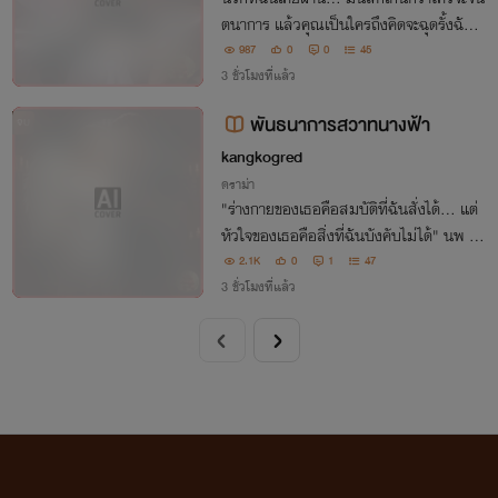
ตนาการ แล้วคุณเป็นใครถึงคิดจะฉุดรั้งฉันไว
้? 'เขา' จะเป็นผู้ปลดปล่อย หรือจะเป็นคนที่จ
987
0
0
45
ะต้องจมดิ่งลงไปพร้อมกัน... มาค้นหาความ
3 ชั่วโมงที่แล้ว
จริงในนรกนี้ไปด้วยกัน
พันธนาการสวาทนางฟ้า
จบ
kangkogred
ดราม่า
"ร่างกายของเธอคือสมบัติที่ฉันสั่งได้... แต่
หัวใจของเธอคือสิ่งที่ฉันบังคับไม่ได้" นพ ผู้ค
รอบครองเธอด้วยอำนาจ แต่สุดท้ายต้องยอ
2.1K
0
1
47
มสละทุกอย่างเพื่อเริ่มต้น ให้กับความรัก
3 ชั่วโมงที่แล้ว