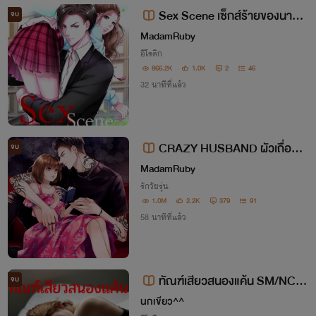
งมีความหมายลึกซึ้ง
Sex Scene เซ็กส์ร้ายของนายเ
จบ
พลย์บอย(4P/NC25+เนื้อหารุนแรง)
MadamRuby
อีโรติก
866.2K
1.0K
2
46
32 นาทีที่แล้ว
CRAZY HUSBAND ผัวเถื่อน
จบ
(SM/NC21+)
MadamRuby
รักวัยรุ่น
1.0M
2.2K
379
91
58 นาทีที่แล้ว
ทัณฑ์เสียวสนองแค้น SM/NC25
จบ
+++
นกเขียว^^