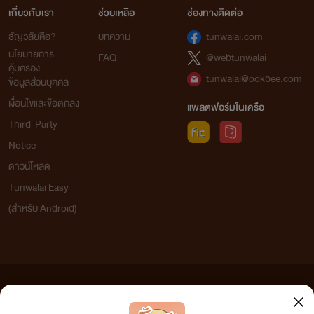
เกี่ยวกับเรา
ช่วยเหลือ
ช่องทางติดต่อ
ธัญวลัยคือ?
บทความ
tunwalai.com
นโยบายการ
FAQ
@webtunwalai
คุ้มครอง
tunwalai@ookbee.com
ข้อมูลส่วนบุคคล
เงื่อนไขและข้อตกลง
แพลตฟอร์มในเครือ
Third-Party
Notice
ดาวน์โหลด
Tunwalai Easy
(สำหรับ Android)
ข้อความที่ท่านได้อ่านจากเว็บไซต์นี้เกิดจากการเขียนโดยสาธารณชนและเผยแพร่โดยอัตโนมัติ ผู้ดูแล
เว็บไซต์แห่งนี้ไม่ได้เห็นด้วยและไม่ขอรับผิดชอบต่อข้อความใดๆ ทั้งสิ้น ดังนั้นผู้อ่านทุกท่านโปรดใช้