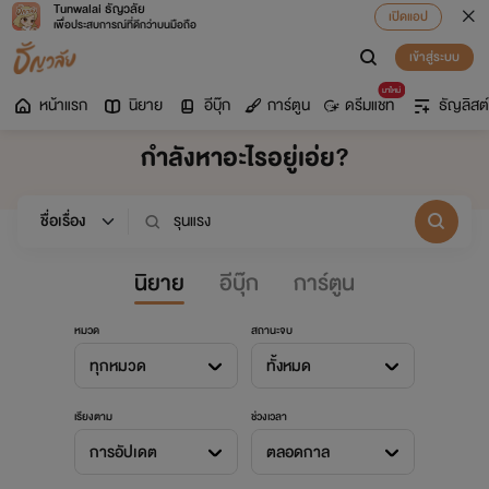
Tunwalai ธัญวลัย
เปิดแอป
เพื่อประสบการณ์ที่ดีกว่าบนมือถือ
เข้าสู่ระบบ
มาใหม่
หน้าแรก
นิยาย
อีบุ๊ก
การ์ตูน
ดรีมแชท
ธัญลิสต์
กำลังหาอะไรอยู่เอ่ย?
นิยาย
อีบุ๊ก
การ์ตูน
หมวด
สถานะจบ
ทุกหมวด
ทั้งหมด
เรียงตาม
ช่วงเวลา
การอัปเดต
ตลอดกาล