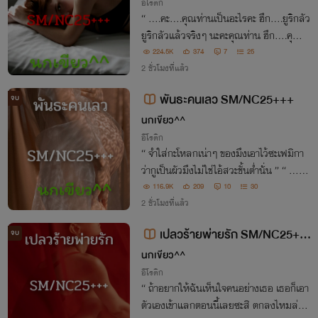
อีโรติก
“ ….คะ….คุณท่านเป็นอะไรคะ ฮึก….ยูริกลัว
ยูริกลัวแล้วจริงๆ นะคะคุณท่าน ฮึก….คุณท่
านเป็น…. ” “ ฉันก็กำลังจะเป็นผัวของเธอไง
224.5K
374
7
25
2 ชั่วโมงที่แล้ว
ยูริ มานี่!! ” “ อ๊ะ!! กรี๊ดดดดด!!!!!!…… ”
พันธะคนเลว SM/NC25+++
จบ
นกเขียว^^
อีโรติก
“ จำใส่กะโหลกเน่าๆ ของมึงเอาไว้ซะเฟมิกา
ว่ากูเป็นผัวมึงไม่ใช่ไอ้สวะชั้นต่ำนั่น ” “ …พ
ะ…พี่เลจะทำอะไร… ” “ กรี๊ดดดดดดดด!!!!!!!!!
116.9K
209
10
30
”
2 ชั่วโมงที่แล้ว
เปลวร้ายพ่ายรัก SM/NC25++
จบ
+
นกเขียว^^
อีโรติก
“ ถ้าอยากให้ฉันเห็นใจคนอย่างเธอ เธอก็เอา
ตัวเองเข้าแลกตอนนี้เลยซะสิ ตกลงไหมล่ะเค