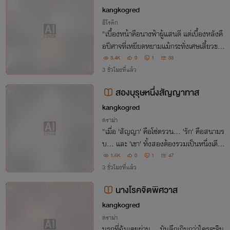
ร์ หนึ่ง
kangkogred
อีโรติก
"เบื้องหน้าคือนางฟ้าผู้แสนดี แต่เบื้องหลังคื
อปีศาจที่เหยียดหยามแม้กระทั่งเศษเสี้ยวขอ
งความรัก เมื่อ 'นลิน' ดาราอันดับ 1 บังอาจเ
3.4K
0
1
33
หยียบย่ำน้ำใจแฟนคลับจนถึงขีดสุด นรกขุม
3 ชั่วโมงที่แล้ว
ที่ลึกที่สุดจึงถูกเปิดออกเพื่อรอต้อน
สองบุรุษหนึ่งสัญญาทาส
จบ
kangkogred
ดราม่า
"เมื่อ 'สัญญา' คือโซ่ตรวน... 'รัก' คือสนามร
บ... และ 'เขา' ทั้งสองต้องรวมเป็นหนึ่งเดีย
ว เพื่อเป็นเจ้าของเธอเพียงผู้เดียว"
1.6K
0
1
47
3 ชั่วโมงที่แล้ว
นางโรคจิตพิศวาส
จบ
kangkogred
ดราม่า
นรกที่ฉันเคยผ่าน... มันลึกเกินกว่าใครจะจิน