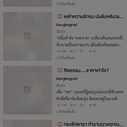
น้อยหน่ารัก' ผู้ซื่อสัตย์ในกรงรักที่ไม่มีวันหนี
3 ชั่วโมงที่แล้ว
พ้น!"
เหล้าหวานรักขม ปมลับหลังวงเห
จบ
ล้า
kangkogred
อีโรติก
"หนึ่งคำสั่ง 'พระราชา' เปลี่ยนคืนหฤหรรษ์ใ
ห้กลายเป็นความบาป เมื่อเสียงร้องขอความ
ช่วยเหลือของแฟนสาวถูกกลบด้วยแรงราคะ
4.8K
0
1
24
จากหญิงอื่น ความหวานชั่วข้ามคืน... กำลังจ
3 ชั่วโมงที่แล้ว
ะกลายเป็นรักที่ขมขื่นไปตลอดกาล"
ศิลธรรม....ราคาเท่าไร?
จบ
kangkogred
อีโรติก
เมื่อ "รดา" กุลสตรีผู้สมบูรณ์แบบที่สืบทอด
ศักดิ์ศรีมานับร้อยรุ่น ต้องตกอยู่ในเกมตัณห
าที่ถูกวางแผนไว้โดยสามีผู้แสนดีและรุ่นน้อง
7.2K
5
2
39
สาวสุดแสบ ท่ามกลางกำแพงศีลธรรมที่กำ
3 ชั่วโมงที่แล้ว
ลังพังทลาย และโลกใต้ดินที่จ้องจะกลืนกินเ
กรงรักดารา กำราบนางเอกเบอ
จบ