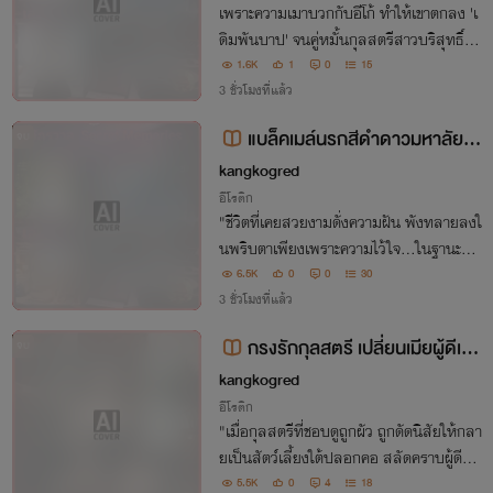
เพราะความเมาบวกกับอีโก้ ทำให้เขาตกลง 'เ
ดิมพันบาป' จนคู่หมั้นกุลสตรีสาวบริสุทธิ์ต้อ
งเสี่ยงเข้าสู่การถูกย่ำยีและวงสวิงกิ้ง... เธอจ
1.6K
1
0
15
ะเด็ดเดี่ยวและใจแข็งพอกับบททดสอบนี้หรือ
3 ชั่วโมงที่แล้ว
ไม่?
แบล็คเมล์นรกสีดำดาวมหาลัยใน
จบ
เงาเดน
kangkogred
อีโรติก
​"ชีวิตที่เคยสวยงามดั่งความฝัน พังทลายลงใ
นพริบตาเพียงเพราะความไว้ใจ...ในฐานะสัต
ว์เลี้ยงทาสกาม"​ ‘อรทิพย์' ดาวมหาลัยผู้เพีย
6.5K
0
0
30
บพร้อมต้องตกลงสู่ขุมนรกที่มืดมิดที่สุด เมื่
3 ชั่วโมงที่แล้ว
อ 'ส้ม' เพื่อนสนิทเพียงคนเดียวหลอก.
กรงรักกุลสตรี เปลี่ยนเมียผู้ดีเป็
จบ
นสัตว์เลี้ยง
kangkogred
อีโรติก
"เมื่อกุลสตรีที่ชอบดูถูกผัว ถูกดัดนิสัยให้กลา
ยเป็นสัตว์เลี้ยงใต้ปลอกคอ สลัดคราบผู้ดีมา
เปลือยกายคลานเข่า รับบท 'น้องหวานหมา
5.5K
0
4
18