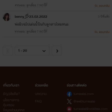
จากตอน: ลูกเลี้ยง 7 NC💯
ตอบกลับ
benny彡23.02.2022
3 ปีที่แล้ว
พ่อผิวจะไปเล่นน้ำในกับลูกสาวไหมหนอ
จากตอน: ลูกเลี้ยง 7 NC💯
ตอบกลับ
เกี่ยวกับเรา
ช่วยเหลือ
ช่องทางติดต่อ
ธัญวลัยคือ?
บทความ
tunwalai.com
นโยบายการ
FAQ
@webtunwalai
คุ้มครอง
tunwalai@ookbee.com
ข้อมูลส่วนบุคคล