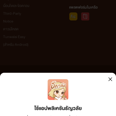
เงื่อนไขและข้อตกลง
แพลตฟอร์มในเครือ
Third-Party
Notice
ดาวน์โหลด
Tunwalai Easy
(สำหรับ Android)
ข้อความที่ท่านได้อ่านจากเว็บไซต์นี้เกิดจากการเขียนโดยสาธารณชนและเผยแพร่โดยอัตโนมัติ ผู้ดูแล
เว็บไซต์แห่งนี้ไม่ได้เห็นด้วยและไม่ขอรับผิดชอบต่อข้อความใดๆ ทั้งสิ้น ดังนั้นผู้อ่านทุกท่านโปรดใช้
วิจารณญาณในการกลั่นกรองด้วยตนเอง และหากท่านพบข้อความใดๆ ที่ขัดต่อกฎหมายและศีลธรรม
กรุณาแจ้งมาที่ tunwalai@ookbee.com เพื่อทีมงานจะได้ดำเนินการในทันที ทั้งนี้ ทางเว็บไซต์ขอสงวน
ลิขสิทธิ์ตามพระราชบัญญัติลิขสิทธิ์ (ฉบับเพิ่มเติม) พ.ศ.2558
ใช้แอปพลิเคชันธัญวลัย