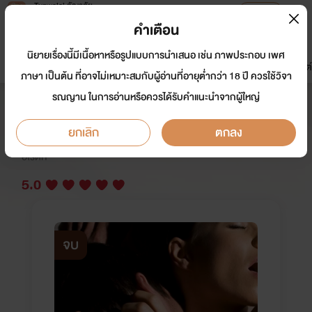
Tunwalai ธัญวลัย
เปิดแอป
เพื่อประสบการณ์ที่ดีกว่าบนมือถือ
คำเตือน
เข้าสู่ระบบ
นิยายเรื่องนี้มีเนื้อหาหรือรูปแบบการนำเสนอ เช่น ภาพประกอบ เพศ
มาใหม่
หน้าแรก
นิยาย
อีบุ๊ก
การ์ตูน
ดรีมแชท
ธัญลิสต์
ภาษา เป็นต้น ที่อาจไม่เหมาะสมกับผู้อ่านที่อายุต่ำกว่า 18 ปี ควรใช้วิจา
รณญาน ในการอ่านหรือควรได้รับคำแนะนำจากผู้ใหญ่
ลูกเลี้ยง NC💯++23
ยกเลิก
ตกลง
นักเขียน:
ณภฏ4289.
อีโรติก
5.0
จบ