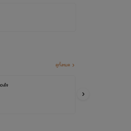
ดูทั้งหมด
วงใจ
รูม
จบ
R
MAPR
Y