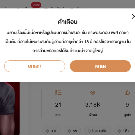
มาใหม่
การ์ตูน
ดรีมแชท
ธัญลิสต์
ค้นหา
คำเตือน
นิยายเรื่องนี้มีเนื้อหาหรือรูปแบบการนำเสนอ เช่น ภาพประกอบ เพศ ภาษา
ไหนบอกไม่ชอบโอเมก้
เป็นต้น ที่อาจไม่เหมาะสมกับผู้อ่านที่อายุต่ำกว่า 18 ปี ควรใช้วิจารณญาน ใน
การอ่านหรือควรได้รับคำแนะนำจากผู้ใหญ่
นักเขียน:
MAPRAWLOVER
ยกเลิก
ตกลง
Y
5.0
21
3.18K
9
ตอน
เข้าชม
ถูกใจ
วาย
ชช
โรแมนติก
18+