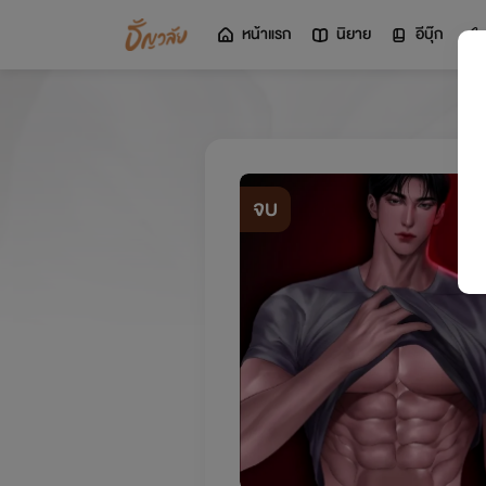
หน้าแรก
นิยาย
อีบุ๊ก
จบ