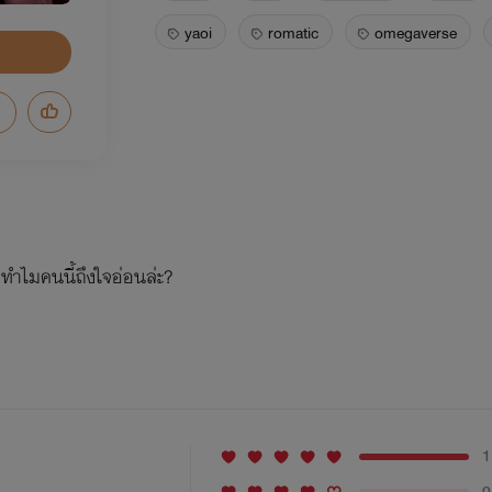
yaoi
romatic
omegaverse
ทำไมคนนี้ถึงใจอ่อนล่ะ?
1
0