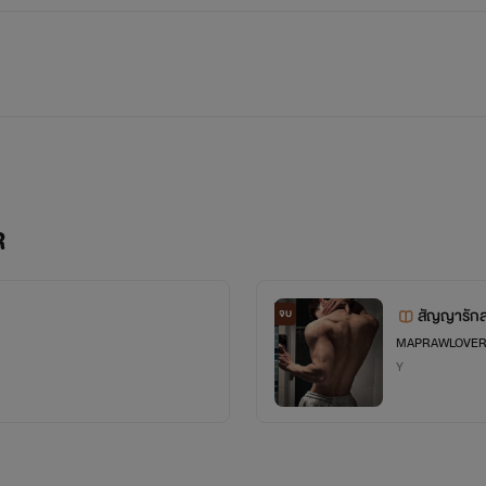
R
สัญญารักล
จบ
MAPRAWLOVE
Y