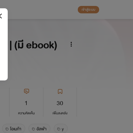
เข้าสู่ระบบ
า | (มี ebook)
1
30
ความคิดเห็น
เพิ่มลงคลัง
โอเมก้า
อัลฟ่า
y