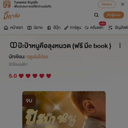
Tunwalai ธัญวลัย
เปิดแอป
เพื่อประสบการณ์ที่ดีกว่าบนมือถือ
เข้าสู่ระบบ
มาใหม่
หน้าแรก
นิยาย
อีบุ๊ก
การ์ตูน
ดรีมแชท
ธัญลิสต์
ป๊ะป๋าหนูคือลุงหนวด (ฟรี มีe book )
นักเขียน:
ฤดูฝนโปรย
รักโรแมนติก
5.0
จบ