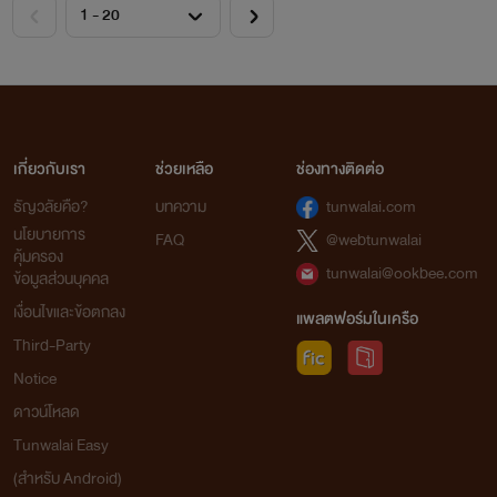
เกี่ยวกับเรา
ช่วยเหลือ
ช่องทางติดต่อ
ธัญวลัยคือ?
บทความ
tunwalai.com
นโยบายการ
FAQ
@webtunwalai
คุ้มครอง
tunwalai@ookbee.com
ข้อมูลส่วนบุคคล
เงื่อนไขและข้อตกลง
แพลตฟอร์มในเครือ
Third-Party
Notice
ดาวน์โหลด
Tunwalai Easy
(สำหรับ Android)