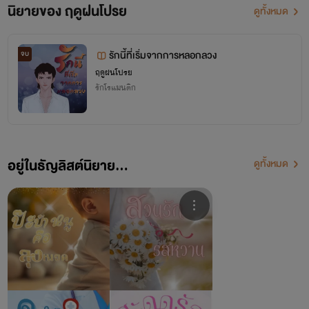
นิยายของ ฤดูฝนโปรย
ดูทั้งหมด
รักนี้ที่เริ่มจากการหลอกลวง
จบ
ฤดูฝนโปรย
รักโรแมนติก
อยู่ในธัญลิสต์นิยาย...
ดูทั้งหมด