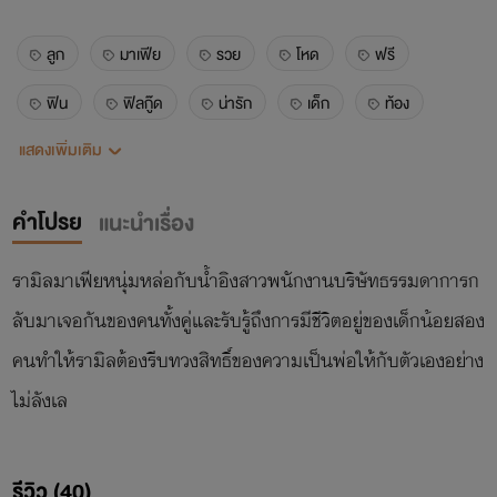
ลูก
มาเฟีย
รวย
โหด
ฟรี
ฟิน
ฟิลกู๊ด
น่ารัก
เด็ก
ท้อง
แสดงเพิ่มเติม
หวาน
สวย
ป๊ะป๋า
ประธาน
แฟนเก่า
รัก
ฮิต
มาแรง
18+
nc
คำโปรย
แนะนำเรื่อง
อ่านฟรี
ง้อ
คลั่งรัก
มึน
เด็กน้อย
รามิลมาเฟียหนุ่มหล่อกับน้ำอิงสาวพนักงานบริษัทธรรมดาการก
หล่อ
ลับมาเจอกันของคนทั้งคู่และรับรู้ถึงการมีชีวิตอยู่ของเด็กน้อยสอง
คนทำให้รามิลต้องรีบทวงสิทธิ์ของความเป็นพ่อให้กับตัวเองอย่าง
ไม่ลังเล
รีวิว (40)