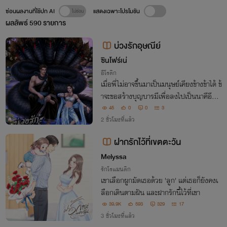
ซ่อนผลงานที่ใช้ปก AI
แสดงเฉพาะโปรโมชัน
ผลลัพธ์
590
รายการ
บ่วงรักอุษณีย์
ซินโฟร์เน่
อีโรติก
เมื่อพี่ไม่อาจขึ้นมาเป็นมนุษย์เคียงข้างข้าได้ ข้
าจะขอสร้างบุญบารมีเพื่อลงไปเป็นนาคีอีกค
รั้ง และเคียงคู่กับพี่ไปทุกภพทุกชาติไป
45
0
0
3
2 ชั่วโมงที่แล้ว
ฝากรักไว้ที่เขตตะวัน
Melyssa
รักโรแมนติก
เขาเลือกผูกมัดเธอด้วย 'ลูก' แต่เธอก็ยังคงเ
ลือกเดินตามฝัน และฝากรักนี้ไว้ที่เขา
39.9K
593
329
17
3 ชั่วโมงที่แล้ว