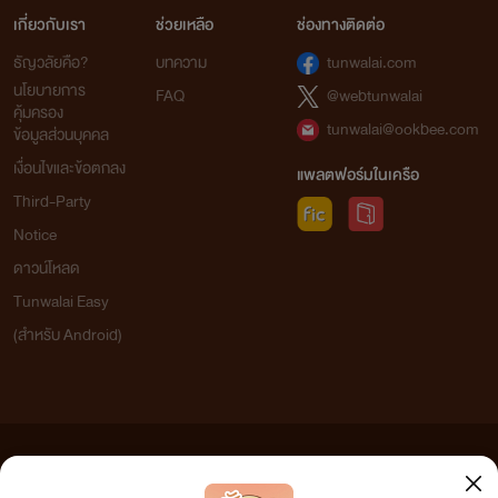
เกี่ยวกับเรา
ช่วยเหลือ
ช่องทางติดต่อ
ธัญวลัยคือ?
บทความ
tunwalai.com
นโยบายการ
FAQ
@webtunwalai
คุ้มครอง
tunwalai@ookbee.com
ข้อมูลส่วนบุคคล
เงื่อนไขและข้อตกลง
แพลตฟอร์มในเครือ
Third-Party
Notice
ดาวน์โหลด
Tunwalai Easy
(สำหรับ Android)
ข้อความที่ท่านได้อ่านจากเว็บไซต์นี้เกิดจากการเขียนโดยสาธารณชนและเผยแพร่โดยอัตโนมัติ ผู้ดูแล
เว็บไซต์แห่งนี้ไม่ได้เห็นด้วยและไม่ขอรับผิดชอบต่อข้อความใดๆ ทั้งสิ้น ดังนั้นผู้อ่านทุกท่านโปรดใช้