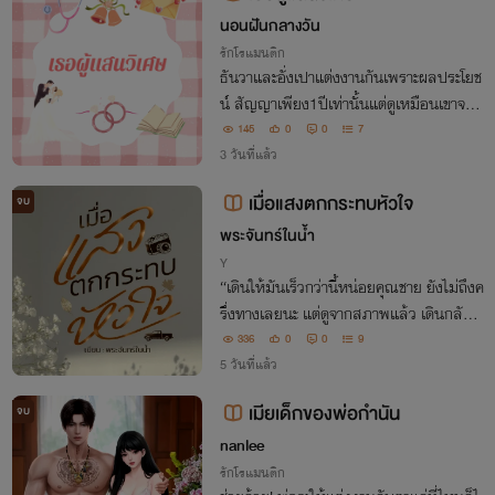
นอนฝันกลางวัน
รักโรแมนติก
ธันวาและอั่งเปาแต่งงานกันเพราะผลประโยช
น์ สัญญาเพียง1ปีเท่านั้นแต่ดูเหมือนเขาจะอิ
นกับบทสามีปลอมๆ ซะงั้น ปากบอกว่าห้าม
145
0
0
7
มีความรู้สึกเกินเจ้านายกับลูกน้อง แต่ชอบม
3 วันที่แล้ว
าทำให้เธอหวั่นไหวอยู่เรื่อย!
เมื่อแสงตกกระทบหัวใจ
จบ
พระจันทร์ในน้ำ
Y
“เดินให้มันเร็วกว่านี้หน่อยคุณชาย ยังไม่ถึงค
รึ่งทางเลยนะ แต่ดูจากสภาพแล้ว เดินกลับไ
ปตั้งหลักคงง่ายกว่ามั้ง”
336
0
0
9
5 วันที่แล้ว
เมียเด็กของพ่อกำนัน
จบ
nanlee
รักโรแมนติก