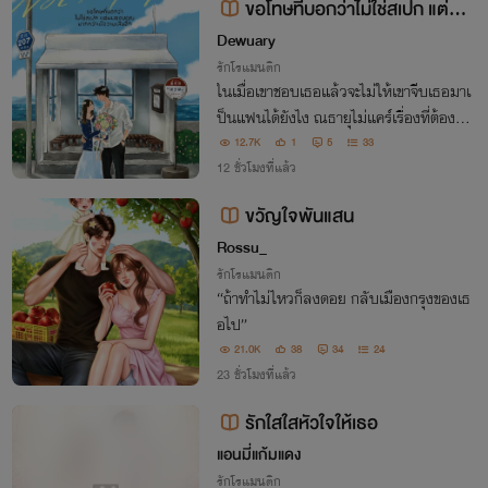
ขอโทษที่บอกว่าไม่ใช่สเปก แต่ผม
ชอบคุณมากกว่าเมื่อวานเสียอีก
Dewuary
รักโรแมนติก
ในเมื่อเขาชอบเธอแล้วจะไม่ให้เขาจีบเธอมาเ
ป็นแฟนได้ยังไง ณธายุไม่แคร์เรื่องที่ต้องจะก
ลืนน้ำลายตัวเอง ขอแค่แสงจันทร์รับรักใคร
12.7K
1
5
33
สั่งให้เขาหอนเขาก็จะหอนเพื่อบอกรักเธอ
12 ชั่วโมงที่แล้ว
ขวัญใจพันแสน
Rossu_
รักโรแมนติก
“ถ้าทำไม่ไหวก็ลงดอย กลับเมืองกรุงของเธ
อไป”
21.0K
38
34
24
23 ชั่วโมงที่แล้ว
รักใสใสหัวใจให้เธอ
แอนมี่แก้มแดง
รักโรแมนติก