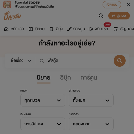
Tunwalai ธัญวลัย
เปิดแอป
เพื่อประสบการณ์ที่ดีกว่าบนมือถือ
เข้าสู่ระบบ
มาใหม่
หน้าแรก
นิยาย
อีบุ๊ก
การ์ตูน
ดรีมแชท
ธัญลิสต์
กำลังหาอะไรอยู่เอ่ย?
นิยาย
อีบุ๊ก
การ์ตูน
หมวด
สถานะจบ
ทุกหมวด
ทั้งหมด
เรียงตาม
ช่วงเวลา
การอัปเดต
ตลอดกาล