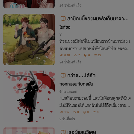
นี้ให้ได้....
24 ชั่วโมงที่แล้ว
สามีคนนี้ของผมพ่อเก็บมาจากป่
า
ไรท์ซอ
Y
หัวจะปวดมีพ่อที่ไม่เหมือนชาวบ้านชาวช่อง เ
ล่นแบกชายแปลกหน้าซึ่งโดนทำร้ายจนควา
มจำเสื่อมบนเขากลับบ้านพร้อมประโยคที่ชว
8.1K
7
6
22
นให้ข้างขมับตอดตุบ "เปาโล! พ่อหาผัวให้เอ็ง
24 ชั่วโมงที่แล้ว
ได้แล้วลูกรัก"
กว่าจะ...ได้รัก
กอดหมอนกับทอฝัน
รักโรแมนติก
“แกเกือบตายรอบนี้ และนั่นคือเหตุผลที่ฉันจ
ะไม่มีวันยอมให้แกกลับไปใช้ชีวิตเสี่ยงตายแ
บบเดิมโดยไม่มีคนคอยฉุดรั้งแกไว้ " พ่อปรีช
165
0
0
8
าของเขาเดินมาหยุดตรงหน้า แววตาที่เคยดุจ
2 วันที่แล้ว
พยัคฆ์บัดนี้กลับเต็มไปด้วยความเด็ดขาด
เธอผู้แสนวิเศษ