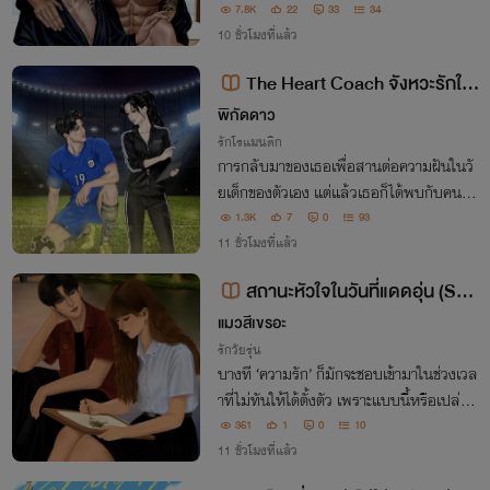
ดียวเถอะ!"
7.8K
22
33
34
10 ชั่วโมงที่แล้ว
The Heart Coach จังหวะรักใน
สนามฝัน
พิกัดดาว
รักโรแมนติก
การกลับมาของเธอเพื่อสานต่อความฝันในวั
ยเด็กของตัวเอง แต่แล้วเธอก็ได้พบกับคนที่เ
ธอต้องเจ็บปวดตลอดมา มีเหตุการณ์ต่างๆที่
1.3K
7
0
93
เธอกับเขาต้องเป็นแฟนกัน(ทิพย์)เธอจะหวั่น
11 ชั่วโมงที่แล้ว
ไหวหรือไม่
สถานะหัวใจในวันที่แดดอุ่น (Sun
light & Us)
แมวสีเขรอะ
รักวัยรุ่น
บางที ‘ความรัก’ ก็มักจะชอบเข้ามาในช่วงเวล
าที่ไม่ทันให้ได้ตั้งตัว เพราะแบบนี้หรือเปล่าน
ะ เราถึงได้ตกหลุมรักนาย...
361
1
0
10
11 ชั่วโมงที่แล้ว