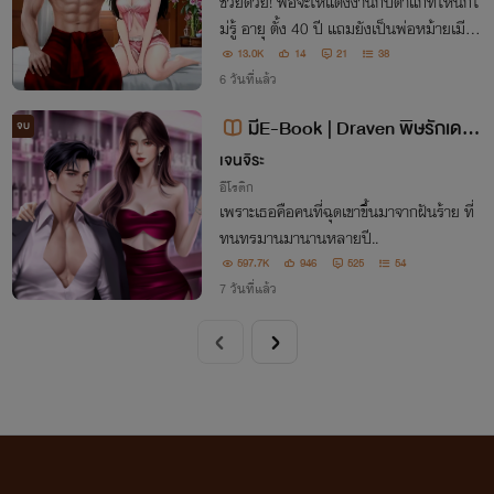
ช่วยด้วย! พ่อจะให้แต่งงานกับตาแก่ที่ไหนก็ไ
ม่รู้ อายุ ตั้ง 40 ปี แถมยังเป็นพ่อหม้ายเมียต
ายอีก ที่คอห้อยพระเป็นพุ่มเป็นพวง ใส่แว่น
13.0K
14
21
38
หนาเตอะ วัน ๆ เห็นเอาแต่นั่งส่องพระครบสู
6 วันที่แล้ว
ตรคนสูงวัย ตัวก็เหม็นแก่!
มีE-Book | Draven พิษรักเดลเ
จบ
วอร์ | เดลเวอร์&นาเดียร์
เจนจิระ
อีโรติก
เพราะเธอคือคนที่ฉุดเขาขึ้นมาจากฝันร้าย ที่
ทนทรมานมานานหลายปี..
597.7K
946
525
54
7 วันที่แล้ว