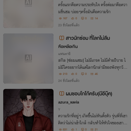
ครั้งแรกคือความประทับใจ ครั้งต่อมาคือควา
มชื่นชม บ่อยๆครั้งมันคือความรัก
167
0
0
14
23 ชั่วโมงที่แล้ว
สาวนักซ่อม ที่โลกไม่ลืม
ฑ้อเหลือเกิน
แฟนตาซี
สกิล [ซ่อมแซม] ไม่มีเกรด ไม่มีคำอธิบาย ไ
ม่มีใครอยากได้แต่โลกนักล่ามีของพังทุกวันแ
ละเธอรู้ว่าต้องทำอะไร
213
0
0
46
24 ชั่วโมงที่แล้ว
ผมชอบโกโก้ครับ(มีอีบุ๊ค)
azura_xavia
Y
ความรักที่อยู่ๆ เกิดขึ้นไม่ทันตั้งตัว รุ่นพี่ที่เขา
คิดว่าไม่น่าเข้าใกล้ กลับทำให้หัวใจของเขาเต้
นแรงอย่างไม่มีสาเหตุ เขาจะต้องจีบรุ่นพี่คน
631
1
0
21