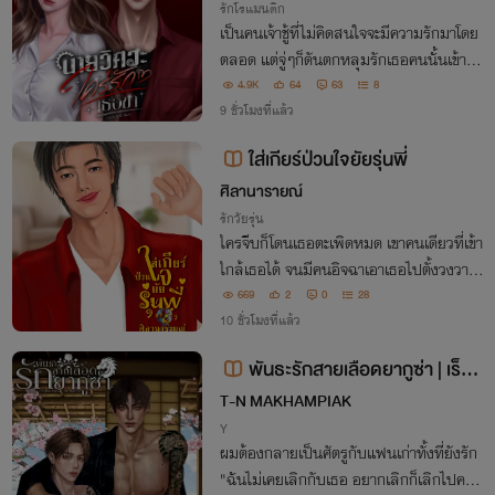
รักโรแมนติก
เป็นคนเจ้าชู้ที่ไม่คิดสนใจจะมีความรักมาโดย
ตลอด แต่จู่ๆก็ดันตกหลุมรักเธอคนนั้นเข้าอย่
างจัง “ผู้หญิงอะไรนั่งเหม่อก็ยังสวยขนาดนี้”
4.9K
64
63
8
9 ชั่วโมงที่แล้ว
ใส่เกียร์ป่วนใจยัยรุ่นพี่
ศิลานารายณ์
รักวัยรุ่น
ใครจีบก็โดนเธอตะเพิดหมด เขาคนเดียวที่เข้า
ใกล้เธอได้ จนมีคนอิจฉาเอาเธอไปตั้งวงวางเ
ดิมพัน ใครชนะมีรางวัลก้อนโต เขารู้ เกมนี้อั
669
2
0
28
นตรายมาก ทางเดียวที่จะคอยปกป้องเธอโด
10 ชั่วโมงที่แล้ว
ยไม่ถูกไล่ คือ ใส่เกียร์ป่วนใจเธอเต็มสูบ
พันธะรักสายเลือดยากูซ่า | เร็น
× คัททสึ
T-N MAKHAMPIAK
Y
ผมต้องกลายเป็นศัตรูกับแฟนเก่าทั้งที่ยังรัก
"ฉันไม่เคยเลิกกับเธอ อยากเลิกก็เลิกไปคนเ