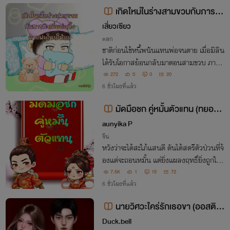
เกิดใหม่ในร่างสามขวบกับภารกิ
จเขี่ยพ่อทิ้งหาแฟนใหม่ให้แม่
เสี่ยวเซียว
ตลก
ชาติก่อนใช้หนี้พนันแทนพ่อจนตาย เมื่อมิลิน
ได้รับโอกาสย้อนกลับมาตอนสามขวบ ภารกิ
จเขี่ยพ่อทิ้งเฟ้นหาผัวใหม่ให้แม่แพรจึงเริ่มขึ้
272
0
0
20
น แต่แผนการดันสะดุด เพราะพ่อนนท์ดันได้
6 ชั่วโมงที่แล้ว
ยินเสียงด่าในใจของลูกสาวเข้าซะงั้น
มัดมือชก คู่หมั้นตัวแทน (ทยอยติ
ดเหรียญ) มี Ebook
aunyika P
จีน
หวังว่าจะได้สะใภ้แสนดี ดันได้สตรีตัวป่วนที่จ้
องแต่จะถอนหมั้น แต่ยิ่งแผลงฤทธิ์ยิ่งถูกใจคุ
ณชายหน้าตายและพ่อสามีเข้าอย่างจัง แม่ส
7.5K
1
15
72
ามีที่เคยเกลียดเข้าไส้ ยังต้องเปลี่ยนใจจับยัย
6 ชั่วโมงที่แล้ว
ตัวแสบประเคนให้ลูกชายเสียเอง
นายวิศวะใคร่รักเธอขา (ออสติน
xพลอยใส)
Duck.bell